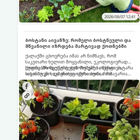
2026/08/07 12:41
ბოსტანი აივანზე: რომელი ბოსტნეული და
მწვანილი იზრდება მარტივად ქოთნებში
ქალაქში ცხოვრება იმას არ ნიშნავს, რომ
საკუთარი ხელით მოყვანილი, ეკოლოგიურად
სუფთა პროდუქტის გემოზე უარი თქვათ. პატარა
ქოთნებში მცენარეების მოშენება მარტივი,
აივანიც კი საკმარისია იმისათვის, რომ
სასიამოვნო და ესთეტიკური ჰობია. მთავარია
მოიწყოთ მინი-ბოსტანი, საიდანაც
იცოდეთ, რომელი კულტურები ეგუებიან
ყოველდღიურად ახალ, არომატულ მწვანილსა
ქოთნის პირობებს ყველაზე კარგად და როგორ
და ბოსტნეულს მოკრეფთ.
მოუაროთ მათ სწორად.