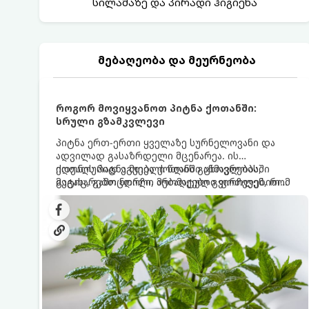
სილამაზე და პირადი ჰიგიენა
მებაღეობა და მეურნეობა
როგორ მოვიყვანოთ პიტნა ქოთანში:
სრული გზამკვლევი
პიტნა ერთ-ერთი ყველაზე სურნელოვანი და
ადვილად გასაზრდელი მცენარეა. ის
იდეალურად ეგუება ქოთანში ცხოვრებას,
ქოთნის პიტნა მთელი წლის განმავლობაში
მეტიც, გამოცდილი მებაღეები გვირჩევენ, რომ
გაგახარებთ ნორჩი, არომატული ფოთლებით
პიტნა მხოლოდ ქოთანში მოვიყვანოთ, რადგან
ჩაის, ლიმონათისა თუ კერძებისთვის.
ღია გრუნტში (ბაღში) დარგვისას ის ფესვებით
ძალიან სწრაფად ვრცელდება და სხვა
მცენარეებს ავიწროებს.