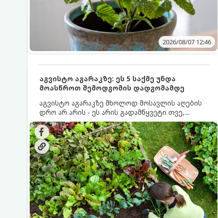
2026/08/07 12:46
აგვისტო აგარაკზე: ეს 5 საქმე უნდა
მოასწროთ შემოდგომის დადგომამდე
აგვისტო აგარაკზე მხოლოდ მოსავლის აღების
დრო არ არის - ეს არის გადამწყვეტი თვე,
როდესაც საფუძველი ეყრება მომავალი წლის
მოსავალს და ბაღი მზადდება შემოდგომა-
ზამთრის სეზონისთვის. იმისათვის, რომ
ნიადაგმა ენერგია აღიდგინოს, ხოლო
მცენარეებმა ზამთარს გაუძლონ, აგვისტოს
ბოლომდე 5 მნიშვნელოვანი საქმის გაკეთება
უნდა მოასწროთ: