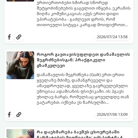
ურთიერთობები ხშირად სწორედ
შეტყობინებების გაცვლით იწყება. ეკრანის
მიღმა კომუნიკაციას აქვს ერთი დიდი
უპირატესობა - გაძლევთ დროს, რომ
თითოეული სიტყვა კარგად მოიფიქროთ
და საიდუმლოებით მოცული, მიმზიდველი
თუ გსურთ, რომ მან ტელეფონს თვალი ვერ
იმიჯი შექმნათ.
მოაცილოს და მოუთმენლად ელოდოს
2026/07/24 13:58
თქვენს ყოველ შეტყობინებას, გამოიყენეთ
ფსიქოლოგიაზე დაფუძნებული ეს 10 ოქროს
წესი:
როგორ გავთავისუფლდეთ დანაშაულის
შეგრძნებისგან: პრაქტიკული
გზამკვლევი
დანაშაულის შეგრძნება (Guilt) ერთ-ერთი
ყველაზე მძიმე, დამანგრეველი და
ამავდროულად, ყველაზე გავრცელებული
ემოციაა ადამიანის ფსიქიკაში. ის ჰგავს
უხილავ ბარგს, რომელსაც ყოველდღე თან
ვატარებთ. იქნება ეს წარსულში
დაშვებული შეცდომა, ვინმესთვის გულის
ფსიქოთერაპიაში მიიჩნევა, რომ
ტკენა, ოჯახის წევრებისთვის
დანაშაულის გრძნობას აქვს თავისი
2026/07/06 13:09
არასაკმარისი დროის დათმობა თუ
დადებითი, ევოლუციური ფუნქციაც ის
საკუთარი თავის მიმართ წაყენებული
გვკარნახობს, როდის დავარღვიეთ
გადაჭარბებული მოთხოვნები
საკუთარი თუ საზოგადოებრივი მორალური
რა დაეხმარება ბავშვს ცხოვრებაში
-დანაშაულის განცდა შიგნიდან ფიტავს
კოდექსი. თუმცა, როდესაც ეს ემოცია
წარმატების მიღწევაში: ექსპერტმა 4