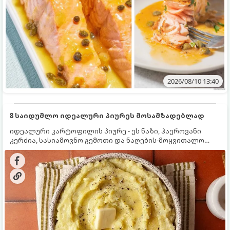
2026/08/10 13:40
8 საიდუმლო იდეალური პიურეს მოსამზადებლად
იდეალური კარტოფილის პიურე - ეს ნაზი, ჰაეროვანი
კერძია, სასიამოვნო გემოთი და ნაღების-მოყვითალო
ფერით. მისი მომზადება ძალიან მარტივია, მაგრამ
არსებობს რამდენიმე საიდუმლო, რომლებიც უნდა
იცოდეთ, რომ პიურე იდეალურად გემრიელი გამოვიდეს.