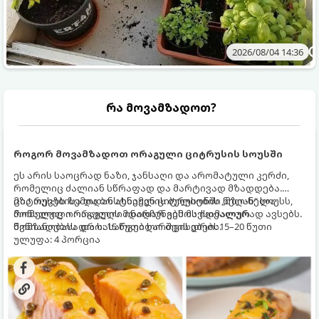
2026/08/04 14:36
რა მოვამზადოთ?
როგორ მოვამზადოთ ორაგული ციტრუსის სოუსში
ეს არის საოცრად ნაზი, ჯანსაღი და არომატული კერძი,
რომელიც ძალიან სწრაფად და მარტივად მზადდება.
ციტრუსებისა და ბოსტნეულის ბულიონში ნელ-ნელა
მზა თევზს ზემოდან ასხამენ ციტრუსების „მზიან“ სოუსს,
მოწალული ორაგული ინარჩუნებს მაქსიმალურ
რომელიც ორაგულის მდიდარ გემოს იდეალურად ავსებს.
წვნიანობასა და სასარგებლო თვისებებს.
მომზადების დრო: 15 წუთი ხარშვის დრო: 15–20 წუთი
ულუფა: 4 პორცია