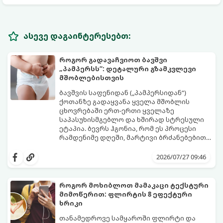
ასევე დაგაინტერესებთ:
როგორ გადავაჩვიოთ ბავშვი
„პამპერსს“: დეტალური გზამკვლევი
მშობლებისთვის
ბავშვის საფენიდან („პამპერსიდან“)
ქოთანზე გადაყვანა ყველა მშობლის
ცხოვრებაში ერთ-ერთი ყველაზე
საპასუხისმგებლო და ხშირად სტრესული
ეტაპია. ბევრს ჰგონია, რომ ეს პროცესი
რამდენიმე დღეში, მარტივი ბრძანებებით
წყდება, თუმცა სინამდვილეში ეს არის
გთავაზობთ დეტალურ გზამკვლევს, თუ
ფიზიოლოგიური და ფსიქოლოგიური
როგორ გახადოთ ეს პროცესი
2026/07/27 09:46
მომწიფების პროცესი, რომელიც
უმტკივნეულო როგორც ბავშვისთვის,
ინდივიდუალურ მიდგომასა და
ისე თქვენთვის.
მოთმინებას მოითხოვს.
როგორ მოხიბლოთ მამაკაცი ტექსტური
მიმოწერით: ფლირტის 8 ეფექტური
ხრიკი
თანამედროვე სამყაროში ფლირტი და