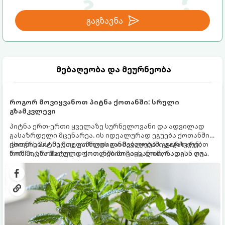
გაგზავნა
მებაღეობა და მეურნეობა
როგორ მოვიყვანოთ პიტნა ქოთანში: სრული
გზამკვლევი
პიტნა ერთ-ერთი ყველაზე სურნელოვანი და ადვილად
გასაზრდელი მცენარეა. ის იდეალურად ეგუება ქოთანში
ცხოვრებას, მეტიც, გამოცდილი მებაღეები გვირჩევენ,
ქოთნის პიტნა მთელი წლის განმავლობაში გაგახარებთ
რომ პიტნა მხოლოდ ქოთანში მოვიყვანოთ, რადგან ღია
ნორჩი, არომატული ფოთლებით ჩაის, ლიმონათისა თუ
გრუნტში (ბაღში) დარგვისას ის ფესვებით ძალიან
კერძებისთვის.
სწრაფად ვრცელდება და სხვა მცენარეებს ავიწროებს.