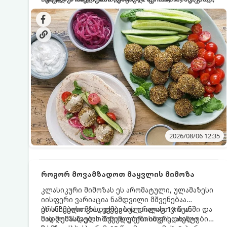
სალათებთან ერთად ან ტახინის (სესამის)
იდეალურად შეინარჩუნოს და არ დაიშალოს.
დრო: 10–15 წუთი ულუფა: 20–24 ცალი ბურთულა
სოუსთან მირთმევისთვის.
(4–6 პორცია)
2026/08/06 12:35
როგორ მოვამზადოთ მაყვლის მიმოზა
კლასიკური მიმოზას ეს არომატული, ულამაზესი
იისფერი ვარიაცია ნამდვილი მშვენებაა
ბრანჩებისთვის, უქმეების დილისთვის ან
ეს სასმელი მზადდება სულ რაღაც 10 წუთში და
სადღესასწაულო წვეულებებისთვის. ახალი
მის მომზადებას მინიმალური ინგრედიენტები