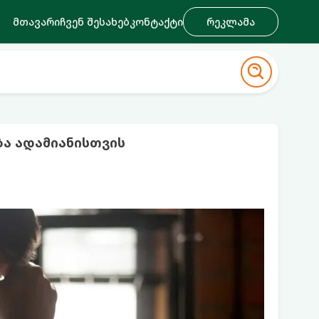
მთავარი
ჩვენ შესახებ
კონტაქტი
რეკლამა
ა ადამიანისთვის