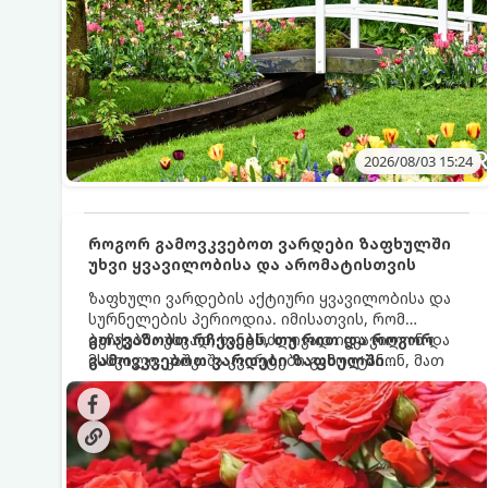
2026/08/03 15:24
როგორ გამოვკვებოთ ვარდები ზაფხულში
უხვი ყვავილობისა და არომატისთვის
ზაფხული ვარდების აქტიური ყვავილობისა და
სურნელების პერიოდია. იმისათვის, რომ
ბუჩქებმა უხვად, ხანგრძლივად იყვავილონ და
გთავაზობთ რჩევებს, თუ რით და როგორ
მსხვილი, კაშკაშა კვირტები გამოიტანონ, მათ
გამოვკვებოთ ვარდები ზაფხულში
რეგულარული და სწორი გამოკვება
საუკეთესო შედეგის მისაღწევად:
სჭირდებათ. ზაფხულის პერიოდში მცენარის
მოთხოვნილებები იცვლება, ამიტომ
მნიშვნელოვანია ვიცოდეთ, რომელი სასუქები
გამოიყენება ამ დროს.