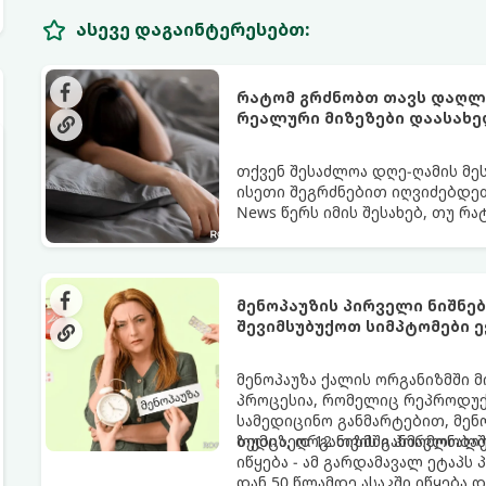
ასევე დაგაინტერესებთ:
რატომ გრძნობთ თავს დაღლი
რეალური მიზეზები დაასახ
თქვენ შესაძლოა დღე-ღამის მე
ისეთი შეგრძნებით იღვიძებდეთ
News წერს იმის შესახებ, თუ რ
გარანტია.
მენოპაუზის პირველი ნიშნე
შევიმსუბუქოთ სიმპტომები ე
მენოპაუზა ქალის ორგანიზმში 
პროცესია, რომელიც რეპროდუქც
სამედიცინო განმარტებით, მე
ზედიზედ 12 თვის განმავლობაში
თუმცა, ორგანიზმში ჰორმონალ
იწყება - ამ გარდამავალ ეტაპს
დან 50 წლამდე ასაკში იწყება 