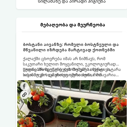
სილამაზე და პირადი ჰიგიენა
მებაღეობა და მეურნეობა
ბოსტანი აივანზე: რომელი ბოსტნეული და
მწვანილი იზრდება მარტივად ქოთნებში
ქალაქში ცხოვრება იმას არ ნიშნავს, რომ
საკუთარი ხელით მოყვანილი, ეკოლოგიურად
სუფთა პროდუქტის გემოზე უარი თქვათ. პატარა
ქოთნებში მცენარეების მოშენება მარტივი,
აივანიც კი საკმარისია იმისათვის, რომ
სასიამოვნო და ესთეტიკური ჰობია. მთავარია
მოიწყოთ მინი-ბოსტანი, საიდანაც
იცოდეთ, რომელი კულტურები ეგუებიან
ყოველდღიურად ახალ, არომატულ მწვანილსა
ქოთნის პირობებს ყველაზე კარგად და როგორ
და ბოსტნეულს მოკრეფთ.
მოუაროთ მათ სწორად.