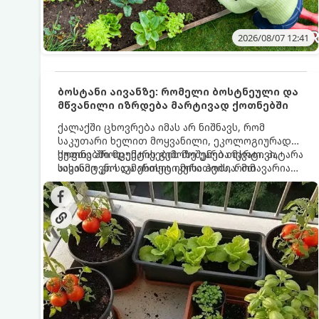
2026/08/07 12:41
ბოსტანი აივანზე: რომელი ბოსტნეული და
მწვანილი იზრდება მარტივად ქოთნებში
ქალაქში ცხოვრება იმას არ ნიშნავს, რომ
საკუთარი ხელით მოყვანილი, ეკოლოგიურად
სუფთა პროდუქტის გემოზე უარი თქვათ. პატარა
ქოთნებში მცენარეების მოშენება მარტივი,
აივანიც კი საკმარისია იმისათვის, რომ
სასიამოვნო და ესთეტიკური ჰობია. მთავარია
მოიწყოთ მინი-ბოსტანი, საიდანაც
იცოდეთ, რომელი კულტურები ეგუებიან
ყოველდღიურად ახალ, არომატულ მწვანილსა
ქოთნის პირობებს ყველაზე კარგად და როგორ
და ბოსტნეულს მოკრეფთ.
მოუაროთ მათ სწორად.