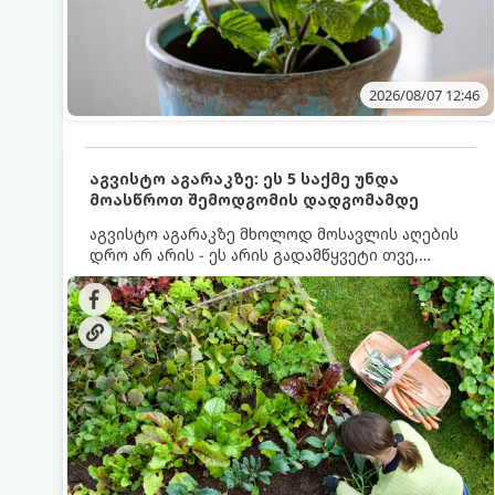
2026/08/07 12:46
აგვისტო აგარაკზე: ეს 5 საქმე უნდა
მოასწროთ შემოდგომის დადგომამდე
აგვისტო აგარაკზე მხოლოდ მოსავლის აღების
დრო არ არის - ეს არის გადამწყვეტი თვე,
როდესაც საფუძველი ეყრება მომავალი წლის
მოსავალს და ბაღი მზადდება შემოდგომა-
ზამთრის სეზონისთვის. იმისათვის, რომ
ნიადაგმა ენერგია აღიდგინოს, ხოლო
მცენარეებმა ზამთარს გაუძლონ, აგვისტოს
ბოლომდე 5 მნიშვნელოვანი საქმის გაკეთება
უნდა მოასწროთ: