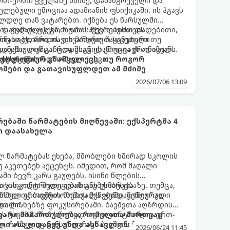
 ერთ-ერთი ყველაზე მძიმე, დამანგრეველი და
ლებული ემოციაა ადამიანის ფსიქიკაში. ის ჰგავს
ლდღე თან ვატარებთ. იქნება ეს წარსულში
ის გულის ტკენა, ოჯახის წევრებისთვის
 დანაშაულის გრძნობას აქვს თავისი დადებითი,
თუ საკუთარი თავის მიმართ წაყენებული
რნახობს, როდის დავარღვიეთ საკუთარი თუ
ანაშაულის განცდა შიგნიდან ფიტავს ადამიანს
დექსი. თუმცა, როდესაც ეს ემოცია ქრონიკულ
ის უნარს.
ტოქსიკურ სინდრომად იქცევა.
იქოლოგიურ გზამკვლევს, თუ როგორ
მები და გათავისუფლდეთ ამ მძიმე
2026/07/06 13:09
ებაში წარმატების მიღწევაში: ექსპერტმა 4
ი დაასახელა
ლ წარმატებას ეხება, მშობლები ხშირად სკოლის
ე აკეთებენ აქცენტს. იმედით, რომ მაღალი
ში ბევრ კარს გაუღებს, ისინი წლების
ს სასკოლო შედეგების გაუმჯობესებაზე. თუმცა,
 თვითკონტროლი ადამიანს ეხმარება
რომელიც ბავშვის მომავალს ფუნდამენტურად
ნსაღი ურთიერთობების შენებაში, გონივრული
ტროლი.
და მიზნებზე ფოკუსირებაში. ბავშვთა აღზრდის
ზს უსვამს, რომ სწორედ თვითკონტროლია ერთ-
თავარი მიმართულება, რომელთა მართვაც
, რომელიც განსაზღვრავს ბავშვის მომავალ
ლი ასაკიდანვე უნდა ასწავლონ:
2026/06/24 11:45