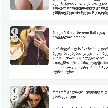
ბევრს ჰგონია, რომ ეს პროცესი
წყდება, თუმცა სინამდვილეში
გთავაზობთ დეტალურ გზამკვ
მომწიფების პროცესი, რომელი
უმტკივნეულო როგორც ბავშვი
მოითხოვს.
როგორ მოხიბლოთ მამაკაცი
ეფექტური ხრიკი
თანამედროვე სამყაროში ფლი
შეტყობინებების გაცვლით იწყებ
უპირატესობა - გაძლევთ დროს
საიდუმლოებით მოცული, მიმზი
თუ გსურთ, რომ მან ტელეფონ
თქვენს ყოველ შეტყობინებას, 
ოქროს წესი:
როგორ გავთავისუფლდეთ და
გზამკვლევი