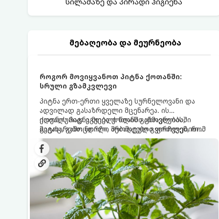
სილამაზე და პირადი ჰიგიენა
მებაღეობა და მეურნეობა
როგორ მოვიყვანოთ პიტნა ქოთანში:
სრული გზამკვლევი
პიტნა ერთ-ერთი ყველაზე სურნელოვანი და
ადვილად გასაზრდელი მცენარეა. ის
იდეალურად ეგუება ქოთანში ცხოვრებას,
ქოთნის პიტნა მთელი წლის განმავლობაში
მეტიც, გამოცდილი მებაღეები გვირჩევენ, რომ
გაგახარებთ ნორჩი, არომატული ფოთლებით
პიტნა მხოლოდ ქოთანში მოვიყვანოთ, რადგან
ჩაის, ლიმონათისა თუ კერძებისთვის.
ღია გრუნტში (ბაღში) დარგვისას ის ფესვებით
ძალიან სწრაფად ვრცელდება და სხვა
მცენარეებს ავიწროებს.