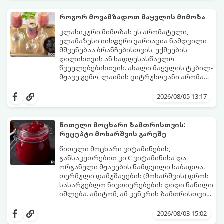
დაკონსერვებული, რათა ბურთულებმა
შეწვისას ფორმა იდეალურად შეინარჩუნოს
როგორ მოვამზადოთ მაყვლის მიმოზა
და არ დაიშალოს.
მომზადების დრო: 20 წუთი (დამატებით
კლასიკური მიმოზას ეს არომატული,
მუხუდოს ჩალბობის დრო: 12-24 საათი)
ულამაზესი იისფერი ვარიაცია ნამდვილი
შეწვის დრო: 10–15 წუთი ულუფა: 20–24 ცალი
მშვენებაა ბრანჩებისთვის, უქმეების
ბურთულა (4–6 პორცია)
დილისთვის ან სადღესასწაულო
წვეულებებისთვის. ახალი მაყვლის ტკბილ-
მჟავე გემო, ლაიმის ციტრუსოვანი არომატი
და ცქრიალა ღვინის ბუშტუკები ქმნის
ეს სასმელი მზადდება სულ რაღაც 10 წუთში
საოცრად დახვეწილ და მაგრილებელ
და მის მომზადებას მინიმალური
2026/08/05 13:17
კოქტეილს.
ინგრედიენტები სჭირდება.
მომზადების დრო: 10 წუთი ულუფა: 4–6
პორცია
წითელი მოცხარი ზამთრისთვის:
რეცეპტი მოხარშვის გარეშე
წითელი მოცხარი ვიტამინების,
განსაკუთრებით კი C ვიტამინისა და
ორგანული მჟავების ნამდვილი საბადოა.
თერმული დამუშავების (მოხარშვის) დროს
სასარგებლო ნივთიერებების დიდი ნაწილი
იშლება. ამიტომ, ამ კენკრის ზამთრისთვის
შესანახად საუკეთესო გზა „ცოცხალი ჯემის“
ეს მეთოდი ინარჩუნებს მოცხარის
მომზადებაა - მოხარშვის გარეშე.
ბუნებრივ, კაშკაშა გემოს, არომატს და
2026/08/03 15:02
ყველა სასარგებლო თვისებას.