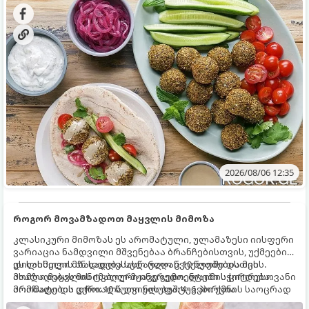
2026/08/06 12:35
როგორ მოვამზადოთ მაყვლის მიმოზა
კლასიკური მიმოზას ეს არომატული, ულამაზესი იისფერი
ვარიაცია ნამდვილი მშვენებაა ბრანჩებისთვის, უქმეების
დილისთვის ან სადღესასწაულო წვეულებებისთვის.
ეს სასმელი მზადდება სულ რაღაც 10 წუთში და მის
ახალი მაყვლის ტკბილ-მჟავე გემო, ლაიმის ციტრუსოვანი
მომზადებას მინიმალური ინგრედიენტები სჭირდება.
არომატი და ცქრიალა ღვინის ბუშტუკები ქმნის საოცრად
მომზადების დრო: 10 წუთი ულუფა: 4–6 პორცია
დახვეწილ და მაგრილებელ კოქტეილს.