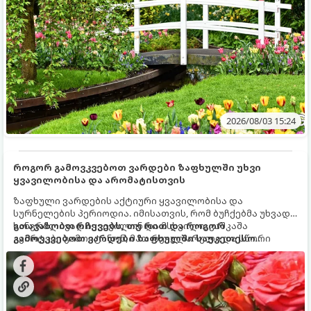
2026/08/03 15:24
როგორ გამოვკვებოთ ვარდები ზაფხულში უხვი
ყვავილობისა და არომატისთვის
ზაფხული ვარდების აქტიური ყვავილობისა და
სურნელების პერიოდია. იმისათვის, რომ ბუჩქებმა უხვად,
ხანგრძლივად იყვავილონ და მსხვილი, კაშკაშა
გთავაზობთ რჩევებს, თუ რით და როგორ
კვირტები გამოიტანონ, მათ რეგულარული და სწორი
გამოვკვებოთ ვარდები ზაფხულში საუკეთესო
გამოკვება სჭირდებათ. ზაფხულის პერიოდში მცენარის
შედეგის მისაღწევად:
მოთხოვნილებები იცვლება, ამიტომ მნიშვნელოვანია
ვიცოდეთ, რომელი სასუქები გამოიყენება ამ დროს.