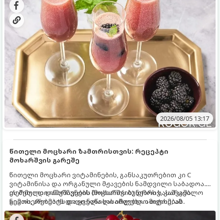
2026/08/05 13:17
წითელი მოცხარი ზამთრისთვის: რეცეპტი
მოხარშვის გარეშე
წითელი მოცხარი ვიტამინების, განსაკუთრებით კი C
ვიტამინისა და ორგანული მჟავების ნამდვილი საბადოა.
თერმული დამუშავების (მოხარშვის) დროს სასარგებლო
ეს მეთოდი ინარჩუნებს მოცხარის ბუნებრივ, კაშკაშა
ნივთიერებების დიდი ნაწილი იშლება. ამიტომ, ამ
გემოს, არომატს და ყველა სასარგებლო თვისებას.
კენკრის ზამთრისთვის შესანახად საუკეთესო გზა
„ცოცხალი ჯემის“ მომზადებაა - მოხარშვის გარეშე.