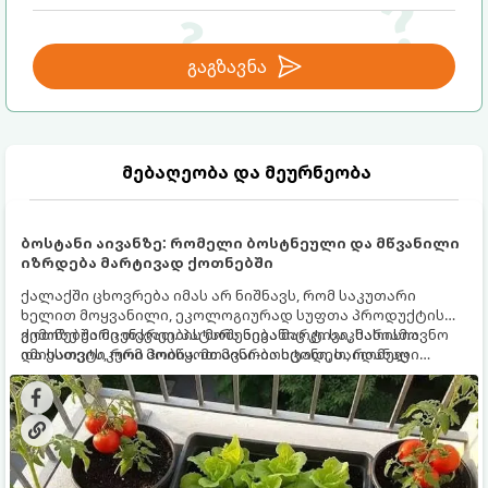
გაგზავნა
მებაღეობა და მეურნეობა
ბოსტანი აივანზე: რომელი ბოსტნეული და მწვანილი
იზრდება მარტივად ქოთნებში
ქალაქში ცხოვრება იმას არ ნიშნავს, რომ საკუთარი
ხელით მოყვანილი, ეკოლოგიურად სუფთა პროდუქტის
გემოზე უარი თქვათ. პატარა აივანიც კი საკმარისია
ქოთნებში მცენარეების მოშენება მარტივი, სასიამოვნო
იმისათვის, რომ მოიწყოთ მინი-ბოსტანი, საიდანაც
და ესთეტიკური ჰობია. მთავარია იცოდეთ, რომელი
ყოველდღიურად ახალ, არომატულ მწვანილსა და
კულტურები ეგუებიან ქოთნის პირობებს ყველაზე კარგად
ბოსტნეულს მოკრეფთ.
და როგორ მოუაროთ მათ სწორად.