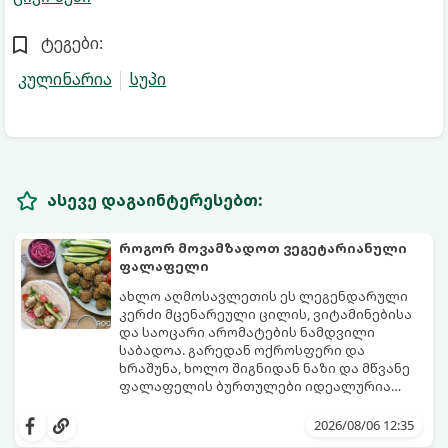
ტეგები:
კულინარია
სუპი
ასევე დაგაინტერესებთ:
როგორ მოვამზადოთ ვეგეტარიანული
ფალაფელი
ახლო აღმოსავლეთის ეს ლეგენდარული
კერძი მცენარეული ცილის, ვიტამინებისა
და საოცარი არომატების ნამდვილი
საბადოა. გარედან ოქროსფერი და
ხრაშუნა, ხოლო შიგნიდან ნაზი და მწვანე
ფალაფელის ბურთულები იდეალურია
პიტაში (არაბულ პურში) ჩასადებად,
ამ რეცეპტის მთავარი საიდუმლო იმაში
სალათებთან ერთად ან ტახინის (სესამის)
მდგომარეობს, რომ გამოიყენება
2026/08/06 12:35
სოუსთან მირთმევისთვის.
გამომშრალი და ჩამბალი მუხუდო და არა