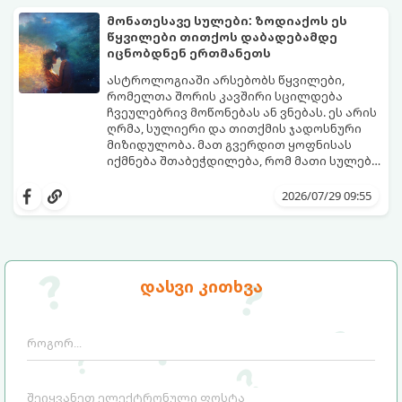
ახლობლებად ვთვლიდით, უეცრად მიდიან.
აი, 5 აშკარა ნიშანი იმისა, რომ
მონათესავე სულები: ზოდიაქოს ეს
ასეთ მომენტებში ადვილია
მომხდარი მარცხი სასჯელი კი არა,
წყვილები თითქოს დაბადებამდე
სასოწარკვეთილებაში ჩავარდნა. თუმცა
თქვენი დაცვისკენ მიმართული
იცნობდნენ ერთმანეთს
ეზოთერიკასა და ფსიქოლოგიაში ეს
სამყაროს მცდელობაა:
ფენომენი ხშირად სხვანაირად
ასტროლოგიაში არსებობს წყვილები,
განიხილება: როგორც სამყაროს (ან ჩვენი
რომელთა შორის კავშირი სცილდება
არაცნობიერის) ფარული დამცავი
ჩვეულებრივ მოწონებას ან ვნებას. ეს არის
მექანიზმების მუშაობა, რომელთაც
ღრმა, სულიერი და თითქმის ჯადოსნური
რეალური, მაგრამ ჯერ კიდევ უხილავი
მიზიდულობა. მათ გვერდით ყოფნისას
საფრთხისგან შორს მივყავართ.
იქმნება შთაბეჭდილება, რომ მათი სულები
ერთმანეთს ჯერ კიდევ ამ ქვეყნად
გთავაზობთ ზოდიაქოს ნიშნების იმ
მოვლენამდე შეხვდნენ.
იდეალურ წყვილებს, რომლებიც
2026/07/29 09:55
ერთმანეთისთვის ნამდვილ
მონათესავე სულებს წარმოადგენენ:
დასვი კითხვა