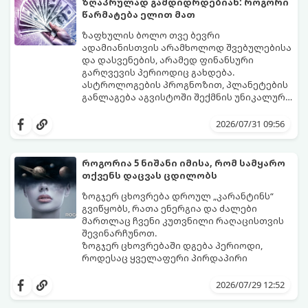
ზღაპრულად გამდიდრდებიან: როგორი
წარმატება ელით მათ
ზაფხულის ბოლო თვე ბევრი
ადამიანისთვის არამხოლოდ შვებულებისა
და დასვენების, არამედ ფინანსური
გარღვევის პერიოდიც გახდება.
ასტროლოგების პროგნოზით, პლანეტების
განლაგება აგვისტოში შექმნის უნიკალურ
ენერგეტიკულ ნაკადებს, რომლებიც
გაიგეთ, მოხვდით თუ არა იმ იღბლიანთა
ზოდიაქოს 4 ნიშანს ფინანსური წარმატების
შორის, ვისაც აგვისტოში ფინანსური
2026/07/31 09:56
მიღწევასა და შემოსავლების
იღბალი გაუღიმებს:
საგრძნობლად გაზრდაში დაეხმარება.
როგორია 5 ნიშანი იმისა, რომ სამყარო
თქვენს დაცვას ცდილობს
ზოგჯერ ცხოვრება დროულ „კარანტინს“
გვიწყობს, რათა ენერგია და ძალები
მართლაც ჩვენი კუთვნილი რაღაცისთვის
შევინარჩუნოთ.
ზოგჯერ ცხოვრებაში დგება პერიოდი,
როდესაც ყველაფერი პირდაპირი
მნიშვნელობით ხელიდან გვეცლება:
იშლება მნიშვნელოვანი გარიგებები,
2026/07/29 12:52
უქმდება დიდხანს ნანატრი მოგზაურობები,
ხოლო ადამიანები, რომლებსაც