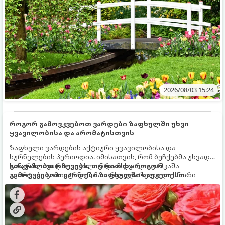
2026/08/03 15:24
როგორ გამოვკვებოთ ვარდები ზაფხულში უხვი
ყვავილობისა და არომატისთვის
ზაფხული ვარდების აქტიური ყვავილობისა და
სურნელების პერიოდია. იმისათვის, რომ ბუჩქებმა უხვად,
ხანგრძლივად იყვავილონ და მსხვილი, კაშკაშა
გთავაზობთ რჩევებს, თუ რით და როგორ
კვირტები გამოიტანონ, მათ რეგულარული და სწორი
გამოვკვებოთ ვარდები ზაფხულში საუკეთესო
გამოკვება სჭირდებათ. ზაფხულის პერიოდში მცენარის
შედეგის მისაღწევად:
მოთხოვნილებები იცვლება, ამიტომ მნიშვნელოვანია
ვიცოდეთ, რომელი სასუქები გამოიყენება ამ დროს.