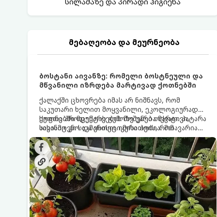
სილამაზე და პირადი ჰიგიენა
მებაღეობა და მეურნეობა
ბოსტანი აივანზე: რომელი ბოსტნეული და
მწვანილი იზრდება მარტივად ქოთნებში
ქალაქში ცხოვრება იმას არ ნიშნავს, რომ
საკუთარი ხელით მოყვანილი, ეკოლოგიურად
სუფთა პროდუქტის გემოზე უარი თქვათ. პატარა
ქოთნებში მცენარეების მოშენება მარტივი,
აივანიც კი საკმარისია იმისათვის, რომ
სასიამოვნო და ესთეტიკური ჰობია. მთავარია
მოიწყოთ მინი-ბოსტანი, საიდანაც
იცოდეთ, რომელი კულტურები ეგუებიან
ყოველდღიურად ახალ, არომატულ მწვანილსა
ქოთნის პირობებს ყველაზე კარგად და როგორ
და ბოსტნეულს მოკრეფთ.
მოუაროთ მათ სწორად.