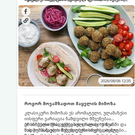
სალათებთან ერთად ან ტახინის (სესამის)
იდეალურად შეინარჩუნოს და არ დაიშალოს.
დრო: 10–15 წუთი ულუფა: 20–24 ცალი ბურთულა
სოუსთან მირთმევისთვის.
(4–6 პორცია)
2026/08/06 12:35
როგორ მოვამზადოთ მაყვლის მიმოზა
კლასიკური მიმოზას ეს არომატული, ულამაზესი
იისფერი ვარიაცია ნამდვილი მშვენებაა
ბრანჩებისთვის, უქმეების დილისთვის ან
ეს სასმელი მზადდება სულ რაღაც 10 წუთში და
სადღესასწაულო წვეულებებისთვის. ახალი
მის მომზადებას მინიმალური ინგრედიენტები