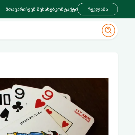
მთავარი
ჩვენ შესახებ
კონტაქტი
რეკლამა