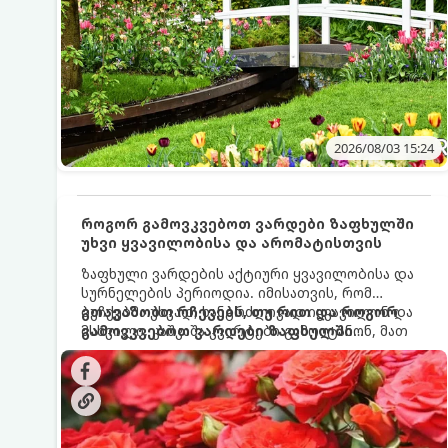
2026/08/03 15:24
როგორ გამოვკვებოთ ვარდები ზაფხულში
უხვი ყვავილობისა და არომატისთვის
ზაფხული ვარდების აქტიური ყვავილობისა და
სურნელების პერიოდია. იმისათვის, რომ
ბუჩქებმა უხვად, ხანგრძლივად იყვავილონ და
გთავაზობთ რჩევებს, თუ რით და როგორ
მსხვილი, კაშკაშა კვირტები გამოიტანონ, მათ
გამოვკვებოთ ვარდები ზაფხულში
რეგულარული და სწორი გამოკვება
საუკეთესო შედეგის მისაღწევად:
სჭირდებათ. ზაფხულის პერიოდში მცენარის
მოთხოვნილებები იცვლება, ამიტომ
მნიშვნელოვანია ვიცოდეთ, რომელი სასუქები
გამოიყენება ამ დროს.