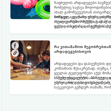
ზაფხულის არდადეგები ბავშვე
რომელიც სავსეა მოლოდინებით
ახალ გამოწვევებთან ასოცირდებ
მოწყვეტა და მათი ენერგიის ს
extra.ge
- ყველაზე დიდი ციფრ
ისეთი გარემოს შექმნა, სადაც 
პლატფორმას, რომელიც ამ პრობ
ჯანსაღი რუტინა დასვენების დ
ყველა ასაკისა და ინტერესის მ
გასართობი საშუალება.
რა ვითამაშოთ მეგობრებთან ერთად: 
არდადეგებისთვის
არდადეგები და დასვენების დ
კომპანიის შესაკრებად. თუმცა,
ყველას ტელეფონები აქვს მომ
სიჩუმე ისადგურებს. ამ სიტუა
ინტელექტუალური, აზარტული დ
ემოციების გასაღვიძებლად საუ
უფრო აახლოებს და დაუვიწყარ 
საუკეთესო გუნდურ თამაშს, რ
დღესასწაულად აქცევს: