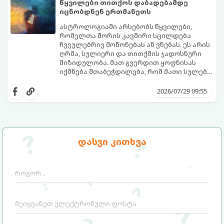
წყვილები თითქოს დაბადებამდე
სასოწარკვეთილებაში ჩავარდნა. თუმცა
თქვენი დაცვისკენ მიმართული
იცნობდნენ ერთმანეთს
ეზოთერიკასა და ფსიქოლოგიაში ეს
სამყაროს მცდელობაა:
ფენომენი ხშირად სხვანაირად
ასტროლოგიაში არსებობს წყვილები,
განიხილება: როგორც სამყაროს (ან ჩვენი
რომელთა შორის კავშირი სცილდება
არაცნობიერის) ფარული დამცავი
ჩვეულებრივ მოწონებას ან ვნებას. ეს არის
მექანიზმების მუშაობა, რომელთაც
ღრმა, სულიერი და თითქმის ჯადოსნური
რეალური, მაგრამ ჯერ კიდევ უხილავი
მიზიდულობა. მათ გვერდით ყოფნისას
საფრთხისგან შორს მივყავართ.
იქმნება შთაბეჭდილება, რომ მათი სულები
ერთმანეთს ჯერ კიდევ ამ ქვეყნად
გთავაზობთ ზოდიაქოს ნიშნების იმ
მოვლენამდე შეხვდნენ.
იდეალურ წყვილებს, რომლებიც
2026/07/29 09:55
ერთმანეთისთვის ნამდვილ
მონათესავე სულებს წარმოადგენენ:
დასვი კითხვა