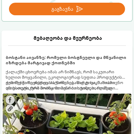
გაგზავნა
მებაღეობა და მეურნეობა
ბოსტანი აივანზე: რომელი ბოსტნეული და მწვანილი
იზრდება მარტივად ქოთნებში
ქალაქში ცხოვრება იმას არ ნიშნავს, რომ საკუთარი
ხელით მოყვანილი, ეკოლოგიურად სუფთა პროდუქტის
გემოზე უარი თქვათ. პატარა აივანიც კი საკმარისია
ქოთნებში მცენარეების მოშენება მარტივი, სასიამოვნო
იმისათვის, რომ მოიწყოთ მინი-ბოსტანი, საიდანაც
და ესთეტიკური ჰობია. მთავარია იცოდეთ, რომელი
ყოველდღიურად ახალ, არომატულ მწვანილსა და
კულტურები ეგუებიან ქოთნის პირობებს ყველაზე კარგად
ბოსტნეულს მოკრეფთ.
და როგორ მოუაროთ მათ სწორად.