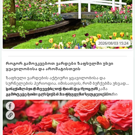
2026/08/03 15:24
როგორ გამოვკვებოთ ვარდები ზაფხულში უხვი
ყვავილობისა და არომატისთვის
ზაფხული ვარდების აქტიური ყვავილობისა და
სურნელების პერიოდია. იმისათვის, რომ ბუჩქებმა უხვად,
ხანგრძლივად იყვავილონ და მსხვილი, კაშკაშა
გთავაზობთ რჩევებს, თუ რით და როგორ
კვირტები გამოიტანონ, მათ რეგულარული და სწორი
გამოვკვებოთ ვარდები ზაფხულში საუკეთესო
გამოკვება სჭირდებათ. ზაფხულის პერიოდში მცენარის
შედეგის მისაღწევად:
მოთხოვნილებები იცვლება, ამიტომ მნიშვნელოვანია
ვიცოდეთ, რომელი სასუქები გამოიყენება ამ დროს.