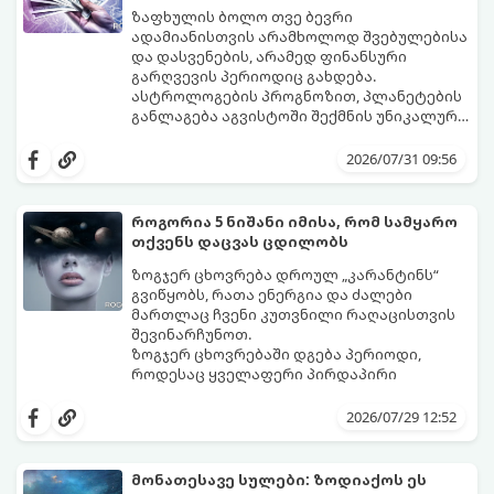
ზაფხულის ბოლო თვე ბევრი
ადამიანისთვის არამხოლოდ შვებულებისა
და დასვენების, არამედ ფინანსური
გარღვევის პერიოდიც გახდება.
ასტროლოგების პროგნოზით, პლანეტების
განლაგება აგვისტოში შექმნის უნიკალურ
ენერგეტიკულ ნაკადებს, რომლებიც
გაიგეთ, მოხვდით თუ არა იმ იღბლიანთა
ზოდიაქოს 4 ნიშანს ფინანსური წარმატების
შორის, ვისაც აგვისტოში ფინანსური
2026/07/31 09:56
მიღწევასა და შემოსავლების
იღბალი გაუღიმებს:
საგრძნობლად გაზრდაში დაეხმარება.
როგორია 5 ნიშანი იმისა, რომ სამყარო
თქვენს დაცვას ცდილობს
ზოგჯერ ცხოვრება დროულ „კარანტინს“
გვიწყობს, რათა ენერგია და ძალები
მართლაც ჩვენი კუთვნილი რაღაცისთვის
შევინარჩუნოთ.
ზოგჯერ ცხოვრებაში დგება პერიოდი,
როდესაც ყველაფერი პირდაპირი
მნიშვნელობით ხელიდან გვეცლება:
იშლება მნიშვნელოვანი გარიგებები,
2026/07/29 12:52
უქმდება დიდხანს ნანატრი მოგზაურობები,
ხოლო ადამიანები, რომლებსაც
ახლობლებად ვთვლიდით, უეცრად მიდიან.
აი, 5 აშკარა ნიშანი იმისა, რომ
მონათესავე სულები: ზოდიაქოს ეს
ასეთ მომენტებში ადვილია
მომხდარი მარცხი სასჯელი კი არა,