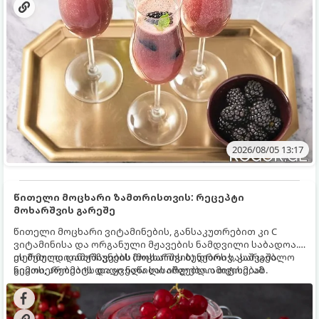
2026/08/05 13:17
წითელი მოცხარი ზამთრისთვის: რეცეპტი
მოხარშვის გარეშე
წითელი მოცხარი ვიტამინების, განსაკუთრებით კი C
ვიტამინისა და ორგანული მჟავების ნამდვილი საბადოა.
თერმული დამუშავების (მოხარშვის) დროს სასარგებლო
ეს მეთოდი ინარჩუნებს მოცხარის ბუნებრივ, კაშკაშა
ნივთიერებების დიდი ნაწილი იშლება. ამიტომ, ამ
გემოს, არომატს და ყველა სასარგებლო თვისებას.
კენკრის ზამთრისთვის შესანახად საუკეთესო გზა
„ცოცხალი ჯემის“ მომზადებაა - მოხარშვის გარეშე.