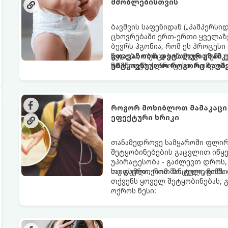
მშობლებისთვის
ბავშვის საფენიდან („პამპერსი
ცხოვრებაში ერთ-ერთი ყველაზე
ბევრს ჰგონია, რომ ეს პროცესი
წყდება, თუმცა სინამდვილეში
გთავაზობთ დეტალურ გზამკვ
მომწიფების პროცესი, რომელი
უმტკივნეულო როგორც ბავშვი
მოითხოვს.
როგორ მოხიბლოთ მამაკაცი
ეფექტური ხრიკი
თანამედროვე სამყაროში ფლი
შეტყობინებების გაცვლით იწყებ
უპირატესობა - გაძლევთ დროს
საიდუმლოებით მოცული, მიმზი
თუ გსურთ, რომ მან ტელეფონ
თქვენს ყოველ შეტყობინებას, 
ოქროს წესი: