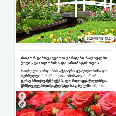
2026/08/03 15:24
როგორ გამოვკვებოთ ვარდები ზაფხულში
უხვი ყვავილობისა და არომატისთვის
ზაფხული ვარდების აქტიური ყვავილობისა და
სურნელების პერიოდია. იმისათვის, რომ
ბუჩქებმა უხვად, ხანგრძლივად იყვავილონ და
გთავაზობთ რჩევებს, თუ რით და როგორ
მსხვილი, კაშკაშა კვირტები გამოიტანონ, მათ
გამოვკვებოთ ვარდები ზაფხულში
რეგულარული და სწორი გამოკვება
საუკეთესო შედეგის მისაღწევად:
სჭირდებათ. ზაფხულის პერიოდში მცენარის
მოთხოვნილებები იცვლება, ამიტომ
მნიშვნელოვანია ვიცოდეთ, რომელი სასუქები
გამოიყენება ამ დროს.