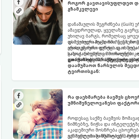
როგორ გავთავისუფლდეთ და
გზამკვლევი
დანაშაულის შეგრძნება (Guilt)
ამავდროულად, ყველაზე გავრცე
უხილავ ბარგს, რომელსაც ყოვე
დაშვებული შეცდომა, ვინმესთვ
ფსიქოთერაპიაში მიიჩნევა, რომ
არასაკმარისი დროის დათმობა 
ევოლუციური ფუნქციაც ის გვკა
გადაჭარბებული მოთხოვნები -დ
საზოგადოებრივი მორალური კო
და ართმევს მას აწმყოთი ტკბობ
ფორმას იღებს, ის ნევროზულ, 
გთავაზობთ პრაქტიკულ, ფს
დაამუშაოთ წარსულის შეცდო
ტვირთისგან:
რა დაეხმარება ბავშვს ცხოვრ
უმნიშვნელოვანესი ფაქტორ
როდესაც საქმე ბავშვის მომავა
ნიშნებზე, ნიჭსა და ინტელექტზ
აკადემიური მოსწრება ცხოვრება
განმავლობაში მუშაობენ ბავშვი
ექსპერტები განმარტავენ, რომ