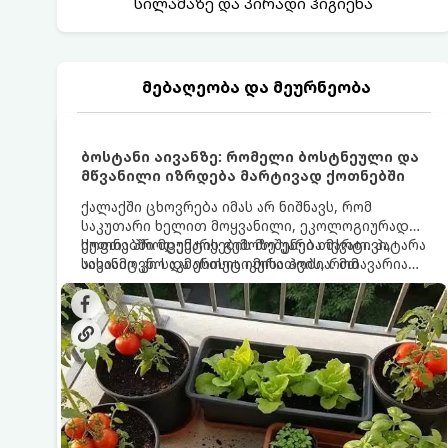
სილამაზე და პირადი ჰიგიენა
მებაღეობა და მეურნეობა
ბოსტანი აივანზე: რომელი ბოსტნეული და
მწვანილი იზრდება მარტივად ქოთნებში
ქალაქში ცხოვრება იმას არ ნიშნავს, რომ
საკუთარი ხელით მოყვანილი, ეკოლოგიურად
სუფთა პროდუქტის გემოზე უარი თქვათ. პატარა
ქოთნებში მცენარეების მოშენება მარტივი,
აივანიც კი საკმარისია იმისათვის, რომ
სასიამოვნო და ესთეტიკური ჰობია. მთავარია
მოიწყოთ მინი-ბოსტანი, საიდანაც
იცოდეთ, რომელი კულტურები ეგუებიან
ყოველდღიურად ახალ, არომატულ მწვანილსა
ქოთნის პირობებს ყველაზე კარგად და როგორ
და ბოსტნეულს მოკრეფთ.
მოუაროთ მათ სწორად.