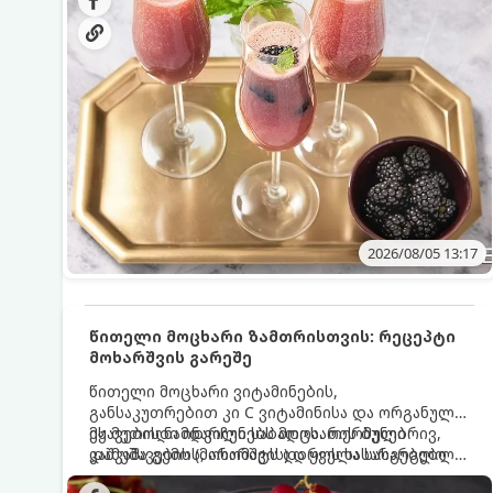
მაგრილებელ კოქტეილს.
2026/08/05 13:17
წითელი მოცხარი ზამთრისთვის: რეცეპტი
მოხარშვის გარეშე
წითელი მოცხარი ვიტამინების,
განსაკუთრებით კი C ვიტამინისა და ორგანული
მჟავების ნამდვილი საბადოა. თერმული
ეს მეთოდი ინარჩუნებს მოცხარის ბუნებრივ,
დამუშავების (მოხარშვის) დროს სასარგებლო
კაშკაშა გემოს, არომატს და ყველა სასარგებლო
ნივთიერებების დიდი ნაწილი იშლება. ამიტომ,
თვისებას.