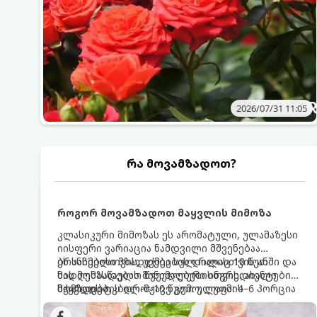
2026/07/31 11:05
რა მოვამზადოთ?
როგორ მოვამზადოთ მაყვლის მიმოზა
კლასიკური მიმოზას ეს არომატული, ულამაზესი
იისფერი ვარიაცია ნამდვილი მშვენებაა
ბრანჩებისთვის, უქმეების დილისთვის ან
ეს სასმელი მზადდება სულ რაღაც 10 წუთში და
სადღესასწაულო წვეულებებისთვის. ახალი
მის მომზადებას მინიმალური ინგრედიენტები
მაყვლის ტკბილ-მჟავე გემო, ლაიმის
სჭირდება.
მომზადების დრო: 10 წუთი ულუფა: 4–6 პორცია
ციტრუსოვანი არომატი და ცქრიალა ღვინის
ბუშტუკები ქმნის საოცრად დახვეწილ და