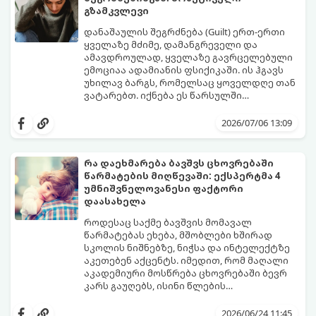
გზამკვლევი
დანაშაულის შეგრძნება (Guilt) ერთ-ერთი
ყველაზე მძიმე, დამანგრეველი და
ამავდროულად, ყველაზე გავრცელებული
ემოციაა ადამიანის ფსიქიკაში. ის ჰგავს
უხილავ ბარგს, რომელსაც ყოველდღე თან
ვატარებთ. იქნება ეს წარსულში
დაშვებული შეცდომა, ვინმესთვის გულის
ფსიქოთერაპიაში მიიჩნევა, რომ
ტკენა, ოჯახის წევრებისთვის
დანაშაულის გრძნობას აქვს თავისი
2026/07/06 13:09
არასაკმარისი დროის დათმობა თუ
დადებითი, ევოლუციური ფუნქციაც ის
საკუთარი თავის მიმართ წაყენებული
გვკარნახობს, როდის დავარღვიეთ
გადაჭარბებული მოთხოვნები
საკუთარი თუ საზოგადოებრივი მორალური
რა დაეხმარება ბავშვს ცხოვრებაში
-დანაშაულის განცდა შიგნიდან ფიტავს
კოდექსი. თუმცა, როდესაც ეს ემოცია
წარმატების მიღწევაში: ექსპერტმა 4
ადამიანს და ართმევს მას აწმყოთი
ქრონიკულ ფორმას იღებს, ის ნევროზულ,
გთავაზობთ პრაქტიკულ, ფსიქოლოგიურ
უმნიშვნელოვანესი ფაქტორი
ტკბობის უნარს.
ტოქსიკურ სინდრომად იქცევა.
გზამკვლევს, თუ როგორ დაამუშაოთ
დაასახელა
წარსულის შეცდომები და
გათავისუფლდეთ ამ მძიმე ტვირთისგან:
როდესაც საქმე ბავშვის მომავალ
წარმატებას ეხება, მშობლები ხშირად
სკოლის ნიშნებზე, ნიჭსა და ინტელექტზე
აკეთებენ აქცენტს. იმედით, რომ მაღალი
აკადემიური მოსწრება ცხოვრებაში ბევრ
კარს გაუღებს, ისინი წლების
განმავლობაში მუშაობენ ბავშვის სასკოლო
ექსპერტები განმარტავენ, რომ
შედეგების გაუმჯობესებაზე. თუმცა,
თვითკონტროლი ადამიანს ეხმარება
2026/06/24 11:45