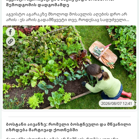
შემოდგომის დადგომამდე
აგვისტო აგარაკზე მხოლოდ მოსავლის აღების დრო არ
არის - ეს არის გადამწყვეტი თვე, როდესაც საფუძველი
ეყრება მომავალი წლის მოსავალს და ბაღი მზადდება
შემოდგომა-ზამთრის სეზონისთვის. იმისათვის, რომ
ნიადაგმა ენერგია აღიდგინოს, ხოლო მცენარეებმა
ზამთარს გაუძლონ, აგვისტოს ბოლომდე 5
მნიშვნელოვანი საქმის გაკეთება უნდა მოასწროთ:
2026/08/07 12:41
ბოსტანი აივანზე: რომელი ბოსტნეული და მწვანილი
იზრდება მარტივად ქოთნებში
ქალაქში ცხოვრება იმას არ ნიშნავს, რომ საკუთარი