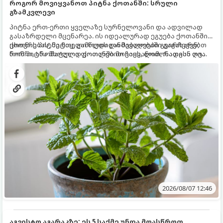
როგორ მოვიყვანოთ პიტნა ქოთანში: სრული
გზამკვლევი
პიტნა ერთ-ერთი ყველაზე სურნელოვანი და ადვილად
გასაზრდელი მცენარეა. ის იდეალურად ეგუება ქოთანში
ცხოვრებას, მეტიც, გამოცდილი მებაღეები გვირჩევენ,
ქოთნის პიტნა მთელი წლის განმავლობაში გაგახარებთ
რომ პიტნა მხოლოდ ქოთანში მოვიყვანოთ, რადგან ღია
ნორჩი, არომატული ფოთლებით ჩაის, ლიმონათისა თუ
გრუნტში (ბაღში) დარგვისას ის ფესვებით ძალიან
კერძებისთვის.
სწრაფად ვრცელდება და სხვა მცენარეებს ავიწროებს.
2026/08/07 12:46
აგვისტო აგარაკზე: ეს 5 საქმე უნდა მოასწროთ