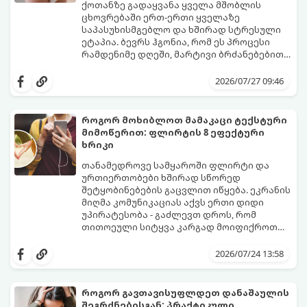
ქოთანზე გადაყვანა ყველა მშობლის
ცხოვრებაში ერთ-ერთი ყველაზე
საპასუხისმგებლო და ხშირად სტრესული
ეტაპია. ბევრს ჰგონია, რომ ეს პროცესი
რამდენიმე დღეში, მარტივი ბრძანებებით
წყდება, თუმცა სინამდვილეში ეს არის
გთავაზობთ დეტალურ გზამკვლევს, თუ
ფიზიოლოგიური და ფსიქოლოგიური
როგორ გახადოთ ეს პროცესი
2026/07/27 09:46
მომწიფების პროცესი, რომელიც
უმტკივნეულო როგორც ბავშვისთვის,
ინდივიდუალურ მიდგომასა და
ისე თქვენთვის.
მოთმინებას მოითხოვს.
როგორ მოხიბლოთ მამაკაცი ტექსტური
მიმოწერით: ფლირტის 8 ეფექტური
ხრიკი
თანამედროვე სამყაროში ფლირტი და
ურთიერთობები ხშირად სწორედ
შეტყობინებების გაცვლით იწყება. ეკრანის
მიღმა კომუნიკაციას აქვს ერთი დიდი
უპირატესობა - გაძლევთ დროს, რომ
თითოეული სიტყვა კარგად მოიფიქროთ
და საიდუმლოებით მოცული, მიმზიდველი
თუ გსურთ, რომ მან ტელეფონს თვალი ვერ
იმიჯი შექმნათ.
მოაცილოს და მოუთმენლად ელოდოს
2026/07/24 13:58
თქვენს ყოველ შეტყობინებას, გამოიყენეთ
ფსიქოლოგიაზე დაფუძნებული ეს 10 ოქროს
წესი:
როგორ გავთავისუფლდეთ დანაშაულის
შეგრძნებისგან: პრაქტიკული