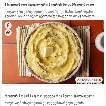
8 საიდუმლო იდეალური პიურეს მოსამზადებლად
იდეალური კარტოფილის პიურე - ეს ნაზი, ჰაეროვანი
კერძია, სასიამოვნო გემოთი და ნაღების-მოყვითალო
ფერით. მისი მომზადება ძალიან მარტივია, მაგრამ
არსებობს რამდენიმე საიდუმლო, რომლებიც უნდა
იცოდეთ, რომ პიურე იდეალურად გემრიელი გამოვიდეს.
2026/08/07 14:00
როგორ მოვამზადოთ ვეგეტარიანული ფალაფელი
ახლო აღმოსავლეთის ეს ლეგენდარული კერძი