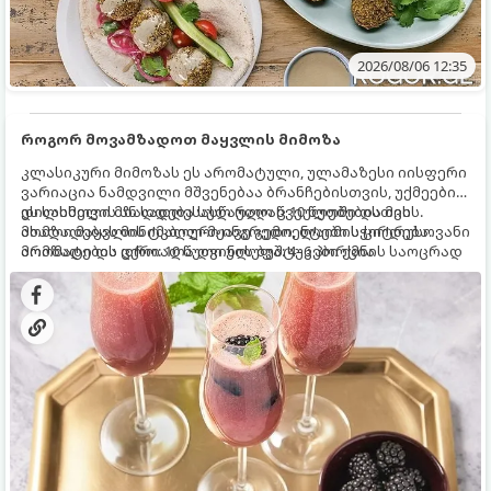
2026/08/06 12:35
როგორ მოვამზადოთ მაყვლის მიმოზა
კლასიკური მიმოზას ეს არომატული, ულამაზესი იისფერი
ვარიაცია ნამდვილი მშვენებაა ბრანჩებისთვის, უქმეების
დილისთვის ან სადღესასწაულო წვეულებებისთვის.
ეს სასმელი მზადდება სულ რაღაც 10 წუთში და მის
ახალი მაყვლის ტკბილ-მჟავე გემო, ლაიმის ციტრუსოვანი
მომზადებას მინიმალური ინგრედიენტები სჭირდება.
არომატი და ცქრიალა ღვინის ბუშტუკები ქმნის საოცრად
მომზადების დრო: 10 წუთი ულუფა: 4–6 პორცია
დახვეწილ და მაგრილებელ კოქტეილს.