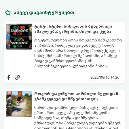
ასევე დაგაინტერესებთ:
ტესტოსტერონის დონის ბუნებრივი
ამაღლება: ვარჯიში, ძილი და კვება
ტესტოსტერონი არის მთავარი მამაკაცური
ჰორმონი, რომელიც გადამწყვეტ როლს
თამაშობს არა მხოლოდ რეპროდუქციული
სისტემის გამართულ მუშაობაში, არამედ
ზოგად ჯანმრთელობაშიც. ის
პასუხისმგებელია კუნთოვანი მასის
ზრდაზე, ძვლების სიმტკიცეზე, ენერგიის
30 წლის ასაკის შემდეგ მამაკაცის
დონეზე, გუნება-განწყობაზე,
ორგანიზმში ტესტოსტერონის დონე
2026/06/16 14:26
მეტაბოლიზმსა და ლიბიდოზე (სექსუალურ
ბუნებრივად, ყოველწლიურად
ლტოლვაზე).
დაახლოებით 1%-ით იკლებს. თუმცა,
თანამედროვე სტრესული ცხოვრების წესი,
როგორ დავიწყოთ სირბილი ნულიდან:
არასწორი კვება და უმოძრაობა ამ პროცესს
გზამკვლევი დამწყებთათვის
კატასტროფულად აჩქარებს. დაბალი
სინთეტიკური ჰორმონალური თერაპიის
ტესტოსტერონი იწვევს მუდმივ
დაწყებამდე, რომელსაც ხშირად
სირბილი ჯანმრთელობის გაუმჯობესების
დაღლილობას, დეპრესიას, კუნთების
სერიოზული გვერდითი ეფექტები აქვს,
ერთ-ერთი ყველაზე ხელმისაწვდომი
განლევასა და ცხიმის დაგროვებას მუცლის
უმჯობესია ორგანიზმს ტესტოსტერონის
საშუალებაა, თუმცა დამწყებთა
არეში.
გამომუშავებაში ბუნებრივი, მეცნიერულად
უმრავლესობა პირველივე დღეებში უშვებს
დადასტურებული გზებით დაეხმაროთ.
შეცდომებს, რაც ტრავმებს ან მოტივაციის