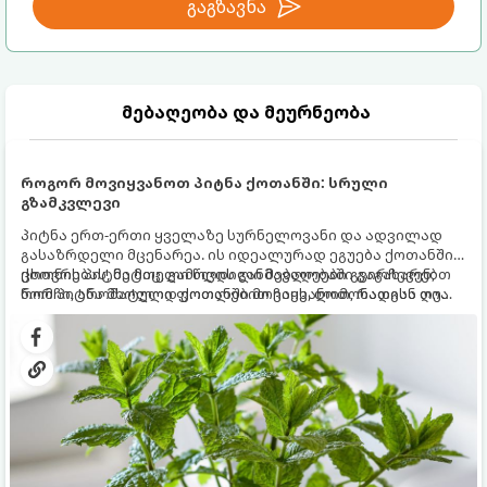
გაგზავნა
მებაღეობა და მეურნეობა
როგორ მოვიყვანოთ პიტნა ქოთანში: სრული
გზამკვლევი
პიტნა ერთ-ერთი ყველაზე სურნელოვანი და ადვილად
გასაზრდელი მცენარეა. ის იდეალურად ეგუება ქოთანში
ცხოვრებას, მეტიც, გამოცდილი მებაღეები გვირჩევენ,
ქოთნის პიტნა მთელი წლის განმავლობაში გაგახარებთ
რომ პიტნა მხოლოდ ქოთანში მოვიყვანოთ, რადგან ღია
ნორჩი, არომატული ფოთლებით ჩაის, ლიმონათისა თუ
გრუნტში (ბაღში) დარგვისას ის ფესვებით ძალიან
კერძებისთვის.
სწრაფად ვრცელდება და სხვა მცენარეებს ავიწროებს.