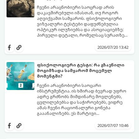
ჩვენი არაცნობიერი საოცრად არის
დაკავშირებული იმასთან, თუ როგორ
აღვიქვამთ სამყაროს. ფსიქოლოგიური
ვიზუალური ტესტები დაფუძნებულია
ოპტიკურ ილუზიებსა და ასოციაციებზე:
პირველი დეტალი, რომელსაც სურათზე
ამჩნევთ, პირდაპირ მიანიშნებს თქვენი
დახედეთ სურათს რამდენიმე წამით. რა
პიროვნების ფარულ მხარეებზე,
დაინახეთ პირველად?
2026/07/20 13:42
აზროვნების ტიპსა და გადაწყვეტილების
მიღების სტილზე.
ფსიქოლოგიური ტესტი: რა გზავნილი
მოგიმზადა სამყარომ მოცემულ
მომენტში?
ჩვენი არაცნობიერი საოცარი
ინსტრუმენტია. ის ხშირად ბევრად უფრო
ადრე გრძნობს მიმდინარე მოვლენებს,
ცვლილებებსა და საჭიროებებს, ვიდრე
ამას ჩვენი რაციონალური გონება
გააანალიზებს. ეს მარტივი
ფსიქოლოგიური ტესტი, რომელიც
დახუჭეთ თვალები, ღრმად ჩაისუნთქეთ,
ასოციაციურ აღქმაზეა დაფუძნებული,
აირჩიეთ სამი წერილიდან ის ერთი,
2026/07/07 10:46
დაგეხმარებათ გაიგოთ, თუ რა მთავარი
რომელიც ყველაზე მეტად გიზიდავთ და
გზავნილი ან რჩევა აქვს სამყაროს
წაიკითხეთ თქვენი პასუხი.