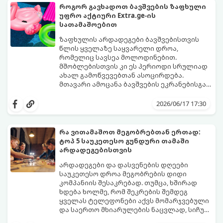
თქვენთვის ცხოვრების ამ ეტაპზე.
როგორ გავხადოთ ბავშვების ზაფხული
უფრო აქტიური Extra.ge-ის
სათამაშოებით
ზაფხულის არდადეგები ბავშვებისთვის
წლის ყველაზე საყვარელი დროა,
რომელიც სავსეა მოლოდინებით.
მშობლებისთვის კი ეს პერიოდი სრულიად
ახალ გამოწვევებთან ასოცირდება.
მთავარი ამოცანა ბავშვების ეკრანებისგან
მოწყვეტა და მათი ენერგიის სწორად
extra.ge
- ყველაზე დიდი ციფრული
მიმართვაა. მნიშვნელოვანია მათთვის
მარკეტფლეისი საქართველოში,
2026/06/17 17:30
ისეთი გარემოს შექმნა, სადაც დროს
გთავაზობთ პლატფორმას, რომელიც ამ
ხალისიანად და აქტიურად გაატარებენ.
პრობლემის მარტივად გადაჭრაში
ჯანსაღი რუტინა დასვენების დღეებშიც
დაგეხმარებათ. აქ ყველა ასაკისა და
რა ვითამაშოთ მეგობრებთან ერთად:
აუცილებელია.
ინტერესის მქონე ბავშვისთვის მოიძებნება
ტოპ 5 საუკეთესო გუნდური თამაში
იდეალური გასართობი საშუალება.
არდადეგებისთვის
არდადეგები და დასვენების დღეები
საუკეთესო დროა მეგობრების დიდი
კომპანიის შესაკრებად. თუმცა, ხშირად
ხდება ხოლმე, რომ შეკრების შემდეგ
ყველას ტელეფონები აქვს მომარჯვებული
და საერთო მხიარულების ნაცვლად, სიჩუმე
ისადგურებს. ამ სიტუაციიდან თავის
ინტელექტუალური, აზარტული და