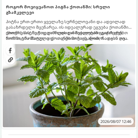
როგორ მოვიყვანოთ პიტნა ქოთანში: სრული
გზამკვლევი
პიტნა ერთ-ერთი ყველაზე სურნელოვანი და ადვილად
გასაზრდელი მცენარეა. ის იდეალურად ეგუება ქოთანში
ცხოვრებას, მეტიც, გამოცდილი მებაღეები გვირჩევენ,
ქოთნის პიტნა მთელი წლის განმავლობაში გაგახარებთ
რომ პიტნა მხოლოდ ქოთანში მოვიყვანოთ, რადგან ღია
ნორჩი, არომატული ფოთლებით ჩაის, ლიმონათისა თუ
გრუნტში (ბაღში) დარგვისას ის ფესვებით ძალიან
კერძებისთვის.
სწრაფად ვრცელდება და სხვა მცენარეებს ავიწროებს.
2026/08/07 12:46