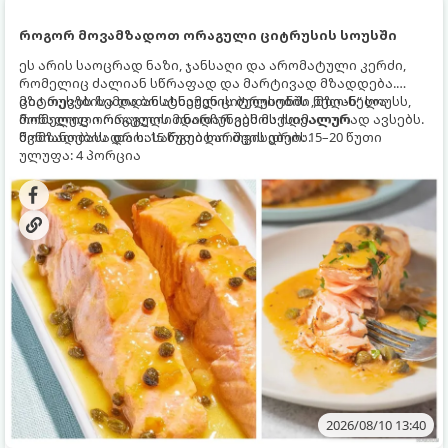
როგორ მოვამზადოთ ორაგული ციტრუსის სოუსში
ეს არის საოცრად ნაზი, ჯანსაღი და არომატული კერძი,
რომელიც ძალიან სწრაფად და მარტივად მზადდება.
ციტრუსებისა და ბოსტნეულის ბულიონში ნელ-ნელა
მზა თევზს ზემოდან ასხამენ ციტრუსების „მზიან“ სოუსს,
მოწალული ორაგული ინარჩუნებს მაქსიმალურ
რომელიც ორაგულის მდიდარ გემოს იდეალურად ავსებს.
წვნიანობასა და სასარგებლო თვისებებს.
მომზადების დრო: 15 წუთი ხარშვის დრო: 15–20 წუთი
ულუფა: 4 პორცია
2026/08/10 13:40