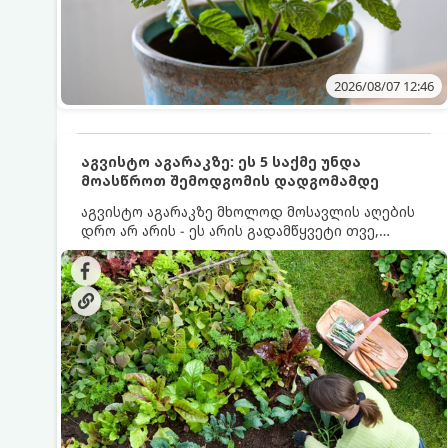
2026/08/07 12:46
აგვისტო აგარაკზე: ეს 5 საქმე უნდა
მოასწროთ შემოდგომის დადგომამდე
აგვისტო აგარაკზე მხოლოდ მოსავლის აღების
დრო არ არის - ეს არის გადამწყვეტი თვე,
როდესაც საფუძველი ეყრება მომავალი წლის
მოსავალს და ბაღი მზადდება შემოდგომა-
ზამთრის სეზონისთვის. იმისათვის, რომ
ნიადაგმა ენერგია აღიდგინოს, ხოლო
მცენარეებმა ზამთარს გაუძლონ, აგვისტოს
ბოლომდე 5 მნიშვნელოვანი საქმის გაკეთება
უნდა მოასწროთ: