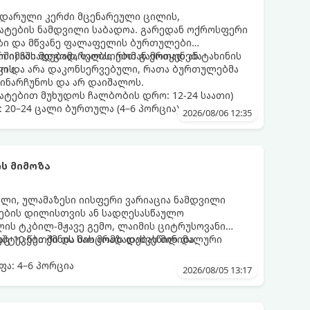
დარული კერძი მცენარეული ცილის,
მატების ნამდვილი საბადოა. გარედან ოქროსფერი
აზი და მწვანე ფალაფელის ბურთულები
რში) ჩასადებად, სალათებთან ერთად ან ტახინის
ო იმაში მდგომარეობს, რომ გამოიყენება
ვის.
დო და არა დაკონსერვებული, რათა ბურთულებმა
ინარჩუნოს და არ დაიშალოს.
ატებით მუხუდოს ჩალბობის დრო: 12-24 საათი)
: 20–24 ცალი ბურთულა (4–6 პორცია)
2026/08/06 12:35
ს მიმოზა
ული, ულამაზესი იისფერი ვარიაცია ნამდვილი
მეების დილისთვის ან სადღესასწაულო
ლის ტკბილ-მჟავე გემო, ლაიმის ციტრუსოვანი
უშტუკები ქმნის საოცრად დახვეწილ და
ც 10 წუთში და მის მომზადებას მინიმალური
ა: 4–6 პორცია
2026/08/05 13:17