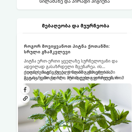
სილამაზე და პირადი ჰიგიენა
მებაღეობა და მეურნეობა
როგორ მოვიყვანოთ პიტნა ქოთანში:
სრული გზამკვლევი
პიტნა ერთ-ერთი ყველაზე სურნელოვანი და
ადვილად გასაზრდელი მცენარეა. ის
იდეალურად ეგუება ქოთანში ცხოვრებას,
ქოთნის პიტნა მთელი წლის განმავლობაში
მეტიც, გამოცდილი მებაღეები გვირჩევენ, რომ
გაგახარებთ ნორჩი, არომატული ფოთლებით
პიტნა მხოლოდ ქოთანში მოვიყვანოთ, რადგან
ჩაის, ლიმონათისა თუ კერძებისთვის.
ღია გრუნტში (ბაღში) დარგვისას ის ფესვებით
ძალიან სწრაფად ვრცელდება და სხვა
მცენარეებს ავიწროებს.