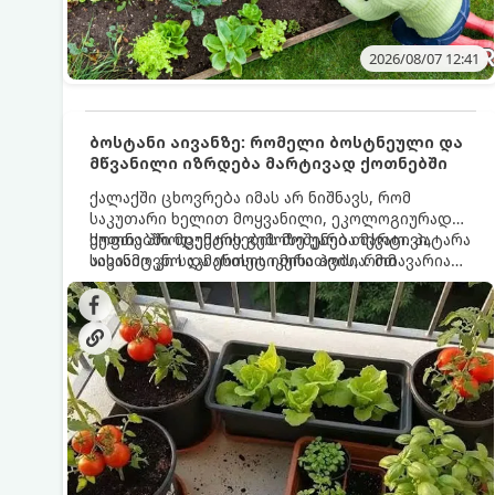
2026/08/07 12:41
ბოსტანი აივანზე: რომელი ბოსტნეული და
მწვანილი იზრდება მარტივად ქოთნებში
ქალაქში ცხოვრება იმას არ ნიშნავს, რომ
საკუთარი ხელით მოყვანილი, ეკოლოგიურად
სუფთა პროდუქტის გემოზე უარი თქვათ. პატარა
ქოთნებში მცენარეების მოშენება მარტივი,
აივანიც კი საკმარისია იმისათვის, რომ
სასიამოვნო და ესთეტიკური ჰობია. მთავარია
მოიწყოთ მინი-ბოსტანი, საიდანაც
იცოდეთ, რომელი კულტურები ეგუებიან
ყოველდღიურად ახალ, არომატულ მწვანილსა
ქოთნის პირობებს ყველაზე კარგად და როგორ
და ბოსტნეულს მოკრეფთ.
მოუაროთ მათ სწორად.