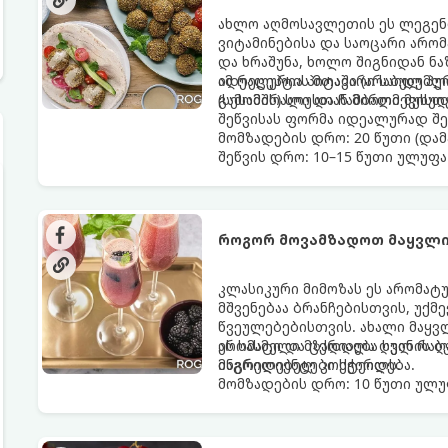
ახლო აღმოსავლეთის ეს ლეგენ
ვიტამინებისა და საოცარი არო
და ხრაშუნა, ხოლო შიგნიდან ნ
იდეალურია პიტაში (არაბულ პუ
ამ რეცეპტის მთავარი საიდუმლ
(სესამის) სოუსთან მირთმევისთ
გამომშრალი და ჩამბალი მუხუ
შეწვისას ფორმა იდეალურად შე
მომზადების დრო: 20 წუთი (დამ
შეწვის დრო: 10–15 წუთი ულუფა
როგორ მოვამზადოთ მაყვლი
კლასიკური მიმოზას ეს არომატ
მშვენებაა ბრანჩებისთვის, უქ
წვეულებებისთვის. ახალი მაყვ
არომატი და ცქრიალა ღვინის ბ
ეს სასმელი მზადდება სულ რაღა
მაგრილებელ კოქტეილს.
ინგრედიენტები სჭირდება.
მომზადების დრო: 10 წუთი ულუფ