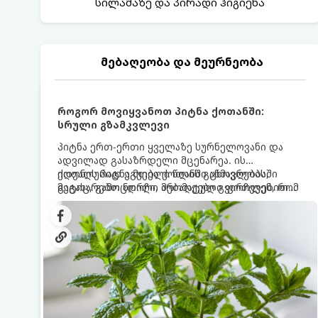
სილამაზე და პირადი ჰიგიენა
მებაღეობა და მეურნეობა
როგორ მოვიყვანოთ პიტნა ქოთანში:
სრული გზამკვლევი
პიტნა ერთ-ერთი ყველაზე სურნელოვანი და
ადვილად გასაზრდელი მცენარეა. ის
იდეალურად ეგუება ქოთანში ცხოვრებას,
ქოთნის პიტნა მთელი წლის განმავლობაში
მეტიც, გამოცდილი მებაღეები გვირჩევენ, რომ
გაგახარებთ ნორჩი, არომატული ფოთლებით
პიტნა მხოლოდ ქოთანში მოვიყვანოთ, რადგან
ჩაის, ლიმონათისა თუ კერძებისთვის.
ღია გრუნტში (ბაღში) დარგვისას ის ფესვებით
ძალიან სწრაფად ვრცელდება და სხვა
მცენარეებს ავიწროებს.