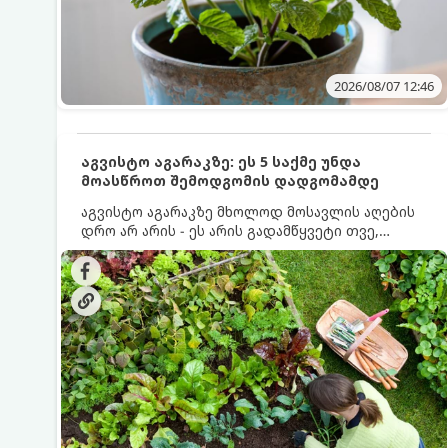
2026/08/07 12:46
აგვისტო აგარაკზე: ეს 5 საქმე უნდა
მოასწროთ შემოდგომის დადგომამდე
აგვისტო აგარაკზე მხოლოდ მოსავლის აღების
დრო არ არის - ეს არის გადამწყვეტი თვე,
როდესაც საფუძველი ეყრება მომავალი წლის
მოსავალს და ბაღი მზადდება შემოდგომა-
ზამთრის სეზონისთვის. იმისათვის, რომ
ნიადაგმა ენერგია აღიდგინოს, ხოლო
მცენარეებმა ზამთარს გაუძლონ, აგვისტოს
ბოლომდე 5 მნიშვნელოვანი საქმის გაკეთება
უნდა მოასწროთ: