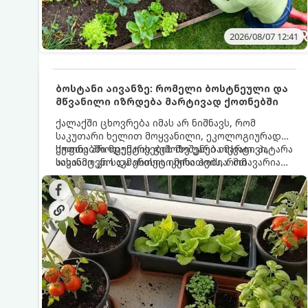
2026/08/07 12:41
ბოსტანი აივანზე: რომელი ბოსტნეული და
მწვანილი იზრდება მარტივად ქოთნებში
ქალაქში ცხოვრება იმას არ ნიშნავს, რომ
საკუთარი ხელით მოყვანილი, ეკოლოგიურად
სუფთა პროდუქტის გემოზე უარი თქვათ. პატარა
ქოთნებში მცენარეების მოშენება მარტივი,
აივანიც კი საკმარისია იმისათვის, რომ
სასიამოვნო და ესთეტიკური ჰობია. მთავარია
მოიწყოთ მინი-ბოსტანი, საიდანაც
იცოდეთ, რომელი კულტურები ეგუებიან
ყოველდღიურად ახალ, არომატულ მწვანილსა
ქოთნის პირობებს ყველაზე კარგად და როგორ
და ბოსტნეულს მოკრეფთ.
მოუაროთ მათ სწორად.