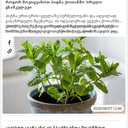
როგორ მოვიყვანოთ პიტნა ქოთანში: სრული
გზამკვლევი
პიტნა ერთ-ერთი ყველაზე სურნელოვანი და ადვილად
გასაზრდელი მცენარეა. ის იდეალურად ეგუება ქოთანში
ცხოვრებას, მეტიც, გამოცდილი მებაღეები გვირჩევენ,
ქოთნის პიტნა მთელი წლის განმავლობაში გაგახარებთ
რომ პიტნა მხოლოდ ქოთანში მოვიყვანოთ, რადგან ღია
ნორჩი, არომატული ფოთლებით ჩაის, ლიმონათისა თუ
გრუნტში (ბაღში) დარგვისას ის ფესვებით ძალიან
კერძებისთვის.
სწრაფად ვრცელდება და სხვა მცენარეებს ავიწროებს.
2026/08/07 12:46
აგვისტო აგარაკზე: ეს 5 საქმე უნდა მოასწროთ