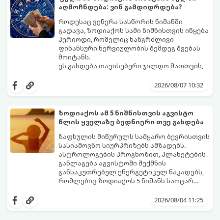
აღმოჩნდება: ვინ გამდიდრდება?
როდესაც ვენერა სასწორის ნიშანში
გადავა, ზოდიაქოს სამი ნიშნისთვის იწყება
პერიოდი, რომელიც ხანგრძლივი
ფინანსური ნერვიულობის შემდეგ შვებას
მოიტანს.
ეს გახდება თავისებური ჯილდო მათთვის,
ვინც დიდხანს შრომობდა, მოთმინებას
იჩენდა და სირთულეების მიუხედავად წინ
2026/08/07 10:32
სვლას განაგრძობდა. ბევრი მიეჩვია
სტაბილურობისთვის ბრძოლას,
სურვილების გადადებასა და ხარჯების
ზოდიაქოს ამ 5 ნიშნისთვის აგვისტო
მკაცრ კონტროლს. თუმცა, ახლა სიტუაცია
პრობლემები, რომლებიც უსასრულო
წლის ყველაზე ბედნიერი თვე გახდება
თანდათან შეიცვლება.
გეგონათ, უკან დაიხევს, ამასთან ერთად კი
გაჩნდება მეტი ნდობა მომავლის მიმართ.
ზაფხულის მიწურულს სამყარო ბევრისთვის
რთული პერიოდის შემდეგ ეს ნიშნები
სასიამოვნო სიურპრიზებს ამზადებს.
შეძლებენ ამოისუნთქონ და დაინახონ
ასტროლოგების პროგნოზით, პლანეტების
ახალი შესაძლებლობები.
განლაგება აგვისტოში შექმნის
განსაკუთრებულ ენერგეტიკულ ნაკადებს,
რომლებიც ზოდიაქოს 5 ნიშანს საოცარ
იღბალს, ჰარმონიასა და წარმატებას
მათთვის აგვისტო გარდამტეხი და წლის
მოუტანს.
ყველაზე ბედნიერი თვე აღმოჩნდება.
2026/08/04 11:25
გაიგეთ, მოხვდით თუ არა ამ იღბლიანთა
შორის: