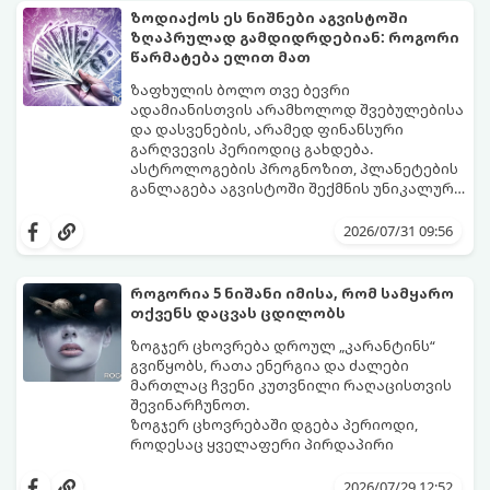
ზოდიაქოს ეს ნიშნები აგვისტოში
ზღაპრულად გამდიდრდებიან: როგორი
წარმატება ელით მათ
ზაფხულის ბოლო თვე ბევრი
ადამიანისთვის არამხოლოდ შვებულებისა
და დასვენების, არამედ ფინანსური
გარღვევის პერიოდიც გახდება.
ასტროლოგების პროგნოზით, პლანეტების
განლაგება აგვისტოში შექმნის უნიკალურ
ენერგეტიკულ ნაკადებს, რომლებიც
გაიგეთ, მოხვდით თუ არა იმ იღბლიანთა
ზოდიაქოს 4 ნიშანს ფინანსური წარმატების
შორის, ვისაც აგვისტოში ფინანსური
2026/07/31 09:56
მიღწევასა და შემოსავლების
იღბალი გაუღიმებს:
საგრძნობლად გაზრდაში დაეხმარება.
როგორია 5 ნიშანი იმისა, რომ სამყარო
თქვენს დაცვას ცდილობს
ზოგჯერ ცხოვრება დროულ „კარანტინს“
გვიწყობს, რათა ენერგია და ძალები
მართლაც ჩვენი კუთვნილი რაღაცისთვის
შევინარჩუნოთ.
ზოგჯერ ცხოვრებაში დგება პერიოდი,
როდესაც ყველაფერი პირდაპირი
მნიშვნელობით ხელიდან გვეცლება:
იშლება მნიშვნელოვანი გარიგებები,
2026/07/29 12:52