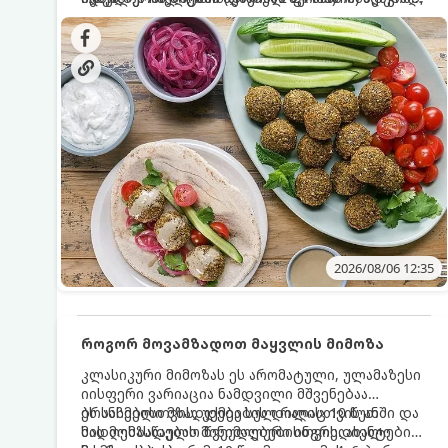
სალათებთან ერთად ან ტახინის (სესამის)
იდეალურად შეინარჩუნოს და არ დაიშალოს.
დრო: 10–15 წუთი ულუფა: 20–24 ცალი ბურთულა
სოუსთან მირთმევისთვის.
(4–6 პორცია)
2026/08/06 12:35
როგორ მოვამზადოთ მაყვლის მიმოზა
კლასიკური მიმოზას ეს არომატული, ულამაზესი
იისფერი ვარიაცია ნამდვილი მშვენებაა
ბრანჩებისთვის, უქმეების დილისთვის ან
ეს სასმელი მზადდება სულ რაღაც 10 წუთში და
სადღესასწაულო წვეულებებისთვის. ახალი
მის მომზადებას მინიმალური ინგრედიენტები