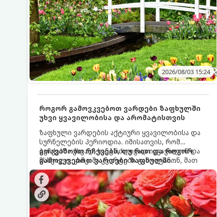
2026/08/03 15:24
როგორ გამოვკვებოთ ვარდები ზაფხულში
უხვი ყვავილობისა და არომატისთვის
ზაფხული ვარდების აქტიური ყვავილობისა და
სურნელების პერიოდია. იმისათვის, რომ
ბუჩქებმა უხვად, ხანგრძლივად იყვავილონ და
გთავაზობთ რჩევებს, თუ რით და როგორ
მსხვილი, კაშკაშა კვირტები გამოიტანონ, მათ
გამოვკვებოთ ვარდები ზაფხულში
რეგულარული და სწორი გამოკვება
საუკეთესო შედეგის მისაღწევად:
სჭირდებათ. ზაფხულის პერიოდში მცენარის
მოთხოვნილებები იცვლება, ამიტომ
მნიშვნელოვანია ვიცოდეთ, რომელი სასუქები
გამოიყენება ამ დროს.