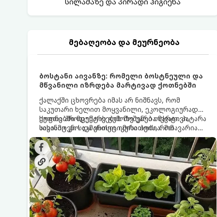
სილამაზე და პირადი ჰიგიენა
მებაღეობა და მეურნეობა
ბოსტანი აივანზე: რომელი ბოსტნეული და
მწვანილი იზრდება მარტივად ქოთნებში
ქალაქში ცხოვრება იმას არ ნიშნავს, რომ
საკუთარი ხელით მოყვანილი, ეკოლოგიურად
სუფთა პროდუქტის გემოზე უარი თქვათ. პატარა
ქოთნებში მცენარეების მოშენება მარტივი,
აივანიც კი საკმარისია იმისათვის, რომ
სასიამოვნო და ესთეტიკური ჰობია. მთავარია
მოიწყოთ მინი-ბოსტანი, საიდანაც
იცოდეთ, რომელი კულტურები ეგუებიან
ყოველდღიურად ახალ, არომატულ მწვანილსა
ქოთნის პირობებს ყველაზე კარგად და როგორ
და ბოსტნეულს მოკრეფთ.
მოუაროთ მათ სწორად.