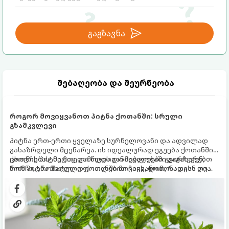
გაგზავნა
მებაღეობა და მეურნეობა
როგორ მოვიყვანოთ პიტნა ქოთანში: სრული
გზამკვლევი
პიტნა ერთ-ერთი ყველაზე სურნელოვანი და ადვილად
გასაზრდელი მცენარეა. ის იდეალურად ეგუება ქოთანში
ცხოვრებას, მეტიც, გამოცდილი მებაღეები გვირჩევენ,
ქოთნის პიტნა მთელი წლის განმავლობაში გაგახარებთ
რომ პიტნა მხოლოდ ქოთანში მოვიყვანოთ, რადგან ღია
ნორჩი, არომატული ფოთლებით ჩაის, ლიმონათისა თუ
გრუნტში (ბაღში) დარგვისას ის ფესვებით ძალიან
კერძებისთვის.
სწრაფად ვრცელდება და სხვა მცენარეებს ავიწროებს.