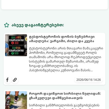
ასევე დაგაინტერესებთ:
ტესტოსტერონის დონის ბუნებრივი
ამაღლება: ვარჯიში, ძილი და კვება
ტესტოსტერონი არის მთავარი მამაკაცური
ჰორმონი, რომელიც გადამწყვეტ როლს
თამაშობს არა მხოლოდ რეპროდუქციული
სისტემის გამართულ მუშაობაში, არამედ
ზოგად ჯანმრთელობაშიც. ის
პასუხისმგებელია კუნთოვანი მასის
ზრდაზე, ძვლების სიმტკიცეზე, ენერგიის
30 წლის ასაკის შემდეგ მამაკაცის
დონეზე, გუნება-განწყობაზე,
ორგანიზმში ტესტოსტერონის დონე
2026/06/16 14:26
მეტაბოლიზმსა და ლიბიდოზე (სექსუალურ
ბუნებრივად, ყოველწლიურად
ლტოლვაზე).
დაახლოებით 1%-ით იკლებს. თუმცა,
თანამედროვე სტრესული ცხოვრების წესი,
როგორ დავიწყოთ სირბილი ნულიდან:
არასწორი კვება და უმოძრაობა ამ პროცესს
გზამკვლევი დამწყებთათვის
კატასტროფულად აჩქარებს. დაბალი
სინთეტიკური ჰორმონალური თერაპიის
ტესტოსტერონი იწვევს მუდმივ
დაწყებამდე, რომელსაც ხშირად
სირბილი ჯანმრთელობის გაუმჯობესების