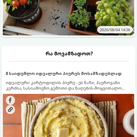
2026/08/04 14:36
რა მოვამზადოთ?
8 საიდუმლო იდეალური პიურეს მოსამზადებლად
იდეალური კარტოფილის პიურე - ეს ნაზი, ჰაეროვანი
კერძია, სასიამოვნო გემოთი და ნაღების-მოყვითალო
ფერით. მისი მომზადება ძალიან მარტივია, მაგრამ
არსებობს რამდენიმე საიდუმლო, რომლებიც უნდა
იცოდეთ, რომ პიურე იდეალურად გემრიელი გამოვიდეს.