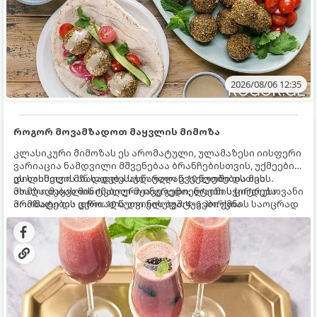
2026/08/06 12:35
როგორ მოვამზადოთ მაყვლის მიმოზა
კლასიკური მიმოზას ეს არომატული, ულამაზესი იისფერი
ვარიაცია ნამდვილი მშვენებაა ბრანჩებისთვის, უქმეების
დილისთვის ან სადღესასწაულო წვეულებებისთვის.
ეს სასმელი მზადდება სულ რაღაც 10 წუთში და მის
ახალი მაყვლის ტკბილ-მჟავე გემო, ლაიმის ციტრუსოვანი
მომზადებას მინიმალური ინგრედიენტები სჭირდება.
არომატი და ცქრიალა ღვინის ბუშტუკები ქმნის საოცრად
მომზადების დრო: 10 წუთი ულუფა: 4–6 პორცია
დახვეწილ და მაგრილებელ კოქტეილს.