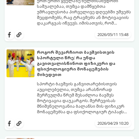
დაღლილობას, დეპრესიას, კუნთების
სერიოზული გვერდითი ეფექტები აქვს,
ერთ-ერთი ყველაზე ხელმისაწვდომი
განლევასა და ცხიმის დაგროვებას მუცლის
უმჯობესია ორგანიზმს ტესტოსტერონის
საშუალებაა, თუმცა დამწყებთა
არეში.
გამომუშავებაში ბუნებრივი, მეცნიერულად
უმრავლესობა პირველივე დღეებში უშვებს
დადასტურებული გზებით დაეხმაროთ.
შეცდომებს, რაც ტრავმებს ან მოტივაციის
წარმოგიდგენთ ტესტოსტერონის
დაკარგვას იწვევს. იმისათვის, რომ
ბუნებრივად ამაღლების 3 მთავარ
სირბილი თქვენი ცხოვრების სასიამოვნო
საყრდენს:
ნაწილად იქცეს, მიჰყევით ამ ინსტრუქციას:
2026/05/11 15:48
როგორ შევარჩიოთ ბავშვისთვის
სპორტული წრე: რა უნდა
გავითვალისწინოთ ფიზიკური და
ფსიქოლოგიური მონაცემების
მიხედვით
სპორტი ბავშვის განვითარებისთვის
აუცილებელია, თუმცა არასწორად
შერჩეულმა წრემ შესაძლოა ბავშვს
მოტივაცია დაუკარგოს. შერჩევისას
მნიშვნელოვანია ბალანსი მის ფიზიკურ
მონაცემებსა და ფსიქოლოგიურ ტიპაჟს
შორის.
2026/04/29 10:20