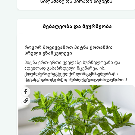
სილამაზე და პირადი ჰიგიენა
მებაღეობა და მეურნეობა
როგორ მოვიყვანოთ პიტნა ქოთანში:
სრული გზამკვლევი
პიტნა ერთ-ერთი ყველაზე სურნელოვანი და
ადვილად გასაზრდელი მცენარეა. ის
იდეალურად ეგუება ქოთანში ცხოვრებას,
ქოთნის პიტნა მთელი წლის განმავლობაში
მეტიც, გამოცდილი მებაღეები გვირჩევენ, რომ
გაგახარებთ ნორჩი, არომატული ფოთლებით
პიტნა მხოლოდ ქოთანში მოვიყვანოთ, რადგან
ჩაის, ლიმონათისა თუ კერძებისთვის.
ღია გრუნტში (ბაღში) დარგვისას ის ფესვებით
ძალიან სწრაფად ვრცელდება და სხვა
მცენარეებს ავიწროებს.