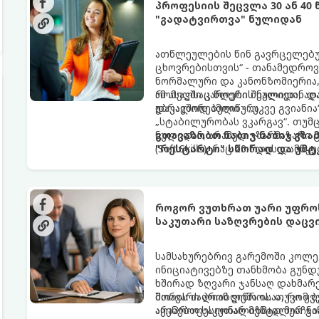
პროფესიის შეცვლა 30 ან 40
"გადატვირთვა" ნულიდან
ათწლეულების წინ გავრცელებუ
ცხოვრებისთვის“ - თანამედროვ
ნორმალური და კანონზომიერია, 
რომელსაც წლები შეალიეთ, აღა
ამ ასაკში კარიერის ნულიდან დ
უბრალოდ ამოიწურა.
დაკავშირებული - „უკვე გვიანია
„სტაბილურობას ვკარგავ“. თუმც
ნულიდან, არამედ უზარმაზარი
გთავაზობთ ნაბიჯ-ნაბიჯ გზ
(Soft Skills), რაც 20 წლის დამ
"რესტარტი" სწორად და უმტ
როგორ ვუთხრათ უარი უფროს
საკუთარი საზღვრების დაცვ
სამსახურებრივ გარემოში კოლე
ინიციატივებზე თანხმობა გუნდუ
ხშირად ზღვარი ჯანსაღ დახმარე
შორის ძალიან ვიწროა. თუკი ყვ
მთავარი პრობლემა ისაა, რომ ბ
აყენებთ საკუთარ მენტალურ ჯა
არაპროფესიონალიზმად მიაჩნია