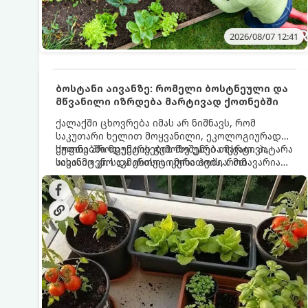
2026/08/07 12:41
ბოსტანი აივანზე: რომელი ბოსტნეული და
მწვანილი იზრდება მარტივად ქოთნებში
ქალაქში ცხოვრება იმას არ ნიშნავს, რომ
საკუთარი ხელით მოყვანილი, ეკოლოგიურად
სუფთა პროდუქტის გემოზე უარი თქვათ. პატარა
ქოთნებში მცენარეების მოშენება მარტივი,
აივანიც კი საკმარისია იმისათვის, რომ
სასიამოვნო და ესთეტიკური ჰობია. მთავარია
მოიწყოთ მინი-ბოსტანი, საიდანაც
იცოდეთ, რომელი კულტურები ეგუებიან
ყოველდღიურად ახალ, არომატულ მწვანილსა
ქოთნის პირობებს ყველაზე კარგად და როგორ
და ბოსტნეულს მოკრეფთ.
მოუაროთ მათ სწორად.