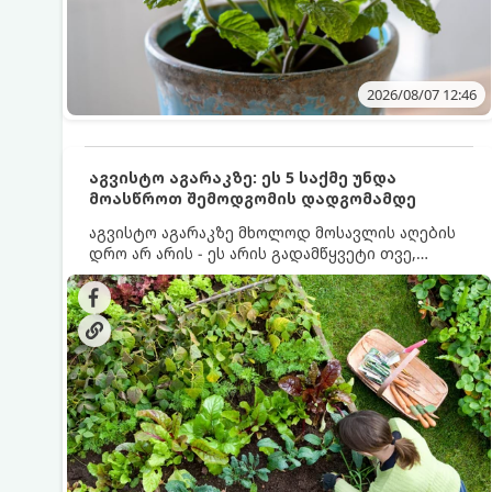
2026/08/07 12:46
აგვისტო აგარაკზე: ეს 5 საქმე უნდა
მოასწროთ შემოდგომის დადგომამდე
აგვისტო აგარაკზე მხოლოდ მოსავლის აღების
დრო არ არის - ეს არის გადამწყვეტი თვე,
როდესაც საფუძველი ეყრება მომავალი წლის
მოსავალს და ბაღი მზადდება შემოდგომა-
ზამთრის სეზონისთვის. იმისათვის, რომ
ნიადაგმა ენერგია აღიდგინოს, ხოლო
მცენარეებმა ზამთარს გაუძლონ, აგვისტოს
ბოლომდე 5 მნიშვნელოვანი საქმის გაკეთება
უნდა მოასწროთ: