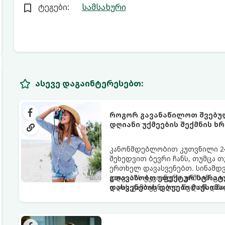
ტეგები:
სამსახური
ასევე დაგაინტერესებთ:
როგორ გავანაწილოთ შვებულ
დღიანი უქმეების შექმნის ხრ
კანონმდებლობით კუთვნილი 24
შეხედვით ბევრი ჩანს, თუმცა 
ერთხელ დავასვენებთ. სინამდ
დღეების ჭკვიანური კომბინაც
გთავაზობთ ეფექტურ სტრატე
დღის გამოყენებით წელიწადში 
დასვენების დღეები მაქსიმ
უქმეები (Mini-Vacations).