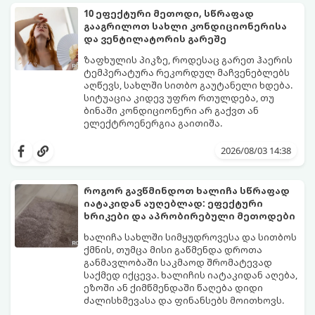
10 ეფექტური მეთოდი, სწრაფად
გააგრილოთ სახლი კონდიციონერისა
და ვენტილატორის გარეშე
ზაფხულის პიკზე, როდესაც გარეთ ჰაერის
ტემპერატურა რეკორდულ მაჩვენებლებს
აღწევს, სახლში სითბო გაუტანელი ხდება.
სიტუაცია კიდევ უფრო რთულდება, თუ
ბინაში კონდიციონერი არ გაქვთ ან
ელექტროენერგია გაითიშა.
საბედნიეროდ, არსებობს ფიზიკის მარტივი
კანონები და გამოცდილი ყოფითი ხრიკები,
2026/08/03 14:38
რომლებიც დაგეხმარებათ, საგრძნობლად
დაწიოთ ტემპერატურა სახლში და შექმნათ
სასიამოვნო სიგრილე სპეციალური
როგორ გავწმინდოთ ხალიჩა სწრაფად
ტექნიკის გარეშეც.
იატაკიდან აუღებლად: ეფექტური
გთავაზობთ 10 საუკეთესო და
ხრიკები და აპრობირებული მეთოდები
ხელმისაწვდომ მეთოდს:
ხალიჩა სახლში სიმყუდროვესა და სითბოს
ქმნის, თუმცა მისი გაწმენდა დროთა
განმავლობაში საკმაოდ შრომატევად
საქმედ იქცევა. ხალიჩის იატაკიდან აღება,
ეზოში ან ქიმწმენდაში წაღება დიდი
ძალისხმევასა და ფინანსებს მოითხოვს.
სინამდვილეში, არსებობს რამდენიმე