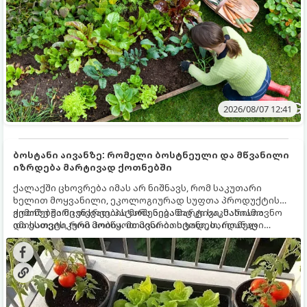
2026/08/07 12:41
ბოსტანი აივანზე: რომელი ბოსტნეული და მწვანილი
იზრდება მარტივად ქოთნებში
ქალაქში ცხოვრება იმას არ ნიშნავს, რომ საკუთარი
ხელით მოყვანილი, ეკოლოგიურად სუფთა პროდუქტის
გემოზე უარი თქვათ. პატარა აივანიც კი საკმარისია
ქოთნებში მცენარეების მოშენება მარტივი, სასიამოვნო
იმისათვის, რომ მოიწყოთ მინი-ბოსტანი, საიდანაც
და ესთეტიკური ჰობია. მთავარია იცოდეთ, რომელი
ყოველდღიურად ახალ, არომატულ მწვანილსა და
კულტურები ეგუებიან ქოთნის პირობებს ყველაზე კარგად
ბოსტნეულს მოკრეფთ.
და როგორ მოუაროთ მათ სწორად.