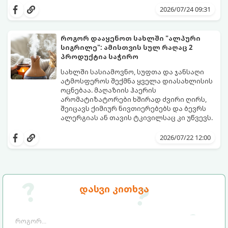
ეფექტური, ბიუჯეტური და აპრობირებული
2026/07/24 09:31
მეთოდი, რომელთა დახმარებითაც
შეძლებთ ხალიჩის ადგილზევე გაწმენდას,
ლაქების ამოყვანასა და პირვანდელი
როგორ დააყენოთ სახლში "ალპური
სიახლის დაბრუნებას.
სიგრილე": ამისთვის სულ რაღაც 2
პროდუქტია საჭირო
სახლში სასიამოვნო, სუფთა და ჯანსაღი
ატმოსფეროს შექმნა ყველა დიასახლისის
ოცნებაა. მაღაზიის ჰაერის
არომატიზატორები ხშირად ძვირი ღირს,
შეიცავს ქიმიურ ნივთიერებებს და ბევრს
ალერგიას ან თავის ტკივილსაც კი უწვევს.
სინამდვილეში, ნამდვილი „ალპური
სიგრილისა“ და სიახლის ეფექტის მიღწევა
2026/07/22 12:00
სრულიად ბუნებრივი, უსაფრთხო და
ბიუჯეტური გზით არის შესაძლებელი.
ამისათვის სულ რაღაც 2 უბრალო
ინგრედიენტი დაგჭირდებათ, რომლებიც
სავარაუდოდ უკვე გაქვთ სამზარეულოში!
დასვი კითხვა