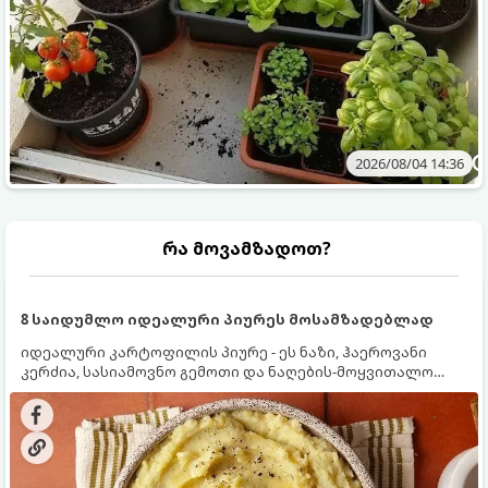
2026/08/04 14:36
რა მოვამზადოთ?
8 საიდუმლო იდეალური პიურეს მოსამზადებლად
იდეალური კარტოფილის პიურე - ეს ნაზი, ჰაეროვანი
კერძია, სასიამოვნო გემოთი და ნაღების-მოყვითალო
ფერით. მისი მომზადება ძალიან მარტივია, მაგრამ
არსებობს რამდენიმე საიდუმლო, რომლებიც უნდა
იცოდეთ, რომ პიურე იდეალურად გემრიელი გამოვიდეს.