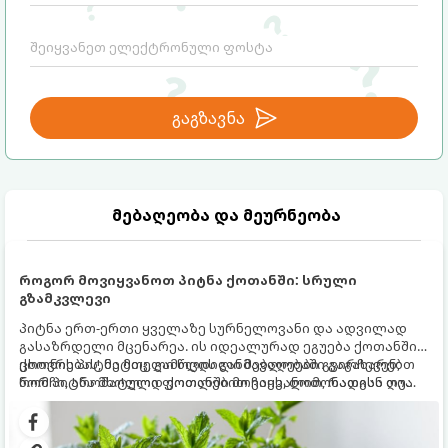
გაგზავნა
მებაღეობა და მეურნეობა
როგორ მოვიყვანოთ პიტნა ქოთანში: სრული
გზამკვლევი
პიტნა ერთ-ერთი ყველაზე სურნელოვანი და ადვილად
გასაზრდელი მცენარეა. ის იდეალურად ეგუება ქოთანში
ცხოვრებას, მეტიც, გამოცდილი მებაღეები გვირჩევენ,
ქოთნის პიტნა მთელი წლის განმავლობაში გაგახარებთ
რომ პიტნა მხოლოდ ქოთანში მოვიყვანოთ, რადგან ღია
ნორჩი, არომატული ფოთლებით ჩაის, ლიმონათისა თუ
გრუნტში (ბაღში) დარგვისას ის ფესვებით ძალიან
კერძებისთვის.
სწრაფად ვრცელდება და სხვა მცენარეებს ავიწროებს.