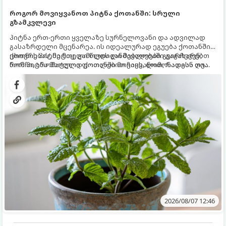
როგორ მოვიყვანოთ პიტნა ქოთანში: სრული
გზამკვლევი
პიტნა ერთ-ერთი ყველაზე სურნელოვანი და ადვილად
გასაზრდელი მცენარეა. ის იდეალურად ეგუება ქოთანში
ცხოვრებას, მეტიც, გამოცდილი მებაღეები გვირჩევენ,
ქოთნის პიტნა მთელი წლის განმავლობაში გაგახარებთ
რომ პიტნა მხოლოდ ქოთანში მოვიყვანოთ, რადგან ღია
ნორჩი, არომატული ფოთლებით ჩაის, ლიმონათისა თუ
გრუნტში (ბაღში) დარგვისას ის ფესვებით ძალიან
კერძებისთვის.
სწრაფად ვრცელდება და სხვა მცენარეებს ავიწროებს.
2026/08/07 12:46