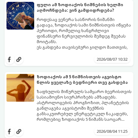
ფული ამ ზოდიაქოს ნიშნების ხელში
აღმოჩნდება: ვინ გამდიდრდება?
როდესაც ვენერა სასწორის ნიშანში
გადავა, ზოდიაქოს სამი ნიშნისთვის იწყება
პერიოდი, რომელიც ხანგრძლივი
ფინანსური ნერვიულობის შემდეგ შვებას
მოიტანს.
ეს გახდება თავისებური ჯილდო მათთვის,
ვინც დიდხანს შრომობდა, მოთმინებას
იჩენდა და სირთულეების მიუხედავად წინ
2026/08/07 10:32
სვლას განაგრძობდა. ბევრი მიეჩვია
სტაბილურობისთვის ბრძოლას,
სურვილების გადადებასა და ხარჯების
ზოდიაქოს ამ 5 ნიშნისთვის აგვისტო
მკაცრ კონტროლს. თუმცა, ახლა სიტუაცია
პრობლემები, რომლებიც უსასრულო
წლის ყველაზე ბედნიერი თვე გახდება
თანდათან შეიცვლება.
გეგონათ, უკან დაიხევს, ამასთან ერთად კი
გაჩნდება მეტი ნდობა მომავლის მიმართ.
ზაფხულის მიწურულს სამყარო ბევრისთვის
რთული პერიოდის შემდეგ ეს ნიშნები
სასიამოვნო სიურპრიზებს ამზადებს.
შეძლებენ ამოისუნთქონ და დაინახონ
ასტროლოგების პროგნოზით, პლანეტების
ახალი შესაძლებლობები.
განლაგება აგვისტოში შექმნის
განსაკუთრებულ ენერგეტიკულ ნაკადებს,
რომლებიც ზოდიაქოს 5 ნიშანს საოცარ
იღბალს, ჰარმონიასა და წარმატებას
მათთვის აგვისტო გარდამტეხი და წლის
მოუტანს.
ყველაზე ბედნიერი თვე აღმოჩნდება.
2026/08/04 11:25
გაიგეთ, მოხვდით თუ არა ამ იღბლიანთა