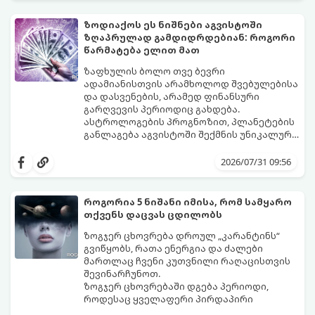
შორის:
ზოდიაქოს ეს ნიშნები აგვისტოში
ზღაპრულად გამდიდრდებიან: როგორი
წარმატება ელით მათ
ზაფხულის ბოლო თვე ბევრი
ადამიანისთვის არამხოლოდ შვებულებისა
და დასვენების, არამედ ფინანსური
გარღვევის პერიოდიც გახდება.
ასტროლოგების პროგნოზით, პლანეტების
განლაგება აგვისტოში შექმნის უნიკალურ
ენერგეტიკულ ნაკადებს, რომლებიც
გაიგეთ, მოხვდით თუ არა იმ იღბლიანთა
ზოდიაქოს 4 ნიშანს ფინანსური წარმატების
შორის, ვისაც აგვისტოში ფინანსური
2026/07/31 09:56
მიღწევასა და შემოსავლების
იღბალი გაუღიმებს:
საგრძნობლად გაზრდაში დაეხმარება.
როგორია 5 ნიშანი იმისა, რომ სამყარო
თქვენს დაცვას ცდილობს
ზოგჯერ ცხოვრება დროულ „კარანტინს“
გვიწყობს, რათა ენერგია და ძალები
მართლაც ჩვენი კუთვნილი რაღაცისთვის
შევინარჩუნოთ.
ზოგჯერ ცხოვრებაში დგება პერიოდი,
როდესაც ყველაფერი პირდაპირი
მნიშვნელობით ხელიდან გვეცლება: