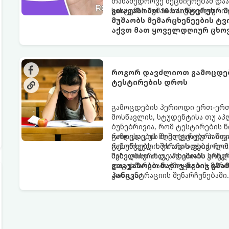
თანამედროვე მეცნიერებამ დაა
სისტემის მუშაობის უნიკალური 
გთავაზობთ 10 საინტერესო მ
მუშაობს მემარცხენეების ტვ
აქვთ მათ ყოველდღიურ ცხოვ
როგორ დავძლიოთ გამოცდები
ტესტირების დროს
გამოცდების პერიოდი ერთ-ერთ
მოსწავლის, სტუდენტისა თუ ა
ბუნებრივია, რომ ტესტირების 
როდესაც ეს მღელვარება პანიკა
გამოცდების შიში (ტესტური შ
რესურსებს. ხშირად ხდება, რო
გამოწვეული. ეს არის ფსიქოლო
შესვლისთანავე ადამიანს სრული
საბედნიეროდ, არსებობს კონკ
დაგეხმარებათ ემოციების მართ
გთავაზობთ ნაბიჯ-ნაბიჯ გზ
კონცენტრაციის შენარჩუნებაში.
პანიკა: