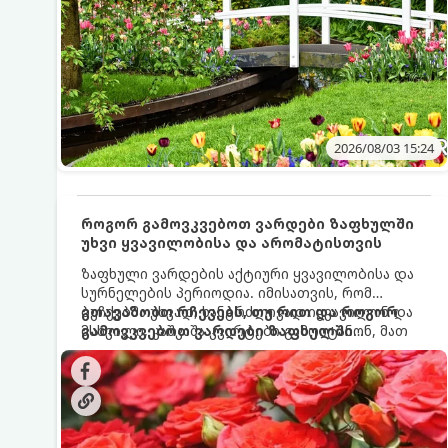
2026/08/03 15:24
როგორ გამოვკვებოთ ვარდები ზაფხულში
უხვი ყვავილობისა და არომატისთვის
ზაფხული ვარდების აქტიური ყვავილობისა და
სურნელების პერიოდია. იმისათვის, რომ
ბუჩქებმა უხვად, ხანგრძლივად იყვავილონ და
გთავაზობთ რჩევებს, თუ რით და როგორ
მსხვილი, კაშკაშა კვირტები გამოიტანონ, მათ
გამოვკვებოთ ვარდები ზაფხულში
რეგულარული და სწორი გამოკვება
საუკეთესო შედეგის მისაღწევად:
სჭირდებათ. ზაფხულის პერიოდში მცენარის
მოთხოვნილებები იცვლება, ამიტომ
მნიშვნელოვანია ვიცოდეთ, რომელი სასუქები
გამოიყენება ამ დროს.