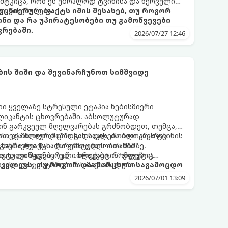
მტკიცა, რომ ეს უბრალოდ ტვინისა და ნერვული
თავისებურებაა.
ეცნიერულ ფაქტს იმის შესახებ, თუ როგორ
ინი და რა უპირატესობები თუ გამოწვევები
რებაში.
2026/07/27 12:46
ს შიში და შევინარჩუნოთ სიმშვიდე
ი ყველაზე სტრესული ეტაპია ნებისმიერი
პლიკანტის ცხოვრებაში. აბსოლუტურად
წინ გარკვეულ მღელვარებას გრძნობდეთ, თუმცა,
სა და ძლიერ შიშში გადადის, ის ბლოკავს ტვინის
ფოთვა) მხოლოდ ცოდნის ნაკლებობით არ არის
მ ნასწავლი მასალა გამოცდის ოთახში
გიური რეაქცია წარუმატებლობის შიშზე.
ად ავიწყდება (ე.წ. „ბლექაუტის“ ეფექტი).
რეტული მეცნიერული ხრიკები, რომლებიც
ვასა და ტესტირებისას მაქსიმალური
ამკვლევს, თუ როგორ დაამარცხოთ საგამოცდო
2026/07/01 13:09