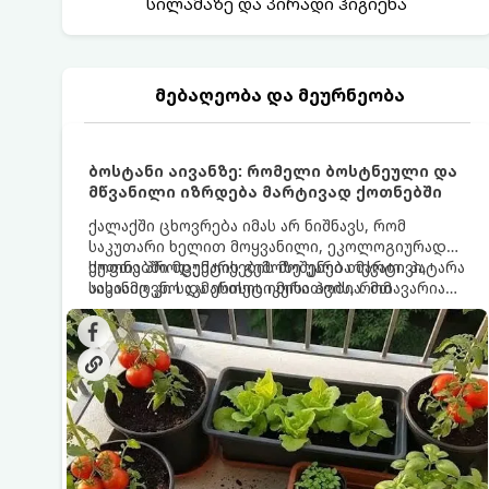
სილამაზე და პირადი ჰიგიენა
მებაღეობა და მეურნეობა
ბოსტანი აივანზე: რომელი ბოსტნეული და
მწვანილი იზრდება მარტივად ქოთნებში
ქალაქში ცხოვრება იმას არ ნიშნავს, რომ
საკუთარი ხელით მოყვანილი, ეკოლოგიურად
სუფთა პროდუქტის გემოზე უარი თქვათ. პატარა
ქოთნებში მცენარეების მოშენება მარტივი,
აივანიც კი საკმარისია იმისათვის, რომ
სასიამოვნო და ესთეტიკური ჰობია. მთავარია
მოიწყოთ მინი-ბოსტანი, საიდანაც
იცოდეთ, რომელი კულტურები ეგუებიან
ყოველდღიურად ახალ, არომატულ მწვანილსა
ქოთნის პირობებს ყველაზე კარგად და როგორ
და ბოსტნეულს მოკრეფთ.
მოუაროთ მათ სწორად.