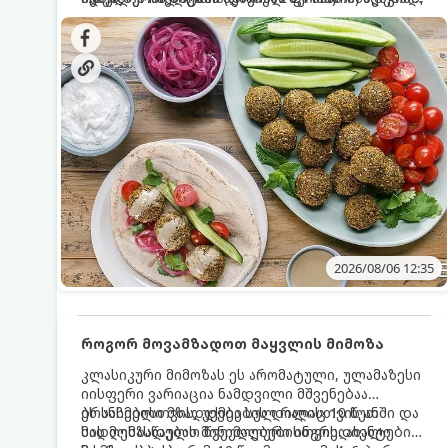
სალათებთან ერთად ან ტახინის (სესამის)
იდეალურად შეინარჩუნოს და არ დაიშალოს.
დრო: 10–15 წუთი ულუფა: 20–24 ცალი ბურთულა
სოუსთან მირთმევისთვის.
(4–6 პორცია)
2026/08/06 12:35
როგორ მოვამზადოთ მაყვლის მიმოზა
კლასიკური მიმოზას ეს არომატული, ულამაზესი
იისფერი ვარიაცია ნამდვილი მშვენებაა
ბრანჩებისთვის, უქმეების დილისთვის ან
ეს სასმელი მზადდება სულ რაღაც 10 წუთში და
სადღესასწაულო წვეულებებისთვის. ახალი
მის მომზადებას მინიმალური ინგრედიენტები