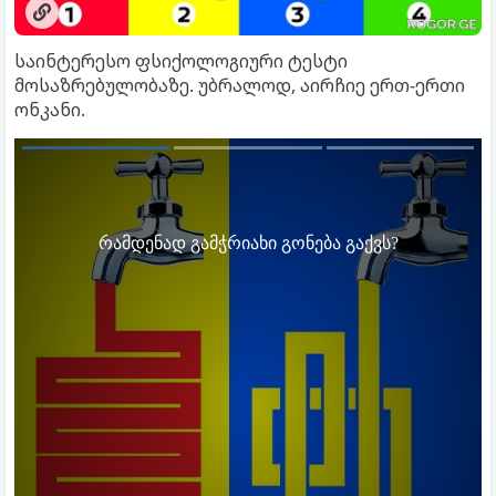
საინტერესო ფსიქოლოგიური ტესტი
მოსაზრებულობაზე. უბრალოდ, აირჩიე ერთ-ერთი
ონკანი.