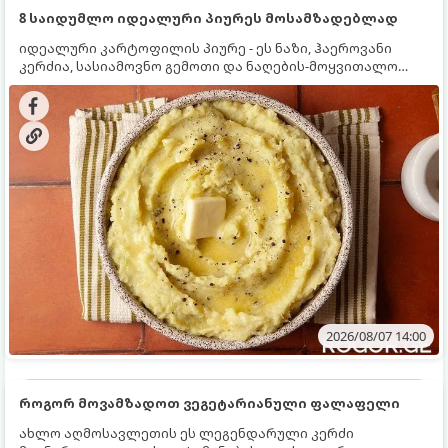
8 საიდუმლო იდეალური პიურეს მოსამზადებლად
იდეალური კარტოფილის პიურე - ეს ნაზი, ჰაეროვანი
კერძია, სასიამოვნო გემოთი და ნაღების-მოყვითალო
ფერით. მისი მომზადება ძალიან მარტივია, მაგრამ
არსებობს რამდენიმე საიდუმლო, რომლებიც უნდა
იცოდეთ, რომ პიურე იდეალურად გემრიელი გამოვიდეს.
2026/08/07 14:00
როგორ მოვამზადოთ ვეგეტარიანული ფალაფელი
ახლო აღმოსავლეთის ეს ლეგენდარული კერძი