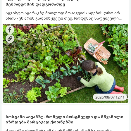
შემოდგომის დადგომამდე
აგვისტო აგარაკზე მხოლოდ მოსავლის აღების დრო არ
არის - ეს არის გადამწყვეტი თვე, როდესაც საფუძველი
ეყრება მომავალი წლის მოსავალს და ბაღი მზადდება
შემოდგომა-ზამთრის სეზონისთვის. იმისათვის, რომ
ნიადაგმა ენერგია აღიდგინოს, ხოლო მცენარეებმა
ზამთარს გაუძლონ, აგვისტოს ბოლომდე 5
მნიშვნელოვანი საქმის გაკეთება უნდა მოასწროთ:
2026/08/07 12:41
ბოსტანი აივანზე: რომელი ბოსტნეული და მწვანილი
იზრდება მარტივად ქოთნებში
ქალაქში ცხოვრება იმას არ ნიშნავს, რომ საკუთარი