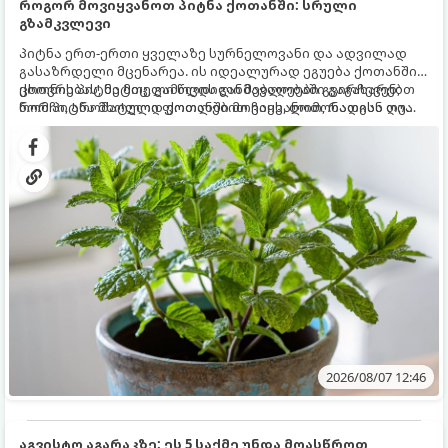
როგორ მოვიყვანოთ პიტნა ქოთანში: სრული
გზამკვლევი
პიტნა ერთ-ერთი ყველაზე სურნელოვანი და ადვილად
გასაზრდელი მცენარეა. ის იდეალურად ეგუება ქოთანში
ცხოვრებას, მეტიც, გამოცდილი მებაღეები გვირჩევენ,
ქოთნის პიტნა მთელი წლის განმავლობაში გაგახარებთ
რომ პიტნა მხოლოდ ქოთანში მოვიყვანოთ, რადგან ღია
ნორჩი, არომატული ფოთლებით ჩაის, ლიმონათისა თუ
გრუნტში (ბაღში) დარგვისას ის ფესვებით ძალიან
კერძებისთვის.
სწრაფად ვრცელდება და სხვა მცენარეებს ავიწროებს.
2026/08/07 12:46
აგვისტო აგარაკზე: ეს 5 საქმე უნდა მოასწროთ