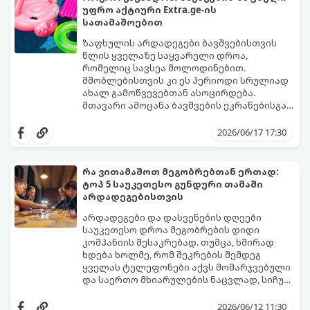
უფრო აქტიური Extra.ge-ის
სათამაშოებით
ზაფხულის არდადეგები ბავშვებისთვის
წლის ყველაზე საყვარელი დროა,
რომელიც სავსეა მოლოდინებით.
მშობლებისთვის კი ეს პერიოდი სრულიად
ახალ გამოწვევებთან ასოცირდება.
მთავარი ამოცანა ბავშვების ეკრანებისგან
მოწყვეტა და მათი ენერგიის სწორად
extra.ge
- ყველაზე დიდი ციფრული
მიმართვაა. მნიშვნელოვანია მათთვის
მარკეტფლეისი საქართველოში,
2026/06/17 17:30
ისეთი გარემოს შექმნა, სადაც დროს
გთავაზობთ პლატფორმას, რომელიც ამ
ხალისიანად და აქტიურად გაატარებენ.
პრობლემის მარტივად გადაჭრაში
ჯანსაღი რუტინა დასვენების დღეებშიც
დაგეხმარებათ. აქ ყველა ასაკისა და
რა ვითამაშოთ მეგობრებთან ერთად:
აუცილებელია.
ინტერესის მქონე ბავშვისთვის მოიძებნება
ტოპ 5 საუკეთესო გუნდური თამაში
იდეალური გასართობი საშუალება.
არდადეგებისთვის
არდადეგები და დასვენების დღეები
საუკეთესო დროა მეგობრების დიდი
კომპანიის შესაკრებად. თუმცა, ხშირად
ხდება ხოლმე, რომ შეკრების შემდეგ
ყველას ტელეფონები აქვს მომარჯვებული
და საერთო მხიარულების ნაცვლად, სიჩუმე
ისადგურებს. ამ სიტუაციიდან თავის
ინტელექტუალური, აზარტული და
დასაღწევად და ნამდვილი, ცოცხალი
იუმორით სავსე აქტივობები მეგობრებს
2026/06/12 11:30