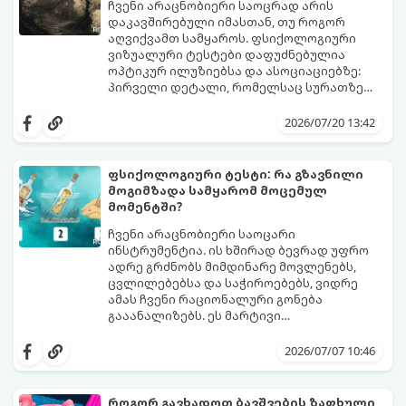
ჩვენი არაცნობიერი საოცრად არის
დაკავშირებული იმასთან, თუ როგორ
აღვიქვამთ სამყაროს. ფსიქოლოგიური
ვიზუალური ტესტები დაფუძნებულია
ოპტიკურ ილუზიებსა და ასოციაციებზე:
პირველი დეტალი, რომელსაც სურათზე
ამჩნევთ, პირდაპირ მიანიშნებს თქვენი
დახედეთ სურათს რამდენიმე წამით. რა
პიროვნების ფარულ მხარეებზე,
დაინახეთ პირველად?
2026/07/20 13:42
აზროვნების ტიპსა და გადაწყვეტილების
მიღების სტილზე.
ფსიქოლოგიური ტესტი: რა გზავნილი
მოგიმზადა სამყარომ მოცემულ
მომენტში?
ჩვენი არაცნობიერი საოცარი
ინსტრუმენტია. ის ხშირად ბევრად უფრო
ადრე გრძნობს მიმდინარე მოვლენებს,
ცვლილებებსა და საჭიროებებს, ვიდრე
ამას ჩვენი რაციონალური გონება
გააანალიზებს. ეს მარტივი
ფსიქოლოგიური ტესტი, რომელიც
დახუჭეთ თვალები, ღრმად ჩაისუნთქეთ,
ასოციაციურ აღქმაზეა დაფუძნებული,
აირჩიეთ სამი წერილიდან ის ერთი,
2026/07/07 10:46
დაგეხმარებათ გაიგოთ, თუ რა მთავარი
რომელიც ყველაზე მეტად გიზიდავთ და
გზავნილი ან რჩევა აქვს სამყაროს
წაიკითხეთ თქვენი პასუხი.
თქვენთვის ცხოვრების ამ ეტაპზე.
როგორ გავხადოთ ბავშვების ზაფხული