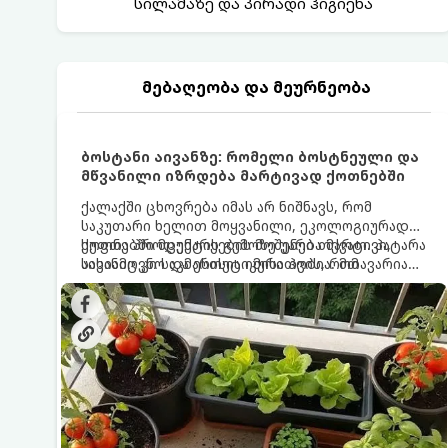
სილამაზე და პირადი ჰიგიენა
მებაღეობა და მეურნეობა
ბოსტანი აივანზე: რომელი ბოსტნეული და
მწვანილი იზრდება მარტივად ქოთნებში
ქალაქში ცხოვრება იმას არ ნიშნავს, რომ
საკუთარი ხელით მოყვანილი, ეკოლოგიურად
სუფთა პროდუქტის გემოზე უარი თქვათ. პატარა
ქოთნებში მცენარეების მოშენება მარტივი,
აივანიც კი საკმარისია იმისათვის, რომ
სასიამოვნო და ესთეტიკური ჰობია. მთავარია
მოიწყოთ მინი-ბოსტანი, საიდანაც
იცოდეთ, რომელი კულტურები ეგუებიან
ყოველდღიურად ახალ, არომატულ მწვანილსა
ქოთნის პირობებს ყველაზე კარგად და როგორ
და ბოსტნეულს მოკრეფთ.
მოუაროთ მათ სწორად.