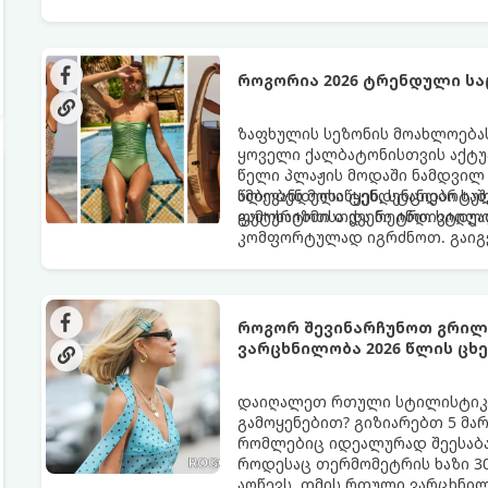
ყველაზე ცხელი ტრენდი ფრჩხი
როგორია 2026 ტრენდული სა
ზაფხულის სეზონის მოახლოებას
ყოველი ქალბატონისთვის აქტუა
წელი პლაჟის მოდაში ნამდვილ 
ამბობენ მოსაწყენ, სტანდარტუ
წლევანდელი ტენდენციები საშ
ფუტურიზმისა და რეტრო სტილი
გამოხატოთ თქვენი ინდივიდუ
კომფორტულად იგრძნოთ. გაიგეთ
წლის ზაფხულის მთავარი ჰიტი:
როგორ შევინარჩუნოთ გრილი
ვარცხნილობა 2026 წლის ც
დაიღალეთ რთული სტილისტიკი
გამოყენებით? გიზიარებთ 5 მა
რომლებიც იდეალურად შეესაბა
როდესაც თერმომეტრის ხაზი 30
აღწევს, თმის რთული ვარცხნილ