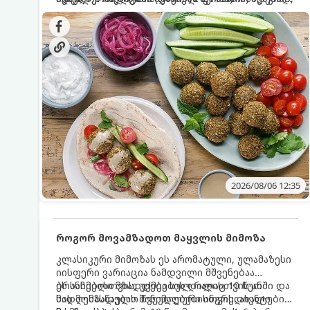
სალათებთან ერთად ან ტახინის (სესამის)
იდეალურად შეინარჩუნოს და არ დაიშალოს.
დრო: 10–15 წუთი ულუფა: 20–24 ცალი ბურთულა
სოუსთან მირთმევისთვის.
(4–6 პორცია)
2026/08/06 12:35
როგორ მოვამზადოთ მაყვლის მიმოზა
კლასიკური მიმოზას ეს არომატული, ულამაზესი
იისფერი ვარიაცია ნამდვილი მშვენებაა
ბრანჩებისთვის, უქმეების დილისთვის ან
ეს სასმელი მზადდება სულ რაღაც 10 წუთში და
სადღესასწაულო წვეულებებისთვის. ახალი
მის მომზადებას მინიმალური ინგრედიენტები