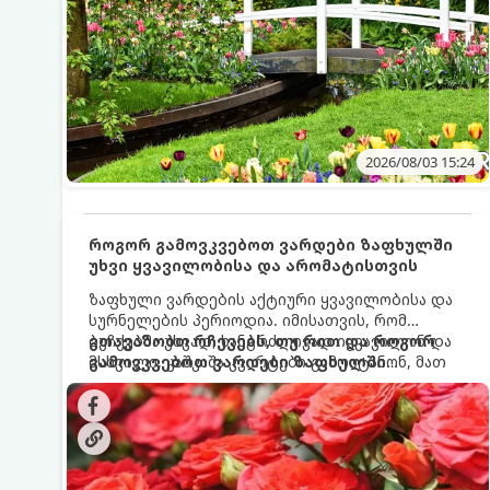
2026/08/03 15:24
როგორ გამოვკვებოთ ვარდები ზაფხულში
უხვი ყვავილობისა და არომატისთვის
ზაფხული ვარდების აქტიური ყვავილობისა და
სურნელების პერიოდია. იმისათვის, რომ
ბუჩქებმა უხვად, ხანგრძლივად იყვავილონ და
გთავაზობთ რჩევებს, თუ რით და როგორ
მსხვილი, კაშკაშა კვირტები გამოიტანონ, მათ
გამოვკვებოთ ვარდები ზაფხულში
რეგულარული და სწორი გამოკვება
საუკეთესო შედეგის მისაღწევად:
სჭირდებათ. ზაფხულის პერიოდში მცენარის
მოთხოვნილებები იცვლება, ამიტომ
მნიშვნელოვანია ვიცოდეთ, რომელი სასუქები
გამოიყენება ამ დროს.