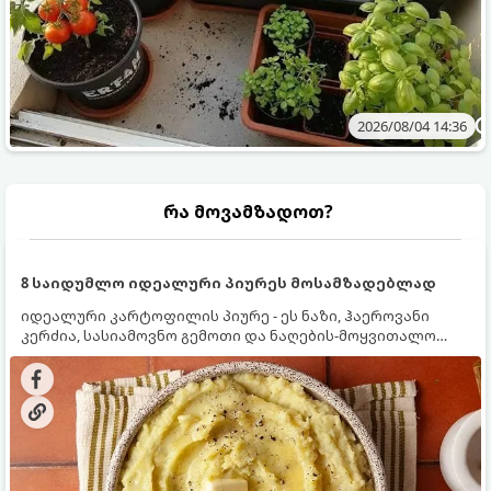
2026/08/04 14:36
რა მოვამზადოთ?
8 საიდუმლო იდეალური პიურეს მოსამზადებლად
იდეალური კარტოფილის პიურე - ეს ნაზი, ჰაეროვანი
კერძია, სასიამოვნო გემოთი და ნაღების-მოყვითალო
ფერით. მისი მომზადება ძალიან მარტივია, მაგრამ
არსებობს რამდენიმე საიდუმლო, რომლებიც უნდა
იცოდეთ, რომ პიურე იდეალურად გემრიელი გამოვიდეს.