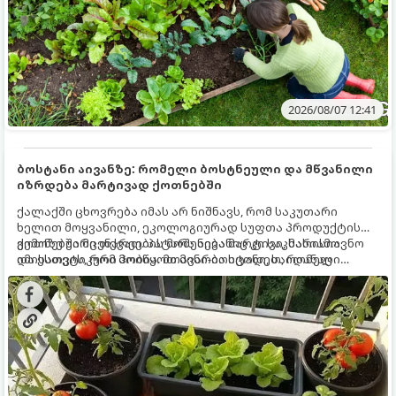
2026/08/07 12:41
ბოსტანი აივანზე: რომელი ბოსტნეული და მწვანილი
იზრდება მარტივად ქოთნებში
ქალაქში ცხოვრება იმას არ ნიშნავს, რომ საკუთარი
ხელით მოყვანილი, ეკოლოგიურად სუფთა პროდუქტის
გემოზე უარი თქვათ. პატარა აივანიც კი საკმარისია
ქოთნებში მცენარეების მოშენება მარტივი, სასიამოვნო
იმისათვის, რომ მოიწყოთ მინი-ბოსტანი, საიდანაც
და ესთეტიკური ჰობია. მთავარია იცოდეთ, რომელი
ყოველდღიურად ახალ, არომატულ მწვანილსა და
კულტურები ეგუებიან ქოთნის პირობებს ყველაზე კარგად
ბოსტნეულს მოკრეფთ.
და როგორ მოუაროთ მათ სწორად.