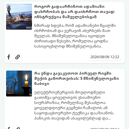
სახლში პატარა ბავშვები ან შინაური
ჭიანჭველების მთელ კოლონიას სულ
როგორ გადაარჩინოთ ადამიანი
ცხოველები არიან.
რამდენიმე დღეში დაამარცხებთ.
დახრჩობას და არ დაიხრჩოთ თავად:
გთავაზობთ ეფექტური ხაფანგის
ინსტრუქცია მაშველებისგან
მომზადების რეცეპტს:
ხშირად ხდება, რომ ადამიანები წყალში
იხრჩობიან და ვერავინ ახერხებს მათ
შველას. მნიშვნელოვანია იცოდეთ
ძირითადი წესები, რომელთა ცოდნა
სასიცოცხლოდ მნიშვნელოვანია.
2026/08/06 12:22
რა უნდა გავაკეთოთ პირველ რიგში
შუქის გამორთვისას: 5 მნიშვნელოვანი
ნაბიჯი
ელექტროენერგიის მოულოდნელი
გათიშვა ყოველთვის უსიამოვნო
სიურპრიზია, რომელმაც შესაძლოა
ყოველდღიური გეგმები ჩაშალოს ან
საყოფაცხოვრებო ტექნიკა დააზიანოს.
პანიკის თავიდან ასაცილებლად და
საკუთარი სახლის უსაფრთხოების
გთავაზობთ 5 აუცილებელ ნაბიჯს,
უზრუნველსაყოფად, მნიშვნელოვანია
რომლებიც შუქის ქრობისთანავე