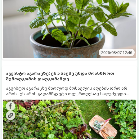
2026/08/07 12:46
აგვისტო აგარაკზე: ეს 5 საქმე უნდა მოასწროთ
შემოდგომის დადგომამდე
აგვისტო აგარაკზე მხოლოდ მოსავლის აღების დრო არ
არის - ეს არის გადამწყვეტი თვე, როდესაც საფუძველი
ეყრება მომავალი წლის მოსავალს და ბაღი მზადდება
შემოდგომა-ზამთრის სეზონისთვის. იმისათვის, რომ
ნიადაგმა ენერგია აღიდგინოს, ხოლო მცენარეებმა
ზამთარს გაუძლონ, აგვისტოს ბოლომდე 5
მნიშვნელოვანი საქმის გაკეთება უნდა მოასწროთ: