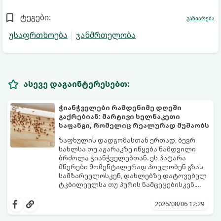
ტეგები:
გაზიარება
უსაფრთხოება
ჯანმრთელობა
ასევე დაგაინტერესებთ:
ჭიანჭველები რამდენიმე დღეში
გაქრებიან: მარტივი ხელნაკეთი
ხაფანგი, რომელიც რეალურად მუშაობს
ზაფხულის დადგომასთან ერთად, ბევრ
სახლსა თუ აგარაკზე იწყება ნამდვილი
ბრძოლა ჭიანჭველებთან. ეს პატარა
მწერები მომენტალურად პოულობენ გზას
სამზარეულოსკენ, დახლებზე დატოვებულ
ტკბილეულსა თუ პურის ნამცეცებისკენ.
მართალია, ბაზარზე უამრავი ქიმიური
საბედნიეროდ, არსებობს ერთი ძალიან
სპრეი და შხამქიმიკატი იყიდება, თუმცა
მარტივი, უსაფრთხო და იაფი
2026/08/06 12:29
ბევრს ერიდება მათი გამოყენება
საყოფაცხოვრებო ხრიკი. სპეციალური
სამზარეულოში, განსაკუთრებით მაშინ, თუ
ხელნაკეთი ხაფანგის საშუალებით,