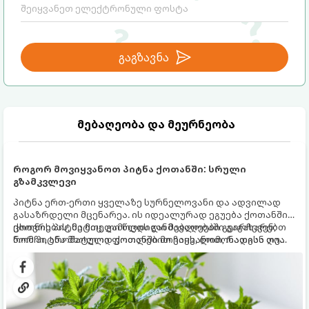
გაგზავნა
მებაღეობა და მეურნეობა
როგორ მოვიყვანოთ პიტნა ქოთანში: სრული
გზამკვლევი
პიტნა ერთ-ერთი ყველაზე სურნელოვანი და ადვილად
გასაზრდელი მცენარეა. ის იდეალურად ეგუება ქოთანში
ცხოვრებას, მეტიც, გამოცდილი მებაღეები გვირჩევენ,
ქოთნის პიტნა მთელი წლის განმავლობაში გაგახარებთ
რომ პიტნა მხოლოდ ქოთანში მოვიყვანოთ, რადგან ღია
ნორჩი, არომატული ფოთლებით ჩაის, ლიმონათისა თუ
გრუნტში (ბაღში) დარგვისას ის ფესვებით ძალიან
კერძებისთვის.
სწრაფად ვრცელდება და სხვა მცენარეებს ავიწროებს.