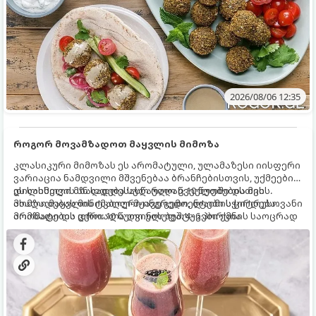
2026/08/06 12:35
როგორ მოვამზადოთ მაყვლის მიმოზა
კლასიკური მიმოზას ეს არომატული, ულამაზესი იისფერი
ვარიაცია ნამდვილი მშვენებაა ბრანჩებისთვის, უქმეების
დილისთვის ან სადღესასწაულო წვეულებებისთვის.
ეს სასმელი მზადდება სულ რაღაც 10 წუთში და მის
ახალი მაყვლის ტკბილ-მჟავე გემო, ლაიმის ციტრუსოვანი
მომზადებას მინიმალური ინგრედიენტები სჭირდება.
არომატი და ცქრიალა ღვინის ბუშტუკები ქმნის საოცრად
მომზადების დრო: 10 წუთი ულუფა: 4–6 პორცია
დახვეწილ და მაგრილებელ კოქტეილს.