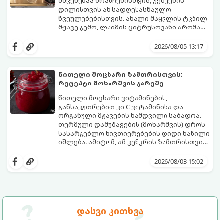
შეწვის დრო: 10–15 წუთი ულუფა: 20–24 ცალი
მშვენებაა ბრანჩებისთვის, უქმეების
ბურთულა (4–6 პორცია)
დილისთვის ან სადღესასწაულო
წვეულებებისთვის. ახალი მაყვლის ტკბილ-
მჟავე გემო, ლაიმის ციტრუსოვანი არომატი
და ცქრიალა ღვინის ბუშტუკები ქმნის
ეს სასმელი მზადდება სულ რაღაც 10 წუთში
საოცრად დახვეწილ და მაგრილებელ
და მის მომზადებას მინიმალური
2026/08/05 13:17
კოქტეილს.
ინგრედიენტები სჭირდება.
მომზადების დრო: 10 წუთი ულუფა: 4–6
პორცია
წითელი მოცხარი ზამთრისთვის:
რეცეპტი მოხარშვის გარეშე
წითელი მოცხარი ვიტამინების,
განსაკუთრებით კი C ვიტამინისა და
ორგანული მჟავების ნამდვილი საბადოა.
თერმული დამუშავების (მოხარშვის) დროს
სასარგებლო ნივთიერებების დიდი ნაწილი
იშლება. ამიტომ, ამ კენკრის ზამთრისთვის
შესანახად საუკეთესო გზა „ცოცხალი ჯემის“
ეს მეთოდი ინარჩუნებს მოცხარის
მომზადებაა - მოხარშვის გარეშე.
ბუნებრივ, კაშკაშა გემოს, არომატს და
2026/08/03 15:02
ყველა სასარგებლო თვისებას.
დასვი კითხვა