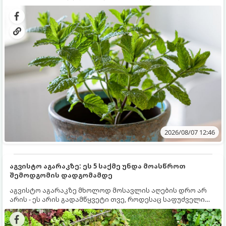
გრუნტში (ბაღში) დარგვისას ის ფესვებით ძალიან
კერძებისთვის.
სწრაფად ვრცელდება და სხვა მცენარეებს ავიწროებს.
2026/08/07 12:46
აგვისტო აგარაკზე: ეს 5 საქმე უნდა მოასწროთ
შემოდგომის დადგომამდე
აგვისტო აგარაკზე მხოლოდ მოსავლის აღების დრო არ
არის - ეს არის გადამწყვეტი თვე, როდესაც საფუძველი
ეყრება მომავალი წლის მოსავალს და ბაღი მზადდება
შემოდგომა-ზამთრის სეზონისთვის. იმისათვის, რომ