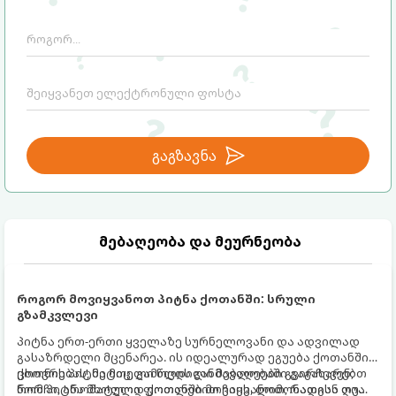
გაგზავნა
მებაღეობა და მეურნეობა
როგორ მოვიყვანოთ პიტნა ქოთანში: სრული
გზამკვლევი
პიტნა ერთ-ერთი ყველაზე სურნელოვანი და ადვილად
გასაზრდელი მცენარეა. ის იდეალურად ეგუება ქოთანში
ცხოვრებას, მეტიც, გამოცდილი მებაღეები გვირჩევენ,
ქოთნის პიტნა მთელი წლის განმავლობაში გაგახარებთ
რომ პიტნა მხოლოდ ქოთანში მოვიყვანოთ, რადგან ღია
ნორჩი, არომატული ფოთლებით ჩაის, ლიმონათისა თუ