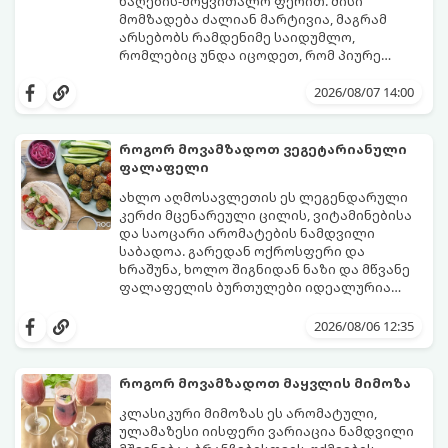
ნაღების-მოყვითალო ფერით. მისი
მომზადება ძალიან მარტივია, მაგრამ
არსებობს რამდენიმე საიდუმლო,
რომლებიც უნდა იცოდეთ, რომ პიურე
იდეალურად გემრიელი გამოვიდეს.
2026/08/07 14:00
როგორ მოვამზადოთ ვეგეტარიანული
ფალაფელი
ახლო აღმოსავლეთის ეს ლეგენდარული
კერძი მცენარეული ცილის, ვიტამინებისა
და საოცარი არომატების ნამდვილი
საბადოა. გარედან ოქროსფერი და
ხრაშუნა, ხოლო შიგნიდან ნაზი და მწვანე
ფალაფელის ბურთულები იდეალურია
პიტაში (არაბულ პურში) ჩასადებად,
ამ რეცეპტის მთავარი საიდუმლო იმაში
სალათებთან ერთად ან ტახინის (სესამის)
მდგომარეობს, რომ გამოიყენება
2026/08/06 12:35
სოუსთან მირთმევისთვის.
გამომშრალი და ჩამბალი მუხუდო და არა
დაკონსერვებული, რათა ბურთულებმა
შეწვისას ფორმა იდეალურად შეინარჩუნოს
როგორ მოვამზადოთ მაყვლის მიმოზა
და არ დაიშალოს.
მომზადების დრო: 20 წუთი (დამატებით
კლასიკური მიმოზას ეს არომატული,
მუხუდოს ჩალბობის დრო: 12-24 საათი)
ულამაზესი იისფერი ვარიაცია ნამდვილი