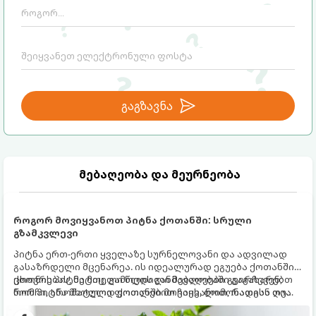
გაგზავნა
მებაღეობა და მეურნეობა
როგორ მოვიყვანოთ პიტნა ქოთანში: სრული
გზამკვლევი
პიტნა ერთ-ერთი ყველაზე სურნელოვანი და ადვილად
გასაზრდელი მცენარეა. ის იდეალურად ეგუება ქოთანში
ცხოვრებას, მეტიც, გამოცდილი მებაღეები გვირჩევენ,
ქოთნის პიტნა მთელი წლის განმავლობაში გაგახარებთ
რომ პიტნა მხოლოდ ქოთანში მოვიყვანოთ, რადგან ღია
ნორჩი, არომატული ფოთლებით ჩაის, ლიმონათისა თუ
გრუნტში (ბაღში) დარგვისას ის ფესვებით ძალიან
კერძებისთვის.