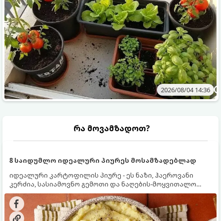
2026/08/04 14:36
რა მოვამზადოთ?
8 საიდუმლო იდეალური პიურეს მოსამზადებლად
იდეალური კარტოფილის პიურე - ეს ნაზი, ჰაეროვანი
კერძია, სასიამოვნო გემოთი და ნაღების-მოყვითალო
ფერით. მისი მომზადება ძალიან მარტივია, მაგრამ
არსებობს რამდენიმე საიდუმლო, რომლებიც უნდა
იცოდეთ, რომ პიურე იდეალურად გემრიელი გამოვიდეს.