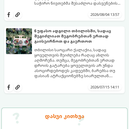
საჭირო ნივთებმა შესაძლოა დასვენების
განწყობა საგრძნობლად გაგიფუჭოთ.
იმისათვის, რომ პლაჟზე თავი სრულიად
კომფორტულად იგრძნოთ და არაფერი
2026/08/04 13:57
გამოგრჩეთ, შევადგინეთ იდეალური
პლაჟის ჩანთის სრული ჩეკლისტი.
6 უფასო ადგილი თბილისში, სადაც
შეგიძლიათ მეგობრებთან ერთად
გაისეირნოთ და გაერთოთ
თბილისი საოცარი ქალაქია, სადაც
ყოველთვის შეიძლება რაღაც ახლის
აღმოჩენა. თუმცა, მეგობრებთან ერთად
დროის გატარება ყოველთვის არ უნდა
ასოცირდებოდეს კაფეებში, ბარებსა თუ
ფასიან ატრაქციონებზე სიარულთან.
ხანდახან საუკეთესო მოგონებები
თუ გსურთ ბიუჯეტის დაზოგვა, სუფთა
სრულიად უფასო, ღია და ესთეტიკურ
ჰაერზე გასეირნება, საინტერესო
2026/07/15 14:11
სივრცეებში იქმნება.
ლოკაციების დათვალიერება ან უბრალოდ
მყუდროდ პიკნიკის მოწყობა, გთავაზობთ 6
საუკეთესო უფასო ადგილს თბილისში,
სადაც მეგობრებთან ერთად დროს
შესანიშნავად გაატარებთ.
დასვი კითხვა