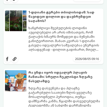
შესაძლებელია, რომ შვებულებამ
არამხოლოდ პატარებს, არამედ
მშობლებსაც მოუტანოს ნამდვილი
1-დღიანი ტურები თბილისიდან: სად
განტვირთვა.
წავიდეთ დილით და დავბრუნდეთ
საღამოს?
ხანგრძლივი შვებულების ლოდინი
აუცილებელი არ არის იმისათვის, რომ
ქალაქის ხმაურს მოწყდეთ და ბუნებაში
განიტვირთოთ. შაბათ-კვირას 1-დღიანი
გასვლა იდეალური საშუალებაა ენერგიის
აღსადგენად - დილით გადიხართ, მთელ
დღეს სუფთა ჰაერზე ატარებთ, საღამოს კი
გთავაზობთ 4 საუკეთესო, ბიუჯეტურ და
უკვე საკუთარ საწოლში გძინავთ.
მარტივ მარშრუტს თბილისიდან,
2026/08/05 09:16
რომლებიც დიდ დროსა და ფინანსებს არ
მოითხოვს.
რა უნდა იყოს იდეალურ პლაჟის
ჩანთაში: სრული ჩეკლისტი ზღვაზე
წასვლამდე
ზღვაზე დასვენება და პლაჟზე
გატარებული საათები წლის ყველაზე
მოსალოდნელი პერიოდია, თუმცა
დამწვარმა კანმა, წყალში დასველებულმა
ტელეფონმა ან სახლში დარჩენილმა