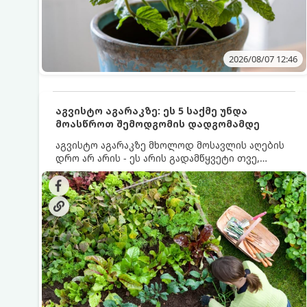
2026/08/07 12:46
აგვისტო აგარაკზე: ეს 5 საქმე უნდა
მოასწროთ შემოდგომის დადგომამდე
აგვისტო აგარაკზე მხოლოდ მოსავლის აღების
დრო არ არის - ეს არის გადამწყვეტი თვე,
როდესაც საფუძველი ეყრება მომავალი წლის
მოსავალს და ბაღი მზადდება შემოდგომა-
ზამთრის სეზონისთვის. იმისათვის, რომ
ნიადაგმა ენერგია აღიდგინოს, ხოლო
მცენარეებმა ზამთარს გაუძლონ, აგვისტოს
ბოლომდე 5 მნიშვნელოვანი საქმის გაკეთება
უნდა მოასწროთ: