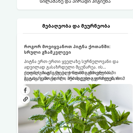
სილამაზე და პირადი ჰიგიენა
მებაღეობა და მეურნეობა
როგორ მოვიყვანოთ პიტნა ქოთანში:
სრული გზამკვლევი
პიტნა ერთ-ერთი ყველაზე სურნელოვანი და
ადვილად გასაზრდელი მცენარეა. ის
იდეალურად ეგუება ქოთანში ცხოვრებას,
ქოთნის პიტნა მთელი წლის განმავლობაში
მეტიც, გამოცდილი მებაღეები გვირჩევენ, რომ
გაგახარებთ ნორჩი, არომატული ფოთლებით
პიტნა მხოლოდ ქოთანში მოვიყვანოთ, რადგან
ჩაის, ლიმონათისა თუ კერძებისთვის.
ღია გრუნტში (ბაღში) დარგვისას ის ფესვებით
ძალიან სწრაფად ვრცელდება და სხვა
მცენარეებს ავიწროებს.