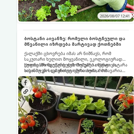
2026/08/07 12:41
ბოსტანი აივანზე: რომელი ბოსტნეული და
მწვანილი იზრდება მარტივად ქოთნებში
ქალაქში ცხოვრება იმას არ ნიშნავს, რომ
საკუთარი ხელით მოყვანილი, ეკოლოგიურად
სუფთა პროდუქტის გემოზე უარი თქვათ. პატარა
ქოთნებში მცენარეების მოშენება მარტივი,
აივანიც კი საკმარისია იმისათვის, რომ
სასიამოვნო და ესთეტიკური ჰობია. მთავარია
მოიწყოთ მინი-ბოსტანი, საიდანაც
იცოდეთ, რომელი კულტურები ეგუებიან
ყოველდღიურად ახალ, არომატულ მწვანილსა
ქოთნის პირობებს ყველაზე კარგად და როგორ
და ბოსტნეულს მოკრეფთ.
მოუაროთ მათ სწორად.