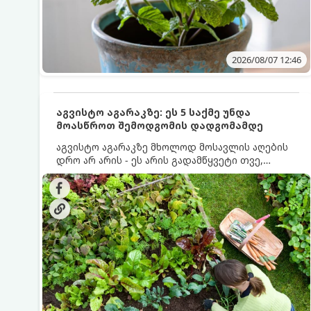
2026/08/07 12:46
აგვისტო აგარაკზე: ეს 5 საქმე უნდა
მოასწროთ შემოდგომის დადგომამდე
აგვისტო აგარაკზე მხოლოდ მოსავლის აღების
დრო არ არის - ეს არის გადამწყვეტი თვე,
როდესაც საფუძველი ეყრება მომავალი წლის
მოსავალს და ბაღი მზადდება შემოდგომა-
ზამთრის სეზონისთვის. იმისათვის, რომ
ნიადაგმა ენერგია აღიდგინოს, ხოლო
მცენარეებმა ზამთარს გაუძლონ, აგვისტოს
ბოლომდე 5 მნიშვნელოვანი საქმის გაკეთება
უნდა მოასწროთ: