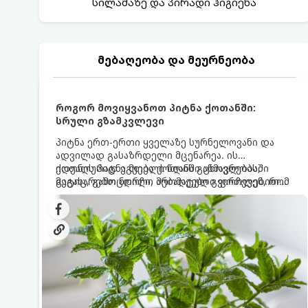
სილამაზე და პირადი ჰიგიენა
მებაღეობა და მეურნეობა
როგორ მოვიყვანოთ პიტნა ქოთანში:
სრული გზამკვლევი
პიტნა ერთ-ერთი ყველაზე სურნელოვანი და
ადვილად გასაზრდელი მცენარეა. ის
იდეალურად ეგუება ქოთანში ცხოვრებას,
ქოთნის პიტნა მთელი წლის განმავლობაში
მეტიც, გამოცდილი მებაღეები გვირჩევენ, რომ
გაგახარებთ ნორჩი, არომატული ფოთლებით
პიტნა მხოლოდ ქოთანში მოვიყვანოთ, რადგან
ჩაის, ლიმონათისა თუ კერძებისთვის.
ღია გრუნტში (ბაღში) დარგვისას ის ფესვებით
ძალიან სწრაფად ვრცელდება და სხვა
მცენარეებს ავიწროებს.