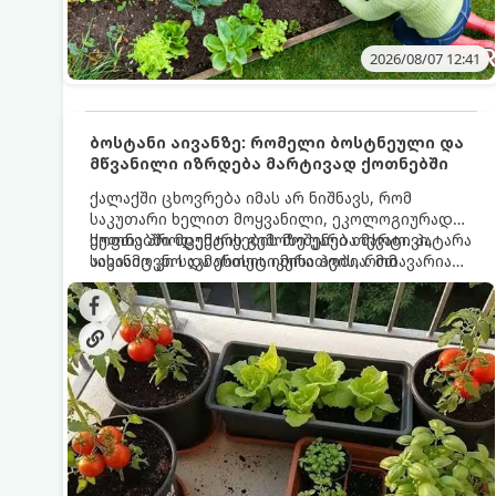
2026/08/07 12:41
ბოსტანი აივანზე: რომელი ბოსტნეული და
მწვანილი იზრდება მარტივად ქოთნებში
ქალაქში ცხოვრება იმას არ ნიშნავს, რომ
საკუთარი ხელით მოყვანილი, ეკოლოგიურად
სუფთა პროდუქტის გემოზე უარი თქვათ. პატარა
ქოთნებში მცენარეების მოშენება მარტივი,
აივანიც კი საკმარისია იმისათვის, რომ
სასიამოვნო და ესთეტიკური ჰობია. მთავარია
მოიწყოთ მინი-ბოსტანი, საიდანაც
იცოდეთ, რომელი კულტურები ეგუებიან
ყოველდღიურად ახალ, არომატულ მწვანილსა
ქოთნის პირობებს ყველაზე კარგად და როგორ
და ბოსტნეულს მოკრეფთ.
მოუაროთ მათ სწორად.