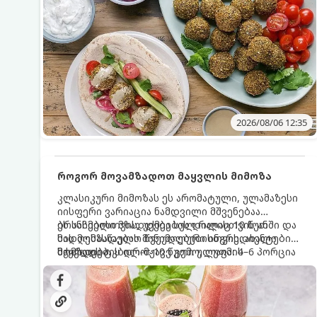
2026/08/06 12:35
როგორ მოვამზადოთ მაყვლის მიმოზა
კლასიკური მიმოზას ეს არომატული, ულამაზესი
იისფერი ვარიაცია ნამდვილი მშვენებაა
ბრანჩებისთვის, უქმეების დილისთვის ან
ეს სასმელი მზადდება სულ რაღაც 10 წუთში და
სადღესასწაულო წვეულებებისთვის. ახალი
მის მომზადებას მინიმალური ინგრედიენტები
მაყვლის ტკბილ-მჟავე გემო, ლაიმის
სჭირდება.
მომზადების დრო: 10 წუთი ულუფა: 4–6 პორცია
ციტრუსოვანი არომატი და ცქრიალა ღვინის
ბუშტუკები ქმნის საოცრად დახვეწილ და
მაგრილებელ კოქტეილს.