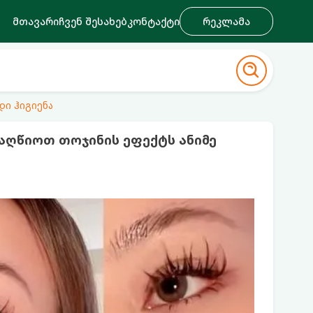
მთავარი
ჩვენ შესახებ
კონტაქტი
რეკლამა
დი ჰიგიენა
ვაღწიოთ თოჯინის ეფექტს ანიმე