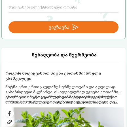
გაგზავნა
მებაღეობა და მეურნეობა
როგორ მოვიყვანოთ პიტნა ქოთანში: სრული
გზამკვლევი
პიტნა ერთ-ერთი ყველაზე სურნელოვანი და ადვილად
გასაზრდელი მცენარეა. ის იდეალურად ეგუება ქოთანში
ცხოვრებას, მეტიც, გამოცდილი მებაღეები გვირჩევენ,
ქოთნის პიტნა მთელი წლის განმავლობაში გაგახარებთ
რომ პიტნა მხოლოდ ქოთანში მოვიყვანოთ, რადგან ღია
ნორჩი, არომატული ფოთლებით ჩაის, ლიმონათისა თუ
გრუნტში (ბაღში) დარგვისას ის ფესვებით ძალიან
კერძებისთვის.
სწრაფად ვრცელდება და სხვა მცენარეებს ავიწროებს.