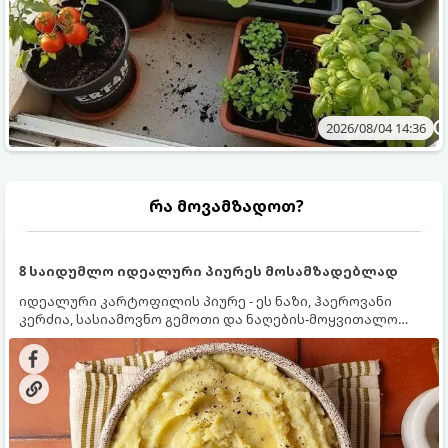
2026/08/04 14:36
რა მოვამზადოთ?
8 საიდუმლო იდეალური პიურეს მოსამზადებლად
იდეალური კარტოფილის პიურე - ეს ნაზი, ჰაეროვანი
კერძია, სასიამოვნო გემოთი და ნაღების-მოყვითალო
ფერით. მისი მომზადება ძალიან მარტივია, მაგრამ
არსებობს რამდენიმე საიდუმლო, რომლებიც უნდა
იცოდეთ, რომ პიურე იდეალურად გემრიელი გამოვიდეს.