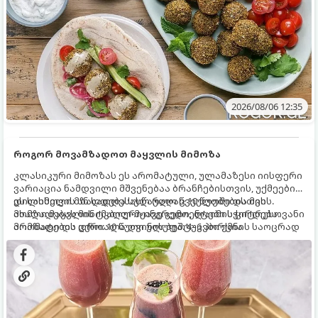
2026/08/06 12:35
როგორ მოვამზადოთ მაყვლის მიმოზა
კლასიკური მიმოზას ეს არომატული, ულამაზესი იისფერი
ვარიაცია ნამდვილი მშვენებაა ბრანჩებისთვის, უქმეების
დილისთვის ან სადღესასწაულო წვეულებებისთვის.
ეს სასმელი მზადდება სულ რაღაც 10 წუთში და მის
ახალი მაყვლის ტკბილ-მჟავე გემო, ლაიმის ციტრუსოვანი
მომზადებას მინიმალური ინგრედიენტები სჭირდება.
არომატი და ცქრიალა ღვინის ბუშტუკები ქმნის საოცრად
მომზადების დრო: 10 წუთი ულუფა: 4–6 პორცია
დახვეწილ და მაგრილებელ კოქტეილს.