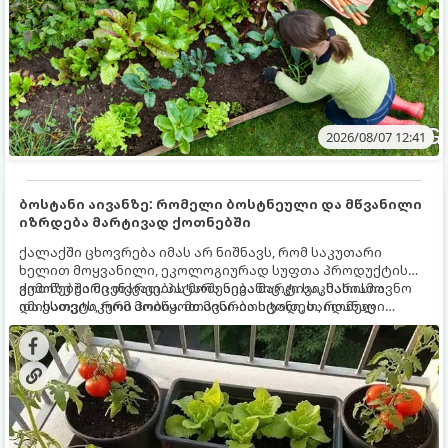
2026/08/07 12:41
ბოსტანი აივანზე: რომელი ბოსტნეული და მწვანილი
იზრდება მარტივად ქოთნებში
ქალაქში ცხოვრება იმას არ ნიშნავს, რომ საკუთარი
ხელით მოყვანილი, ეკოლოგიურად სუფთა პროდუქტის
გემოზე უარი თქვათ. პატარა აივანიც კი საკმარისია
ქოთნებში მცენარეების მოშენება მარტივი, სასიამოვნო
იმისათვის, რომ მოიწყოთ მინი-ბოსტანი, საიდანაც
და ესთეტიკური ჰობია. მთავარია იცოდეთ, რომელი
ყოველდღიურად ახალ, არომატულ მწვანილსა და
კულტურები ეგუებიან ქოთნის პირობებს ყველაზე კარგად
ბოსტნეულს მოკრეფთ.
და როგორ მოუაროთ მათ სწორად.