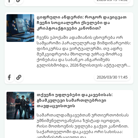
პირი, რომლის მიზანია სამეწარმეო
(კომერციული) ან არასამეწარმეო
(არაკომერციული) საქმიანობა,
ციფრული ანდერძი: როგორ დავიცვათ
სავალდებულოდ უნდა დარეგისტრირდეს
ჩვენი სოციალური ქსელები და
რესტრში.
კრიპტოაქტივები კანონით?
ჩვენს ეპოქაში ადამიანის ცხოვრება ორ
სამყაროში პარალელურად მიმდინარეობს:
ფიზიკურსა და ვირტუალურში. თუ ადრე
მემკვიდრეობა მხოლოდ უძრავ-მოძრავ
ქონებასა და საბანკო ანგარიშებს
გულისხმობდა, 2026 წლისთვის აქტუალური
გახდა ტერმინი „ციფრული მემკვიდრეობა“.
ამ სტატიაში განვიხილავთ, როგორ
რა ბედი ეწევა თქვენს ფოტოებს, სამუშაო
დაარეგულიროთ თქვენი ციფრული
2026/03/30 11:45
ფაილებს ან კრიპტოვალუტას, თუ თქვენ
აქტივების ბედი იურიდიულად და
მათზე წვდომას დაკარგავთ?
ტექნიკურად.
თქვენი უფლებები დაკავებისას:
გზამკვლევი სამართლებრივი
თავდაცვისთვის
სამართალდამცავებთან ურთიერთობისას
უმნიშვნელოვანესია ზუსტად იცოდეთ,
რისი მოთხოვნის უფლება გაქვთ კანონით.
საქართველოში დაკავება ორი სახისაა:
ადმინისტრაციული და