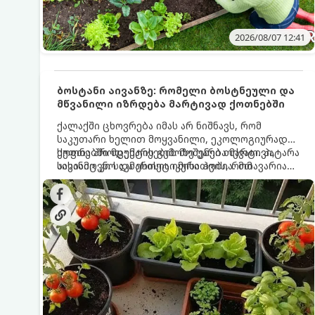
2026/08/07 12:41
ბოსტანი აივანზე: რომელი ბოსტნეული და
მწვანილი იზრდება მარტივად ქოთნებში
ქალაქში ცხოვრება იმას არ ნიშნავს, რომ
საკუთარი ხელით მოყვანილი, ეკოლოგიურად
სუფთა პროდუქტის გემოზე უარი თქვათ. პატარა
ქოთნებში მცენარეების მოშენება მარტივი,
აივანიც კი საკმარისია იმისათვის, რომ
სასიამოვნო და ესთეტიკური ჰობია. მთავარია
მოიწყოთ მინი-ბოსტანი, საიდანაც
იცოდეთ, რომელი კულტურები ეგუებიან
ყოველდღიურად ახალ, არომატულ მწვანილსა
ქოთნის პირობებს ყველაზე კარგად და როგორ
და ბოსტნეულს მოკრეფთ.
მოუაროთ მათ სწორად.