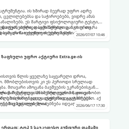
ნსტრუმენტია. ის ხშირად ბევრად უფრო ადრე
, ცვლილებებსა და საჭიროებებს, ვიდრე ამას
აანალიზებს. ეს მარტივი ფსიქოლოგიური ტესტი,
 დაფუძნებული, დაგეხმარებათ გაიგოთ, თუ რა
უნთქეთ, აირჩიეთ სამი წერილიდან ის ერთი,
ვს სამყაროს თქვენთვის ცხოვრების ამ ეტაპზე.
ავთ და წაიკითხეთ თქვენი პასუხი.
2026/07/07 10:46
ზაფხული უფრო აქტიური Extra.ge-ის
ბისთვის წლის ყველაზე საყვარელი დროა,
. მშობლებისთვის კი ეს პერიოდი სრულიად
ა. მთავარი ამოცანა ბავშვების ეკრანებისგან
წორად მიმართვაა. მნიშვნელოვანია მათთვის
ული მარკეტფლეისი საქართველოში, გთავაზობთ
დროს ხალისიანად და აქტიურად გაატარებენ.
ლემის მარტივად გადაჭრაში დაგეხმარებათ. აქ
ღეებშიც აუცილებელია.
ქონე ბავშვისთვის მოიძებნება იდეალური
2026/06/17 17:30
ტოპ 5 საუკეთესო გუნდური თამაში