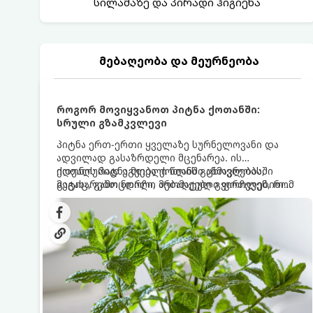
სილამაზე და პირადი ჰიგიენა
მებაღეობა და მეურნეობა
როგორ მოვიყვანოთ პიტნა ქოთანში:
სრული გზამკვლევი
პიტნა ერთ-ერთი ყველაზე სურნელოვანი და
ადვილად გასაზრდელი მცენარეა. ის
იდეალურად ეგუება ქოთანში ცხოვრებას,
ქოთნის პიტნა მთელი წლის განმავლობაში
მეტიც, გამოცდილი მებაღეები გვირჩევენ, რომ
გაგახარებთ ნორჩი, არომატული ფოთლებით
პიტნა მხოლოდ ქოთანში მოვიყვანოთ, რადგან
ჩაის, ლიმონათისა თუ კერძებისთვის.
ღია გრუნტში (ბაღში) დარგვისას ის ფესვებით
ძალიან სწრაფად ვრცელდება და სხვა
მცენარეებს ავიწროებს.