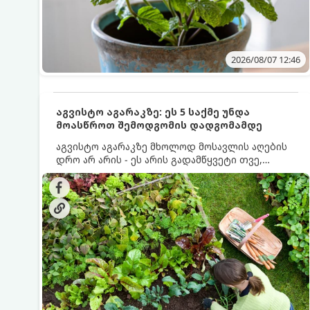
2026/08/07 12:46
აგვისტო აგარაკზე: ეს 5 საქმე უნდა
მოასწროთ შემოდგომის დადგომამდე
აგვისტო აგარაკზე მხოლოდ მოსავლის აღების
დრო არ არის - ეს არის გადამწყვეტი თვე,
როდესაც საფუძველი ეყრება მომავალი წლის
მოსავალს და ბაღი მზადდება შემოდგომა-
ზამთრის სეზონისთვის. იმისათვის, რომ
ნიადაგმა ენერგია აღიდგინოს, ხოლო
მცენარეებმა ზამთარს გაუძლონ, აგვისტოს
ბოლომდე 5 მნიშვნელოვანი საქმის გაკეთება
უნდა მოასწროთ: