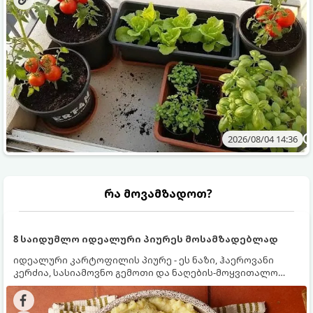
2026/08/04 14:36
რა მოვამზადოთ?
8 საიდუმლო იდეალური პიურეს მოსამზადებლად
იდეალური კარტოფილის პიურე - ეს ნაზი, ჰაეროვანი
კერძია, სასიამოვნო გემოთი და ნაღების-მოყვითალო
ფერით. მისი მომზადება ძალიან მარტივია, მაგრამ
არსებობს რამდენიმე საიდუმლო, რომლებიც უნდა
იცოდეთ, რომ პიურე იდეალურად გემრიელი გამოვიდეს.