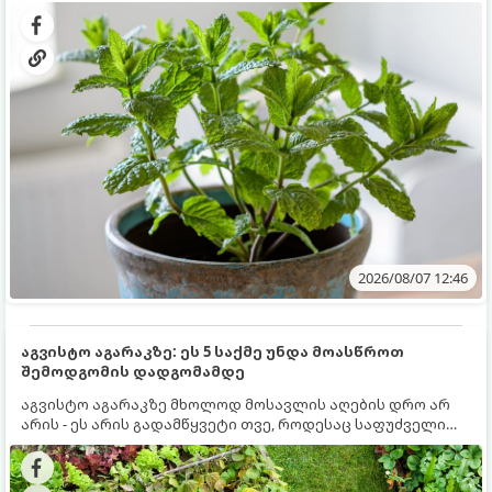
გრუნტში (ბაღში) დარგვისას ის ფესვებით ძალიან
კერძებისთვის.
სწრაფად ვრცელდება და სხვა მცენარეებს ავიწროებს.
2026/08/07 12:46
აგვისტო აგარაკზე: ეს 5 საქმე უნდა მოასწროთ
შემოდგომის დადგომამდე
აგვისტო აგარაკზე მხოლოდ მოსავლის აღების დრო არ
არის - ეს არის გადამწყვეტი თვე, როდესაც საფუძველი
ეყრება მომავალი წლის მოსავალს და ბაღი მზადდება
შემოდგომა-ზამთრის სეზონისთვის. იმისათვის, რომ
ნიადაგმა ენერგია აღიდგინოს, ხოლო მცენარეებმა