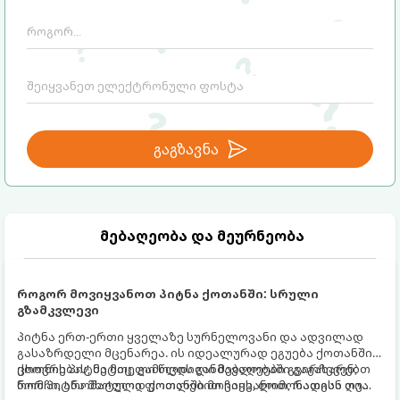
გაგზავნა
მებაღეობა და მეურნეობა
როგორ მოვიყვანოთ პიტნა ქოთანში: სრული
გზამკვლევი
პიტნა ერთ-ერთი ყველაზე სურნელოვანი და ადვილად
გასაზრდელი მცენარეა. ის იდეალურად ეგუება ქოთანში
ცხოვრებას, მეტიც, გამოცდილი მებაღეები გვირჩევენ,
ქოთნის პიტნა მთელი წლის განმავლობაში გაგახარებთ
რომ პიტნა მხოლოდ ქოთანში მოვიყვანოთ, რადგან ღია
ნორჩი, არომატული ფოთლებით ჩაის, ლიმონათისა თუ