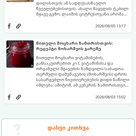
ბურთულა (4–6 პორცია)
დილისთვის ან სადღესასწაულო
წვეულებებისთვის. ახალი მაყვლის ტკბილ-
მჟავე გემო, ლაიმის ციტრუსოვანი არომატი
და ცქრიალა ღვინის ბუშტუკები ქმნის
ეს სასმელი მზადდება სულ რაღაც 10 წუთში
საოცრად დახვეწილ და მაგრილებელ
და მის მომზადებას მინიმალური
2026/08/05 13:17
კოქტეილს.
ინგრედიენტები სჭირდება.
მომზადების დრო: 10 წუთი ულუფა: 4–6
პორცია
წითელი მოცხარი ზამთრისთვის:
რეცეპტი მოხარშვის გარეშე
წითელი მოცხარი ვიტამინების,
განსაკუთრებით კი C ვიტამინისა და
ორგანული მჟავების ნამდვილი საბადოა.
თერმული დამუშავების (მოხარშვის) დროს
სასარგებლო ნივთიერებების დიდი ნაწილი
იშლება. ამიტომ, ამ კენკრის ზამთრისთვის
შესანახად საუკეთესო გზა „ცოცხალი ჯემის“
ეს მეთოდი ინარჩუნებს მოცხარის
მომზადებაა - მოხარშვის გარეშე.
ბუნებრივ, კაშკაშა გემოს, არომატს და
2026/08/03 15:02
ყველა სასარგებლო თვისებას.
დასვი კითხვა