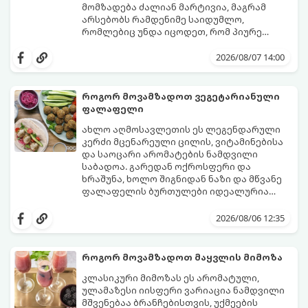
მომზადება ძალიან მარტივია, მაგრამ
არსებობს რამდენიმე საიდუმლო,
რომლებიც უნდა იცოდეთ, რომ პიურე
იდეალურად გემრიელი გამოვიდეს.
2026/08/07 14:00
როგორ მოვამზადოთ ვეგეტარიანული
ფალაფელი
ახლო აღმოსავლეთის ეს ლეგენდარული
კერძი მცენარეული ცილის, ვიტამინებისა
და საოცარი არომატების ნამდვილი
საბადოა. გარედან ოქროსფერი და
ხრაშუნა, ხოლო შიგნიდან ნაზი და მწვანე
ფალაფელის ბურთულები იდეალურია
პიტაში (არაბულ პურში) ჩასადებად,
ამ რეცეპტის მთავარი საიდუმლო იმაში
სალათებთან ერთად ან ტახინის (სესამის)
მდგომარეობს, რომ გამოიყენება
2026/08/06 12:35
სოუსთან მირთმევისთვის.
გამომშრალი და ჩამბალი მუხუდო და არა
დაკონსერვებული, რათა ბურთულებმა
შეწვისას ფორმა იდეალურად შეინარჩუნოს
როგორ მოვამზადოთ მაყვლის მიმოზა
და არ დაიშალოს.
მომზადების დრო: 20 წუთი (დამატებით
კლასიკური მიმოზას ეს არომატული,
მუხუდოს ჩალბობის დრო: 12-24 საათი)
ულამაზესი იისფერი ვარიაცია ნამდვილი
შეწვის დრო: 10–15 წუთი ულუფა: 20–24 ცალი
მშვენებაა ბრანჩებისთვის, უქმეების