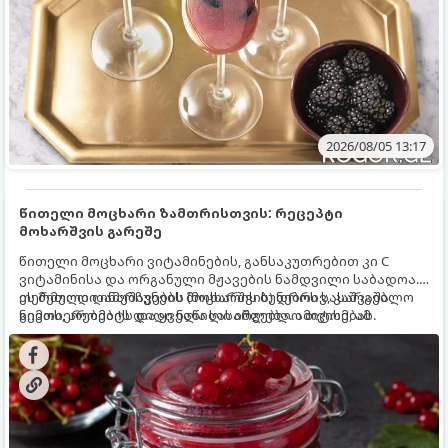
2026/08/05 13:17
წითელი მოცხარი ზამთრისთვის: რეცეპტი
მოხარშვის გარეშე
წითელი მოცხარი ვიტამინების, განსაკუთრებით კი C
ვიტამინისა და ორგანული მჟავების ნამდვილი საბადოა.
თერმული დამუშავების (მოხარშვის) დროს სასარგებლო
ეს მეთოდი ინარჩუნებს მოცხარის ბუნებრივ, კაშკაშა
ნივთიერებების დიდი ნაწილი იშლება. ამიტომ, ამ
გემოს, არომატს და ყველა სასარგებლო თვისებას.
კენკრის ზამთრისთვის შესანახად საუკეთესო გზა
„ცოცხალი ჯემის“ მომზადებაა - მოხარშვის გარეშე.