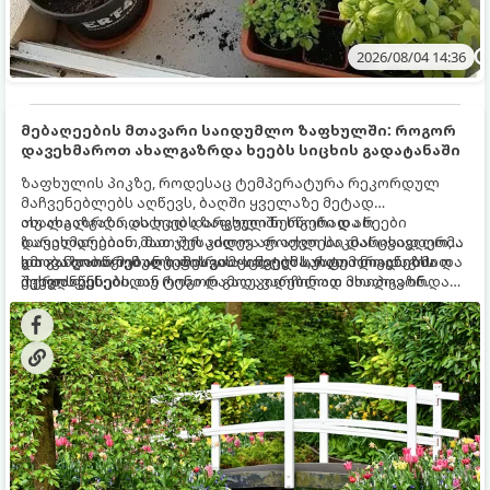
2026/08/04 14:36
მებაღეების მთავარი საიდუმლო ზაფხულში: როგორ
დავეხმაროთ ახალგაზრდა ხეებს სიცხის გადატანაში
ზაფხულის პიკზე, როდესაც ტემპერატურა რეკორდულ
მაჩვენებლებს აღწევს, ბაღში ყველაზე მეტად
ახალგაზრდა, ახლად დარგული ნერგები და ხეები
თუ ახალგაზრდა ხეებს ზაფხულში სწორად არ
ზარალდებიან. მათ ჯერ კიდევ არ აქვთ საკმარისად ღრმა
დავეხმარებით, მათ შესაძლოა ფოთლები დასცვივდეთ,
და განვითარებული ფესვთა სისტემა, რათა ნიადაგის
ხმობა დაიწყონ ან ზამთრის ყინვებს სუსტი ორგანიზმით
გთავაზობთ მებაღეების გამოცდილ საიდუმლოებებსა და
ქვედა ფენებიდან ტენი დამოუკიდებლად მოიპოვონ.
შეხვდნენ.
ოქროს წესებს, თუ როგორ გადავარჩინოთ ახალგაზრდა
ხეები ზაფხულის სიცხეში: