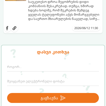
საუკეთესო დროა მეგობრების დიდი
კომპანიის შესაკრებად. თუმცა, ხშირად
ხდება ხოლმე, რომ შეკრების შემდეგ
ყველას ტელეფონები აქვს მომარჯვებული
და საერთო მხიარულების ნაცვლად, სიჩუმე
ისადგურებს. ამ სიტუაციიდან თავის
ინტელექტუალური, აზარტული და
დასაღწევად და ნამდვილი, ცოცხალი
იუმორით სავსე აქტივობები მეგობრებს
2026/06/12 11:30
ემოციების გასაღვიძებლად საუკეთესო გზა
კიდევ უფრო აახლოებს და დაუვიწყარ
გუნდური თამაშებია.
მოგონებებს ტოვებს. გთავაზობთ ტოპ 5
საუკეთესო გუნდურ თამაშს, რომლებიც
თქვენს არდადეგებს ნამდვილ
დღესასწაულად აქცევს:
დასვი კითხვა
გაგზავნა