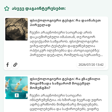
ასევე დაგაინტერესებთ:
ფსიქოლოგიური ტესტი: რა დაინახეთ
პირველად
ჩვენი არაცნობიერი საოცრად არის
დაკავშირებული იმასთან, თუ როგორ
აღვიქვამთ სამყაროს. ფსიქოლოგიური
ვიზუალური ტესტები დაფუძნებულია
ოპტიკურ ილუზიებსა და ასოციაციებზე:
პირველი დეტალი, რომელსაც სურათზე
ამჩნევთ, პირდაპირ მიანიშნებს თქვენი
დახედეთ სურათს რამდენიმე წამით. რა
პიროვნების ფარულ მხარეებზე,
დაინახეთ პირველად?
2026/07/20 13:42
აზროვნების ტიპსა და გადაწყვეტილების
მიღების სტილზე.
ფსიქოლოგიური ტესტი: რა გზავნილი
მოგიმზადა სამყარომ მოცემულ
მომენტში?
ჩვენი არაცნობიერი საოცარი
ინსტრუმენტია. ის ხშირად ბევრად უფრო
ადრე გრძნობს მიმდინარე მოვლენებს,
ცვლილებებსა და საჭიროებებს, ვიდრე