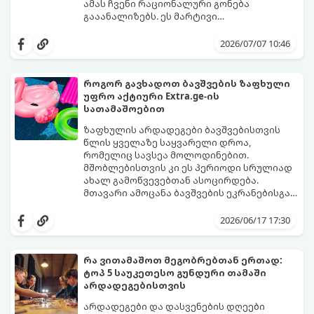
ამას ჩვენი რაციონალური გონება
გააანალიზებს. ეს მარტივი
ფსიქოლოგიური ტესტი, რომელიც
დახუჭეთ თვალები, ღრმად ჩაისუნთქეთ,
ასოციაციურ აღქმაზეა დაფუძნებული,
აირჩიეთ სამი წერილიდან ის ერთი,
2026/07/07 10:46
დაგეხმარებათ გაიგოთ, თუ რა მთავარი
რომელიც ყველაზე მეტად გიზიდავთ და
გზავნილი ან რჩევა აქვს სამყაროს
წაიკითხეთ თქვენი პასუხი.
თქვენთვის ცხოვრების ამ ეტაპზე.
როგორ გავხადოთ ბავშვების ზაფხული
უფრო აქტიური Extra.ge-ის
სათამაშოებით
ზაფხულის არდადეგები ბავშვებისთვის
წლის ყველაზე საყვარელი დროა,
რომელიც სავსეა მოლოდინებით.
მშობლებისთვის კი ეს პერიოდი სრულიად
ახალ გამოწვევებთან ასოცირდება.
მთავარი ამოცანა ბავშვების ეკრანებისგან
მოწყვეტა და მათი ენერგიის სწორად
extra.ge
- ყველაზე დიდი ციფრული
მიმართვაა. მნიშვნელოვანია მათთვის
მარკეტფლეისი საქართველოში,
2026/06/17 17:30
ისეთი გარემოს შექმნა, სადაც დროს
გთავაზობთ პლატფორმას, რომელიც ამ
ხალისიანად და აქტიურად გაატარებენ.
პრობლემის მარტივად გადაჭრაში
ჯანსაღი რუტინა დასვენების დღეებშიც
დაგეხმარებათ. აქ ყველა ასაკისა და
რა ვითამაშოთ მეგობრებთან ერთად:
აუცილებელია.
ინტერესის მქონე ბავშვისთვის მოიძებნება
ტოპ 5 საუკეთესო გუნდური თამაში
იდეალური გასართობი საშუალება.
არდადეგებისთვის
არდადეგები და დასვენების დღეები