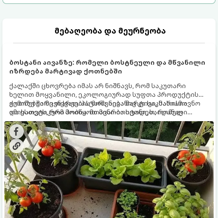
მებაღეობა და მეურნეობა
ბოსტანი აივანზე: რომელი ბოსტნეული და მწვანილი
იზრდება მარტივად ქოთნებში
ქალაქში ცხოვრება იმას არ ნიშნავს, რომ საკუთარი
ხელით მოყვანილი, ეკოლოგიურად სუფთა პროდუქტის
გემოზე უარი თქვათ. პატარა აივანიც კი საკმარისია
ქოთნებში მცენარეების მოშენება მარტივი, სასიამოვნო
იმისათვის, რომ მოიწყოთ მინი-ბოსტანი, საიდანაც
და ესთეტიკური ჰობია. მთავარია იცოდეთ, რომელი
ყოველდღიურად ახალ, არომატულ მწვანილსა და
კულტურები ეგუებიან ქოთნის პირობებს ყველაზე კარგად
ბოსტნეულს მოკრეფთ.
და როგორ მოუაროთ მათ სწორად.