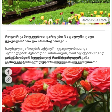
2026/08/03 15:24
როგორ გამოვკვებოთ ვარდები ზაფხულში უხვი
ყვავილობისა და არომატისთვის
ზაფხული ვარდების აქტიური ყვავილობისა და
სურნელების პერიოდია. იმისათვის, რომ ბუჩქებმა უხვად,
ხანგრძლივად იყვავილონ და მსხვილი, კაშკაშა
გთავაზობთ რჩევებს, თუ რით და როგორ
კვირტები გამოიტანონ, მათ რეგულარული და სწორი
გამოვკვებოთ ვარდები ზაფხულში საუკეთესო
გამოკვება სჭირდებათ. ზაფხულის პერიოდში მცენარის
შედეგის მისაღწევად:
მოთხოვნილებები იცვლება, ამიტომ მნიშვნელოვანია
ვიცოდეთ, რომელი სასუქები გამოიყენება ამ დროს.