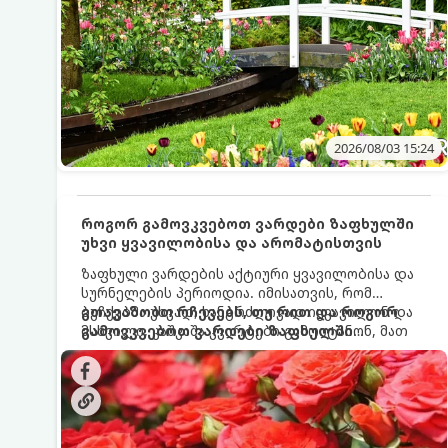
2026/08/03 15:24
როგორ გამოვკვებოთ ვარდები ზაფხულში
უხვი ყვავილობისა და არომატისთვის
ზაფხული ვარდების აქტიური ყვავილობისა და
სურნელების პერიოდია. იმისათვის, რომ
ბუჩქებმა უხვად, ხანგრძლივად იყვავილონ და
გთავაზობთ რჩევებს, თუ რით და როგორ
მსხვილი, კაშკაშა კვირტები გამოიტანონ, მათ
გამოვკვებოთ ვარდები ზაფხულში
რეგულარული და სწორი გამოკვება
საუკეთესო შედეგის მისაღწევად:
სჭირდებათ. ზაფხულის პერიოდში მცენარის
მოთხოვნილებები იცვლება, ამიტომ
მნიშვნელოვანია ვიცოდეთ, რომელი სასუქები
გამოიყენება ამ დროს.