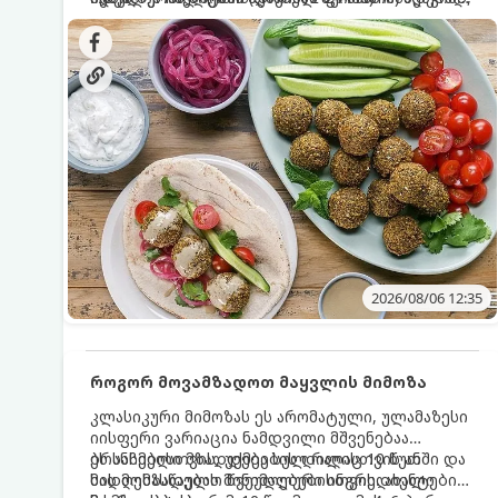
სალათებთან ერთად ან ტახინის (სესამის)
იდეალურად შეინარჩუნოს და არ დაიშალოს.
დრო: 10–15 წუთი ულუფა: 20–24 ცალი ბურთულა
სოუსთან მირთმევისთვის.
(4–6 პორცია)
2026/08/06 12:35
როგორ მოვამზადოთ მაყვლის მიმოზა
კლასიკური მიმოზას ეს არომატული, ულამაზესი
იისფერი ვარიაცია ნამდვილი მშვენებაა
ბრანჩებისთვის, უქმეების დილისთვის ან
ეს სასმელი მზადდება სულ რაღაც 10 წუთში და
სადღესასწაულო წვეულებებისთვის. ახალი
მის მომზადებას მინიმალური ინგრედიენტები