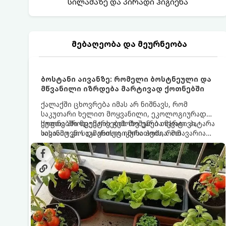
სილამაზე და პირადი ჰიგიენა
მებაღეობა და მეურნეობა
ბოსტანი აივანზე: რომელი ბოსტნეული და
მწვანილი იზრდება მარტივად ქოთნებში
ქალაქში ცხოვრება იმას არ ნიშნავს, რომ
საკუთარი ხელით მოყვანილი, ეკოლოგიურად
სუფთა პროდუქტის გემოზე უარი თქვათ. პატარა
ქოთნებში მცენარეების მოშენება მარტივი,
აივანიც კი საკმარისია იმისათვის, რომ
სასიამოვნო და ესთეტიკური ჰობია. მთავარია
მოიწყოთ მინი-ბოსტანი, საიდანაც
იცოდეთ, რომელი კულტურები ეგუებიან
ყოველდღიურად ახალ, არომატულ მწვანილსა
ქოთნის პირობებს ყველაზე კარგად და როგორ
და ბოსტნეულს მოკრეფთ.
მოუაროთ მათ სწორად.