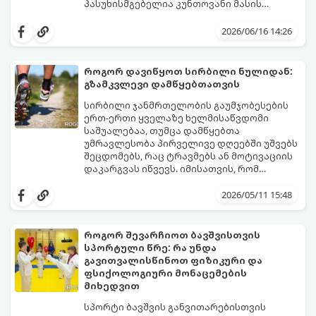
პასუხისმგებელია კუნთოვანი მასის
ზრდაზე, ძვლების სიმტკიცეზე, ენერგიის
30 წლის ასაკის შემდეგ მამაკაცის
დონეზე, გუნება-განწყობაზე,
ორგანიზმში ტესტოსტერონის დონე
2026/06/16 14:26
მეტაბოლიზმსა და ლიბიდოზე (სექსუალურ
ბუნებრივად, ყოველწლიურად
ლტოლვაზე).
დაახლოებით 1%-ით იკლებს. თუმცა,
თანამედროვე სტრესული ცხოვრების წესი,
როგორ დავიწყოთ სირბილი ნულიდან:
არასწორი კვება და უმოძრაობა ამ პროცესს
გზამკვლევი დამწყებთათვის
კატასტროფულად აჩქარებს. დაბალი
სინთეტიკური ჰორმონალური თერაპიის
ტესტოსტერონი იწვევს მუდმივ
დაწყებამდე, რომელსაც ხშირად
სირბილი ჯანმრთელობის გაუმჯობესების
დაღლილობას, დეპრესიას, კუნთების
სერიოზული გვერდითი ეფექტები აქვს,
ერთ-ერთი ყველაზე ხელმისაწვდომი
განლევასა და ცხიმის დაგროვებას მუცლის
უმჯობესია ორგანიზმს ტესტოსტერონის
საშუალებაა, თუმცა დამწყებთა
არეში.
გამომუშავებაში ბუნებრივი, მეცნიერულად
უმრავლესობა პირველივე დღეებში უშვებს
დადასტურებული გზებით დაეხმაროთ.
შეცდომებს, რაც ტრავმებს ან მოტივაციის
წარმოგიდგენთ ტესტოსტერონის
დაკარგვას იწვევს. იმისათვის, რომ
ბუნებრივად ამაღლების 3 მთავარ
სირბილი თქვენი ცხოვრების სასიამოვნო
საყრდენს:
ნაწილად იქცეს, მიჰყევით ამ ინსტრუქციას:
2026/05/11 15:48
როგორ შევარჩიოთ ბავშვისთვის
სპორტული წრე: რა უნდა
გავითვალისწინოთ ფიზიკური და
ფსიქოლოგიური მონაცემების
მიხედვით
სპორტი ბავშვის განვითარებისთვის