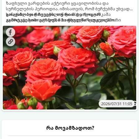
ზაფხული ვარდების აქტიური ყვავილობისა და
სურნელების პერიოდია. იმისათვის, რომ ბუჩქებმა უხვად,
ხანგრძლივად იყვავილონ და მსხვილი, კაშკაშა
გთავაზობთ რჩევებს, თუ რით და როგორ
კვირტები გამოიტანონ, მათ რეგულარული და სწორი
გამოვკვებოთ ვარდები ზაფხულში საუკეთესო
გამოკვება სჭირდებათ. ზაფხულის პერიოდში მცენარის
შედეგის მისაღწევად:
მოთხოვნილებები იცვლება, ამიტომ მნიშვნელოვანია
ვიცოდეთ, რომელი სასუქები გამოიყენება ამ დროს.
2026/07/31 11:05
რა მოვამზადოთ?