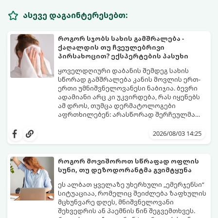
ასევე დაგაინტერესებთ:
როგორ სჯობს სახის გამშრალება -
ქაღალდის თუ ჩვეულებრივი
პირსახოცით? ექსპერტების პასუხი
ყოველდღიური დაბანის შემდეგ სახის
სწორად გამშრალება კანის მოვლის ერთ-
ერთი უმნიშვნელოვანესი ნაბიჯია. ბევრი
ადამიანი არც კი უკვირდება, რას იყენებს
ამ დროს, თუმცა დერმატოლოგები
აფრთხილებენ: არასწორად შერჩეულმა
პირსახოცმა შესაძლოა გამოიწვიოს
მოდით, განვიხილოთ, რომელია უკეთესი
გამონაყარი, კანის გაღიზიანება და
კანის ჯანმრთელობისთვის - ტრადიციული
2026/08/03 14:25
ფორების დაცობა.
ნაჭრის პირსახოცი თუ ერთჯერადი
ქაღალდის ხელსახოცი?
როგორ მოვიშოროთ სწრაფად ოფლის
სუნი, თუ დეზოდორანტმა გვიმტყუნა
ეს ალბათ ყველაზე უხერხული „ემერჯენსი“
სიტუაციაა, რომელიც შეიძლება ზაფხულის
მცხუნვარე დღეს, მნიშვნელოვანი
შეხვედრის ან პაემნის წინ შეგვემთხვეს.