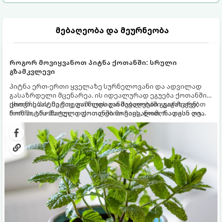
მებაღეობა და მეურნეობა
როგორ მოვიყვანოთ პიტნა ქოთანში: სრული
გზამკვლევი
პიტნა ერთ-ერთი ყველაზე სურნელოვანი და ადვილად
გასაზრდელი მცენარეა. ის იდეალურად ეგუება ქოთანში
ცხოვრებას, მეტიც, გამოცდილი მებაღეები გვირჩევენ,
ქოთნის პიტნა მთელი წლის განმავლობაში გაგახარებთ
რომ პიტნა მხოლოდ ქოთანში მოვიყვანოთ, რადგან ღია
ნორჩი, არომატული ფოთლებით ჩაის, ლიმონათისა თუ
გრუნტში (ბაღში) დარგვისას ის ფესვებით ძალიან
კერძებისთვის.
სწრაფად ვრცელდება და სხვა მცენარეებს ავიწროებს.