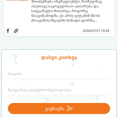
მოიძებნება ინგრედიენტი, რომელმაც
ისეთივე საყოველთაო აღიარება და
სიყვარული მოიპოვა, როგორც
ნიაცინამიდმა. ეს არის ვიტამინ B3-ის
(ნიაცინის) წყალში ხსნადი ფორმა,
რომელიც თითქმის ყველა ტიპის
განვიხილოთ, რატომ გახდა ნიაცინამიდი
კანისთვის ნამდვილი „მაშველი რგოლია“.
თავის მოვლის რუტინის შეუცვლელი
2026/07/27 10:34
ნაწილი, ვისთვის არის ის განკუთვნილი და
როგორ უნდა გამოვიყენოთ ის
მაქსიმალური ეფექტის მისაღწევად.
დასვი კითხვა
გაგზავნა