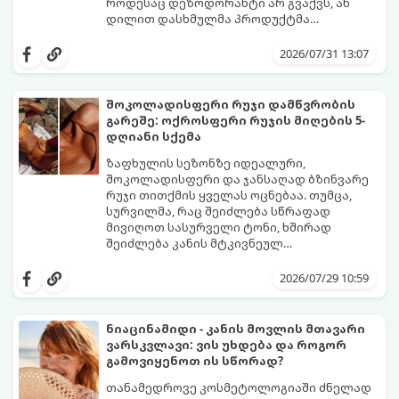
როდესაც დეზოდორანტი არ გვაქვს, ან
დილით დასხმულმა პროდუქტმა
შუადღისთვის უკვე გვიმტყუნა და
მთავარია გვახსოვდეს:
თავად ოფლს
იღლიებში უსიამოვნო სუნი გაჩნდა,
სუნი არ აქვს. სუნს აჩენენ ბაქტერიები,
2026/07/31 13:07
პანიკაში ჩავარდნა არ ღირს.
რომლებიც იღლიის ნოტიო გარემოში
მომენტალურად მრავლდებიან.
შესაბამისად, ჩვენი მიზანია ამ
შოკოლადისფერი რუჯი დამწვრობის
ბაქტერიების განადგურება და კანის
გარეშე: ოქროსფერი რუჯის მიღების 5-
გამოშრობა.
აი, 5 ყველაზე ეფექტური,
დღიანი სქემა
აპრობირებული და ნაცადი ხერხი,
რომლებიც ნებისმიერ ოფისში, კაფესა
ზაფხულის სეზონზე იდეალური,
თუ საზოგადოებრივ ტუალეტში, სულ
შოკოლადისფერი და ჯანსაღად ბზინვარე
რაღაც 2 წუთში გადაგარჩენთ:
რუჯი თითქმის ყველას ოცნებაა. თუმცა,
სურვილმა, რაც შეიძლება სწრაფად
მივიღოთ სასურველი ტონი, ხშირად
შეიძლება კანის მტკივნეულ
დამწვრობამდე, სიწითლემდე და
კანს სჭირდება დრო, რათა უსაფრთხოდ
აცილებამდე მიგვიყვანოს.
გამოიმუშაოს მელანინი - პიგმენტი,
2026/07/29 10:59
რომელიც მას ოქროსფერ ელფერს ანიჭებს.
დერმატოლოგების მიერ შემუშავებული ეს
5-დღიანი სქემა დაგეხმარებათ, მიიღოთ
ნიაცინამიდი - კანის მოვლის მთავარი
ღრმა, თანაბარი და ხანგრძლივი რუჯი
ვარსკვლავი: ვის უხდება და როგორ
კანის ჯანმრთელობის დაზიანების გარეშე.
გამოვიყენოთ ის სწორად?
თანამედროვე კოსმეტოლოგიაში ძნელად