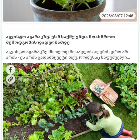
2026/08/07 12:46
აგვისტო აგარაკზე: ეს 5 საქმე უნდა მოასწროთ
შემოდგომის დადგომამდე
აგვისტო აგარაკზე მხოლოდ მოსავლის აღების დრო არ
არის - ეს არის გადამწყვეტი თვე, როდესაც საფუძველი
ეყრება მომავალი წლის მოსავალს და ბაღი მზადდება
შემოდგომა-ზამთრის სეზონისთვის. იმისათვის, რომ
ნიადაგმა ენერგია აღიდგინოს, ხოლო მცენარეებმა
ზამთარს გაუძლონ, აგვისტოს ბოლომდე 5
მნიშვნელოვანი საქმის გაკეთება უნდა მოასწროთ: