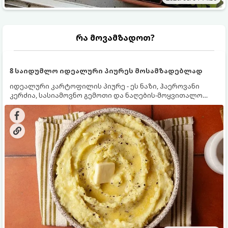
რა მოვამზადოთ?
8 საიდუმლო იდეალური პიურეს მოსამზადებლად
იდეალური კარტოფილის პიურე - ეს ნაზი, ჰაეროვანი
კერძია, სასიამოვნო გემოთი და ნაღების-მოყვითალო
ფერით. მისი მომზადება ძალიან მარტივია, მაგრამ
არსებობს რამდენიმე საიდუმლო, რომლებიც უნდა
იცოდეთ, რომ პიურე იდეალურად გემრიელი გამოვიდეს.