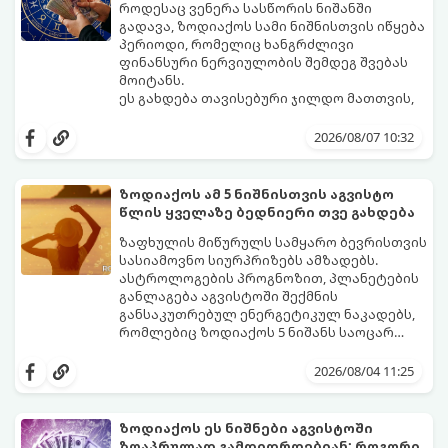
როდესაც ვენერა სასწორის ნიშანში
გადავა, ზოდიაქოს სამი ნიშნისთვის იწყება
პერიოდი, რომელიც ხანგრძლივი
ფინანსური ნერვიულობის შემდეგ შვებას
მოიტანს.
ეს გახდება თავისებური ჯილდო მათთვის,
ვინც დიდხანს შრომობდა, მოთმინებას
იჩენდა და სირთულეების მიუხედავად წინ
2026/08/07 10:32
სვლას განაგრძობდა. ბევრი მიეჩვია
სტაბილურობისთვის ბრძოლას,
სურვილების გადადებასა და ხარჯების
ზოდიაქოს ამ 5 ნიშნისთვის აგვისტო
მკაცრ კონტროლს. თუმცა, ახლა სიტუაცია
პრობლემები, რომლებიც უსასრულო
წლის ყველაზე ბედნიერი თვე გახდება
თანდათან შეიცვლება.
გეგონათ, უკან დაიხევს, ამასთან ერთად კი
გაჩნდება მეტი ნდობა მომავლის მიმართ.
ზაფხულის მიწურულს სამყარო ბევრისთვის
რთული პერიოდის შემდეგ ეს ნიშნები
სასიამოვნო სიურპრიზებს ამზადებს.
შეძლებენ ამოისუნთქონ და დაინახონ
ასტროლოგების პროგნოზით, პლანეტების
ახალი შესაძლებლობები.
განლაგება აგვისტოში შექმნის
განსაკუთრებულ ენერგეტიკულ ნაკადებს,
რომლებიც ზოდიაქოს 5 ნიშანს საოცარ
იღბალს, ჰარმონიასა და წარმატებას
მათთვის აგვისტო გარდამტეხი და წლის
მოუტანს.
ყველაზე ბედნიერი თვე აღმოჩნდება.
2026/08/04 11:25
გაიგეთ, მოხვდით თუ არა ამ იღბლიანთა
შორის:
ზოდიაქოს ეს ნიშნები აგვისტოში
ზღაპრულად გამდიდრდებიან: როგორი