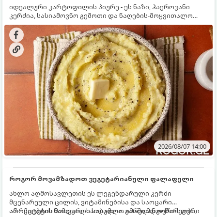
იდეალური კარტოფილის პიურე - ეს ნაზი, ჰაეროვანი
კერძია, სასიამოვნო გემოთი და ნაღების-მოყვითალო
ფერით. მისი მომზადება ძალიან მარტივია, მაგრამ
არსებობს რამდენიმე საიდუმლო, რომლებიც უნდა
იცოდეთ, რომ პიურე იდეალურად გემრიელი გამოვიდეს.
2026/08/07 14:00
როგორ მოვამზადოთ ვეგეტარიანული ფალაფელი
ახლო აღმოსავლეთის ეს ლეგენდარული კერძი
მცენარეული ცილის, ვიტამინებისა და საოცარი
არომატების ნამდვილი საბადოა. გარედან ოქროსფერი
ამ რეცეპტის მთავარი საიდუმლო იმაში მდგომარეობს,