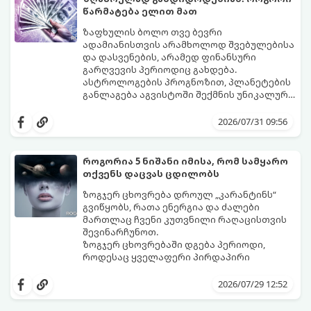
წარმატება ელით მათ
ზაფხულის ბოლო თვე ბევრი
ადამიანისთვის არამხოლოდ შვებულებისა
და დასვენების, არამედ ფინანსური
გარღვევის პერიოდიც გახდება.
ასტროლოგების პროგნოზით, პლანეტების
განლაგება აგვისტოში შექმნის უნიკალურ
ენერგეტიკულ ნაკადებს, რომლებიც
გაიგეთ, მოხვდით თუ არა იმ იღბლიანთა
ზოდიაქოს 4 ნიშანს ფინანსური წარმატების
შორის, ვისაც აგვისტოში ფინანსური
2026/07/31 09:56
მიღწევასა და შემოსავლების
იღბალი გაუღიმებს:
საგრძნობლად გაზრდაში დაეხმარება.
როგორია 5 ნიშანი იმისა, რომ სამყარო
თქვენს დაცვას ცდილობს
ზოგჯერ ცხოვრება დროულ „კარანტინს“
გვიწყობს, რათა ენერგია და ძალები
მართლაც ჩვენი კუთვნილი რაღაცისთვის
შევინარჩუნოთ.
ზოგჯერ ცხოვრებაში დგება პერიოდი,
როდესაც ყველაფერი პირდაპირი
მნიშვნელობით ხელიდან გვეცლება:
იშლება მნიშვნელოვანი გარიგებები,
2026/07/29 12:52
უქმდება დიდხანს ნანატრი მოგზაურობები,
ხოლო ადამიანები, რომლებსაც