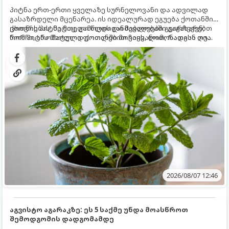
პიტნა ერთ-ერთი ყველაზე სურნელოვანი და ადვილად
გასაზრდელი მცენარეა. ის იდეალურად ეგუება ქოთანში
ცხოვრებას, მეტიც, გამოცდილი მებაღეები გვირჩევენ,
ქოთნის პიტნა მთელი წლის განმავლობაში გაგახარებთ
რომ პიტნა მხოლოდ ქოთანში მოვიყვანოთ, რადგან ღია
ნორჩი, არომატული ფოთლებით ჩაის, ლიმონათისა თუ
გრუნტში (ბაღში) დარგვისას ის ფესვებით ძალიან
კერძებისთვის.
სწრაფად ვრცელდება და სხვა მცენარეებს ავიწროებს.
2026/08/07 12:46
აგვისტო აგარაკზე: ეს 5 საქმე უნდა მოასწროთ
შემოდგომის დადგომამდე