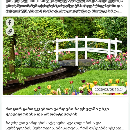
ზარალდებიან. მათ ჯერ კიდევ არ აქვთ საკმარისად ღრმა
დავეხმარებით, მათ შესაძლოა ფოთლები დასცვივდეთ,
და განვითარებული ფესვთა სისტემა, რათა ნიადაგის
ხმობა დაიწყონ ან ზამთრის ყინვებს სუსტი ორგანიზმით
გთავაზობთ მებაღეების გამოცდილ საიდუმლოებებსა და
ქვედა ფენებიდან ტენი დამოუკიდებლად მოიპოვონ.
შეხვდნენ.
ოქროს წესებს, თუ როგორ გადავარჩინოთ ახალგაზრდა
ხეები ზაფხულის სიცხეში:
2026/08/03 15:24
როგორ გამოვკვებოთ ვარდები ზაფხულში უხვი
ყვავილობისა და არომატისთვის
ზაფხული ვარდების აქტიური ყვავილობისა და
სურნელების პერიოდია. იმისათვის, რომ ბუჩქებმა უხვად,