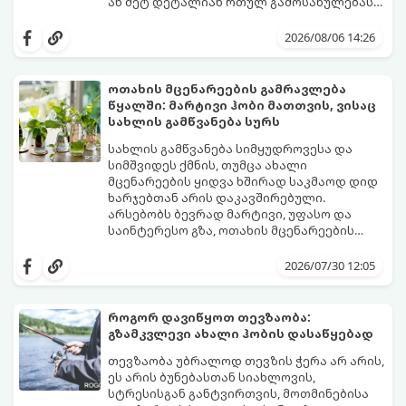
ან მეტ დეტალიან რთულ გამოსახულებას
ეხება, პროცესი შესაძლოა ქაოსურ,
იმისათვის, რომ ფაზლის აწყობამ მხოლოდ
გაჭიმულ და ნერვებისმომშლელ პროცესად
სიამოვნება მოგიტანოთ, გთავაზობთ
2026/08/06 14:26
იქცეს, თუ სწორ ტაქტიკას არ გამოიყენებთ.
სივრცის ორგანიზებისა და ეფექტური
აწყობის ნაცად მეთოდებს.
ოთახის მცენარეების გამრავლება
წყალში: მარტივი ჰობი მათთვის, ვისაც
სახლის გამწვანება სურს
სახლის გამწვანება სიმყუდროვესა და
სიმშვიდეს ქმნის, თუმცა ახალი
მცენარეების ყიდვა ხშირად საკმაოდ დიდ
ხარჯებთან არის დაკავშირებული.
არსებობს ბევრად მარტივი, უფასო და
საინტერესო გზა, ოთახის მცენარეების
გამრავლება წყალში (ჰიდროპონიკური
ეს მეთოდი იდეალურია დამწყები
დაფესვიანება).
მებაღეებისთვისაც კი, რადგან პროცესი
2026/07/30 12:05
უმარტივესი, თვალსაჩინო და საიმედოა -
გამჭვირვალე ჭურჭელში თვალს ადევნებთ,
როგორ იზრდება ახალი ფესვები
როგორ დავიწყოთ თევზაობა:
ყოველდღიურად.
გზამკვლევი ახალი ჰობის დასაწყებად
თევზაობა უბრალოდ თევზის ჭერა არ არის,
ეს არის ბუნებასთან სიახლოვის,
სტრესისგან განტვირთვის, მოთმინებისა