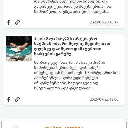
და აზარტის საუკეთესო სინთეზი. თუ
გადაწყვიტეთ, რომ ეს მშვენიერი ჰობი
წამოიწყოთ, თუმცა არ იცით, საიდან
დაიწყოთ და რა აღჭურვილობა შეიძინოთ,
ეს ამომწურავი გზამკვლევი სწორედ
2026/07/23 13:17
თქვენთვისაა.
ჰობი 0 ლარად: 5 საინტერესო
საქმიანობა, რომელიც შეგიძლიათ
დღესვე დაიწყოთ დამატებითი
ხარჯების გარეშე
ხშირად გვგონია, რომ ახალი ჰობის
წამოწყება სერიოზულ ფინანსურ
ინვესტიციას მოითხოვს - სპორტდარბაზის
აბონემენტი, ძვირადღირებული
ინსტრუმენტები, საღებავები თუ
სპეციალური აღჭურვილობა.
სინამდვილეში, უამრავი საინტერესო,
ყველაფერი, რაც გჭირდებათ, უკვე გაქვთ
შემოქმედებითი და სასარგებლო
ხელთ: ინტერნეტი, სმარტფონი, ფურცელი
2026/07/22 13:00
საქმიანობა არსებობს, რომლებსაც
და მონდომება!
ნულოვანი ბიუჯეტით, პირდაპირ სახლში,
გთავაზობთ 5 საინტერესო ჰობის,
დღესვე შეგიძლიათ შეუდგეთ.
რომლებიც სრულიად უფასოა და
თანაბრად ავითარებს გონებასა და
შემოქმედებით უნარებს.