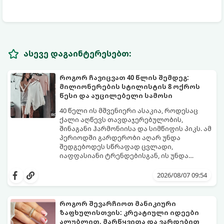
ასევე დაგაინტერესებთ:
როგორ ჩავიცვათ 40 წლის შემდეგ:
მილიონერების სტილისტის 8 ოქროს
წესი და აუცილებელი სამოსი
40 წელი ის მშვენიერი ასაკია, როდესაც
ქალი აღწევს თავდაჯერებულობის,
შინაგანი ჰარმონიისა და სიმწიფის პიკს. ამ
პერიოდში გარდერობი აღარ უნდა
შედგებოდეს სწრაფად ცვლადი,
იაფფასიანი ტრენდებისგან, ის უნდა
უსვამდეს ხაზს ელეგანტურობას, სტატუსსა
ცნობილმა ჰოლივუდელმა სტილისტმა,
და ინდივიდუალურობას.
რომელიც მილიონერებსა და
2026/08/07 09:54
ვარსკვლავებს ამშვენებს, დაასახელა ის
საბაზისო ნივთები და წესები, რომლებიც 40
წელს გადაცილებული თითოეული
როგორ შევარჩიოთ მანიკიური
ქალბატონის გარდერობში უნდა იყოს:
ზაფხულისთვის: კრეატიული იდეები
ალუბლით, მარწყვითა და ვარდებით