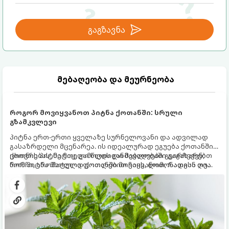
გაგზავნა
მებაღეობა და მეურნეობა
როგორ მოვიყვანოთ პიტნა ქოთანში: სრული
გზამკვლევი
პიტნა ერთ-ერთი ყველაზე სურნელოვანი და ადვილად
გასაზრდელი მცენარეა. ის იდეალურად ეგუება ქოთანში
ცხოვრებას, მეტიც, გამოცდილი მებაღეები გვირჩევენ,
ქოთნის პიტნა მთელი წლის განმავლობაში გაგახარებთ
რომ პიტნა მხოლოდ ქოთანში მოვიყვანოთ, რადგან ღია
ნორჩი, არომატული ფოთლებით ჩაის, ლიმონათისა თუ
გრუნტში (ბაღში) დარგვისას ის ფესვებით ძალიან
კერძებისთვის.
სწრაფად ვრცელდება და სხვა მცენარეებს ავიწროებს.