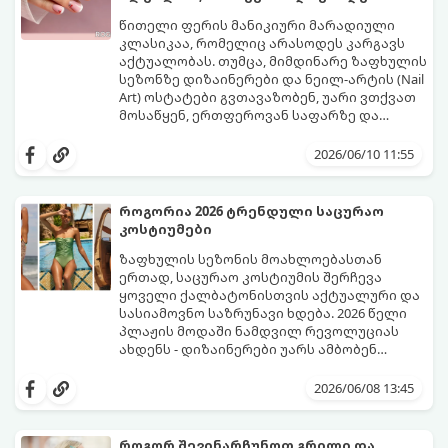
წითელი ფერის მანიკიური მარადიული
კლასიკაა, რომელიც არასოდეს კარგავს
აქტუალობას. თუმცა, მიმდინარე ზაფხულის
სეზონზე დიზაინერები და ნეილ-არტის (Nail
Art) ოსტატები გვთავაზობენ, უარი ვთქვათ
მოსაწყენ, ერთფეროვან საფარზე და
ფრჩხილებს ნამდვილი საზაფხულო,
წითელი ფერის სხვადასხვა ტონალობა -
წვნიანი და რომანტიკული განწყობა
კლასიკური ალისფერიდან დაწყებული,
2026/06/10 11:55
მივცეთ.
მუქი შინდისფერით დასრულებული
იდეალური ბაზაა ნათელი და თამამი
ექსპერიმენტებისთვის. გაიგეთ, რომელი
როგორია 2026 ტრენდული საცურაო
სამი მთავარი პრინტი იქნება ივნისის
კოსტიუმები
ყველაზე ცხელი ტრენდი ფრჩხილების
მოდაში:
ზაფხულის სეზონის მოახლოებასთან
ერთად, საცურაო კოსტიუმის შერჩევა
ყოველი ქალბატონისთვის აქტუალური და
სასიამოვნო საზრუნავი ხდება. 2026 წელი
პლაჟის მოდაში ნამდვილ რევოლუციას
ახდენს - დიზაინერები უარს ამბობენ
მოსაწყენ, სტანდარტულ ფორმებზე და
წლევანდელი ტენდენციები საშუალებას
აქცენტს აკეთებენ კომფორტის,
გაძლევთ იყოთ მაქსიმალურად თამამი,
2026/06/08 13:45
ფუტურიზმისა და რეტრო სტილის
გამოხატოთ თქვენი ინდივიდუალურობა და
იდეალურ სინთეზზე.
ამავდროულად თავი სრულიად
კომფორტულად იგრძნოთ. გაიგეთ,
როგორ შევინარჩუნოთ გრილი და