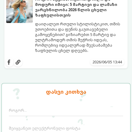
რომელი საცურაო კოსტიუმები იქნება 2026
მოდური იმიჯი: 5 მარტივი და ლამაზი
წლის ზაფხულის მთავარი ჰიტი:
ვარცხნილობა 2026 წლის ცხელი
ზაფხულისთვის
დაიღალეთ რთული სტილისტიკით, თმის
უთოებითა და ფენის გაუთავებელი
გამოყენებით? გიზიარებთ 5 მარტივ და
ულტრამოდურ თმის შეჭრის იდეას,
რომლებიც იდეალურად შეესაბამება
ზაფხულის ცხელ დღეებს.
როდესაც თერმომეტრის ხაზი 30 გრადუსს
სცდება, ხოლო ჰაერის ტენიანობა პიკს
2026/06/05 13:44
აღწევს, თმის რთული ვარცხნილობები
ნამდვილ წამებად იქცევა. ზაფხული არ
არის იმის დრო, რომ 45 წუთი დახარჯოთ
თმის დახვევაზე, ფენთან ბრძოლაში
ოფლით და მერე მთელი დღე შუბლზე
წარმოგიდგენთ 5 მოდურ იდეას, რომლებიც
დასვი კითხვა
მიწებებულ წინამოს ეჩხუბოთ.
ზაფხულში მაქსიმალურ კომფორტსა და
გრილ განწყობას შეგინარჩუნებთ: