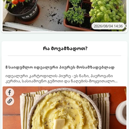
2026/08/04 14:36
რა მოვამზადოთ?
8 საიდუმლო იდეალური პიურეს მოსამზადებლად
იდეალური კარტოფილის პიურე - ეს ნაზი, ჰაეროვანი
კერძია, სასიამოვნო გემოთი და ნაღების-მოყვითალო
ფერით. მისი მომზადება ძალიან მარტივია, მაგრამ
არსებობს რამდენიმე საიდუმლო, რომლებიც უნდა
იცოდეთ, რომ პიურე იდეალურად გემრიელი გამოვიდეს.