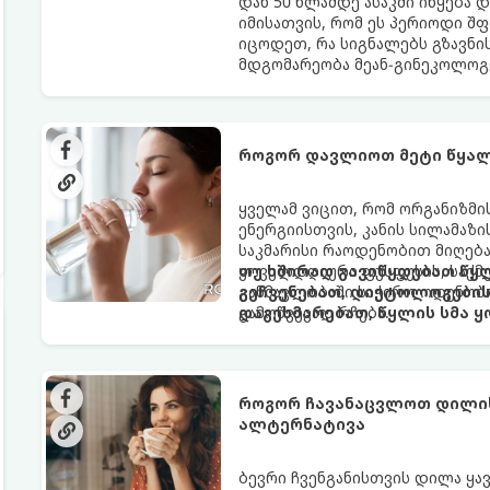
დან 50 წლამდე ასაკში იწყება 
იმისათვის, რომ ეს პერიოდი შ
იცოდეთ, რა სიგნალებს გზავნი
მდგომარეობა მეან-გინეკოლოგ
როგორ დავლიოთ მეტი წყალ
ყველამ ვიცით, რომ ორგანიზმ
ენერგიისთვის, კანის სილამაზ
საკმარისი რაოდენობით მიღება
ყოველდღიური ფუსფუსის, საქმე
თუ ხშირად გავიწყდებათ წყლ
განმავლობაში საჭირო ოდენობ
გეჩვენებათ, დიეტოლოგების 
გამოწვევად რჩება.
დაგეხმარებათ, წყლის სმა ყ
როგორ ჩავანაცვლოთ დილის 
ალტერნატივა
ბევრი ჩვენგანისთვის დილა ყა