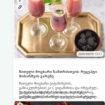
მაგრილებელ კოქტეილს.
2026/08/05 13:17
წითელი მოცხარი ზამთრისთვის: რეცეპტი
მოხარშვის გარეშე
წითელი მოცხარი ვიტამინების,
განსაკუთრებით კი C ვიტამინისა და ორგანული
მჟავების ნამდვილი საბადოა. თერმული
ეს მეთოდი ინარჩუნებს მოცხარის ბუნებრივ,
დამუშავების (მოხარშვის) დროს სასარგებლო
კაშკაშა გემოს, არომატს და ყველა სასარგებლო
ნივთიერებების დიდი ნაწილი იშლება. ამიტომ,
თვისებას.