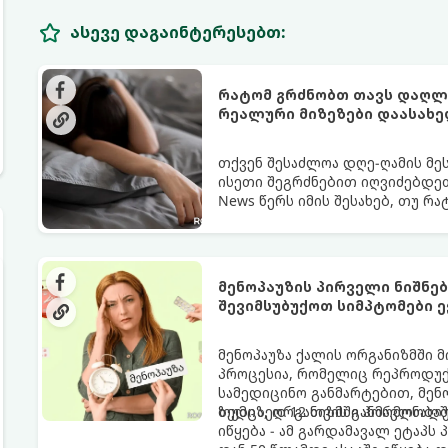
ასევე დაგაინტერესებთ:
რატომ გრძნობთ თავს დაღლი
რეალური მიზეზები დაასახ
თქვენ შესაძლოა დღე-ღამის მე
ისეთი შეგრძნებით იღვიძებდეთ
News წერს იმის შესახებ, თუ რ
გარანტია.
მენოპაუზის პირველი ნიშნე
შევიმსუბუქოთ სიმპტომები ე
მენოპაუზა ქალის ორგანიზმში 
პროცესია, რომელიც რეპროდუქც
სამედიცინო განმარტებით, მე
ზედიზედ 12 თვის განმავლობაში
თუმცა, ორგანიზმში ჰორმონალ
იწყება - ამ გარდამავალ ეტაპს