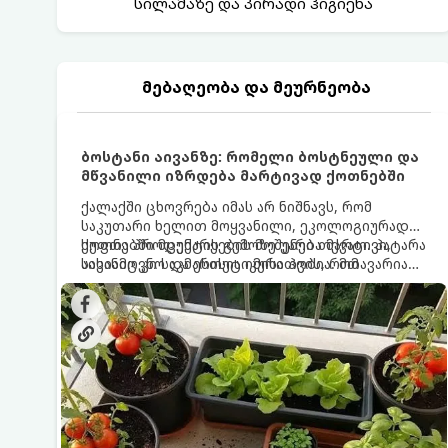
სილამაზე და პირადი ჰიგიენა
მებაღეობა და მეურნეობა
ბოსტანი აივანზე: რომელი ბოსტნეული და
მწვანილი იზრდება მარტივად ქოთნებში
ქალაქში ცხოვრება იმას არ ნიშნავს, რომ
საკუთარი ხელით მოყვანილი, ეკოლოგიურად
სუფთა პროდუქტის გემოზე უარი თქვათ. პატარა
ქოთნებში მცენარეების მოშენება მარტივი,
აივანიც კი საკმარისია იმისათვის, რომ
სასიამოვნო და ესთეტიკური ჰობია. მთავარია
მოიწყოთ მინი-ბოსტანი, საიდანაც
იცოდეთ, რომელი კულტურები ეგუებიან
ყოველდღიურად ახალ, არომატულ მწვანილსა
ქოთნის პირობებს ყველაზე კარგად და როგორ
და ბოსტნეულს მოკრეფთ.
მოუაროთ მათ სწორად.