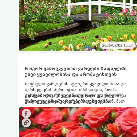
2026/08/03 15:24
როგორ გამოვკვებოთ ვარდები ზაფხულში
უხვი ყვავილობისა და არომატისთვის
ზაფხული ვარდების აქტიური ყვავილობისა და
სურნელების პერიოდია. იმისათვის, რომ
ბუჩქებმა უხვად, ხანგრძლივად იყვავილონ და
გთავაზობთ რჩევებს, თუ რით და როგორ
მსხვილი, კაშკაშა კვირტები გამოიტანონ, მათ
გამოვკვებოთ ვარდები ზაფხულში
რეგულარული და სწორი გამოკვება
საუკეთესო შედეგის მისაღწევად:
სჭირდებათ. ზაფხულის პერიოდში მცენარის
მოთხოვნილებები იცვლება, ამიტომ
მნიშვნელოვანია ვიცოდეთ, რომელი სასუქები
გამოიყენება ამ დროს.