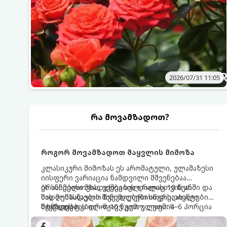
2026/07/31 11:05
რა მოვამზადოთ?
როგორ მოვამზადოთ მაყვლის მიმოზა
კლასიკური მიმოზას ეს არომატული, ულამაზესი
იისფერი ვარიაცია ნამდვილი მშვენებაა
ბრანჩებისთვის, უქმეების დილისთვის ან
ეს სასმელი მზადდება სულ რაღაც 10 წუთში და
სადღესასწაულო წვეულებებისთვის. ახალი
მის მომზადებას მინიმალური ინგრედიენტები
მაყვლის ტკბილ-მჟავე გემო, ლაიმის
სჭირდება.
მომზადების დრო: 10 წუთი ულუფა: 4–6 პორცია
ციტრუსოვანი არომატი და ცქრიალა ღვინის
ბუშტუკები ქმნის საოცრად დახვეწილ და