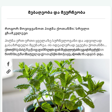
მებაღეობა და მეურნეობა
როგორ მოვიყვანოთ პიტნა ქოთანში: სრული
გზამკვლევი
პიტნა ერთ-ერთი ყველაზე სურნელოვანი და ადვილად
გასაზრდელი მცენარეა. ის იდეალურად ეგუება ქოთანში
ცხოვრებას, მეტიც, გამოცდილი მებაღეები გვირჩევენ,
ქოთნის პიტნა მთელი წლის განმავლობაში გაგახარებთ
რომ პიტნა მხოლოდ ქოთანში მოვიყვანოთ, რადგან ღია
ნორჩი, არომატული ფოთლებით ჩაის, ლიმონათისა თუ
გრუნტში (ბაღში) დარგვისას ის ფესვებით ძალიან
კერძებისთვის.
სწრაფად ვრცელდება და სხვა მცენარეებს ავიწროებს.