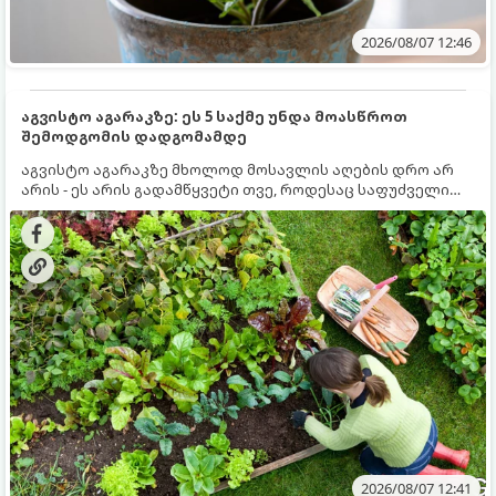
2026/08/07 12:46
აგვისტო აგარაკზე: ეს 5 საქმე უნდა მოასწროთ
შემოდგომის დადგომამდე
აგვისტო აგარაკზე მხოლოდ მოსავლის აღების დრო არ
არის - ეს არის გადამწყვეტი თვე, როდესაც საფუძველი
ეყრება მომავალი წლის მოსავალს და ბაღი მზადდება
შემოდგომა-ზამთრის სეზონისთვის. იმისათვის, რომ
ნიადაგმა ენერგია აღიდგინოს, ხოლო მცენარეებმა
ზამთარს გაუძლონ, აგვისტოს ბოლომდე 5
მნიშვნელოვანი საქმის გაკეთება უნდა მოასწროთ:
2026/08/07 12:41