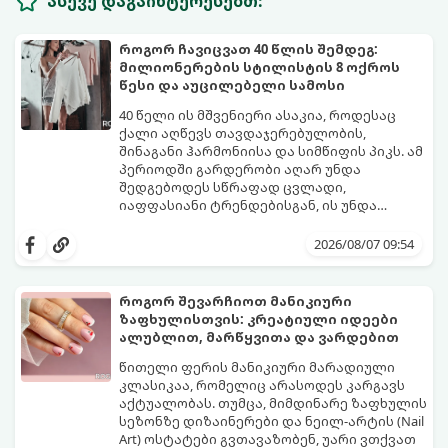
ასევე დაგაინტერესებთ:
როგორ ჩავიცვათ 40 წლის შემდეგ:
მილიონერების სტილისტის 8 ოქროს
წესი და აუცილებელი სამოსი
40 წელი ის მშვენიერი ასაკია, როდესაც
ქალი აღწევს თავდაჯერებულობის,
შინაგანი ჰარმონიისა და სიმწიფის პიკს. ამ
პერიოდში გარდერობი აღარ უნდა
შედგებოდეს სწრაფად ცვლადი,
იაფფასიანი ტრენდებისგან, ის უნდა
უსვამდეს ხაზს ელეგანტურობას, სტატუსსა
ცნობილმა ჰოლივუდელმა სტილისტმა,
და ინდივიდუალურობას.
რომელიც მილიონერებსა და
2026/08/07 09:54
ვარსკვლავებს ამშვენებს, დაასახელა ის
საბაზისო ნივთები და წესები, რომლებიც 40
წელს გადაცილებული თითოეული
როგორ შევარჩიოთ მანიკიური
ქალბატონის გარდერობში უნდა იყოს:
ზაფხულისთვის: კრეატიული იდეები
ალუბლით, მარწყვითა და ვარდებით
წითელი ფერის მანიკიური მარადიული
კლასიკაა, რომელიც არასოდეს კარგავს
აქტუალობას. თუმცა, მიმდინარე ზაფხულის
სეზონზე დიზაინერები და ნეილ-არტის (Nail
Art) ოსტატები გვთავაზობენ, უარი ვთქვათ