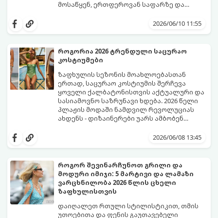
მოსაწყენ, ერთფეროვან საფარზე და
ფრჩხილებს ნამდვილი საზაფხულო,
წითელი ფერის სხვადასხვა ტონალობა -
წვნიანი და რომანტიკული განწყობა
კლასიკური ალისფერიდან დაწყებული,
2026/06/10 11:55
მივცეთ.
მუქი შინდისფერით დასრულებული
იდეალური ბაზაა ნათელი და თამამი
ექსპერიმენტებისთვის. გაიგეთ, რომელი
როგორია 2026 ტრენდული საცურაო
სამი მთავარი პრინტი იქნება ივნისის
კოსტიუმები
ყველაზე ცხელი ტრენდი ფრჩხილების
მოდაში:
ზაფხულის სეზონის მოახლოებასთან
ერთად, საცურაო კოსტიუმის შერჩევა
ყოველი ქალბატონისთვის აქტუალური და
სასიამოვნო საზრუნავი ხდება. 2026 წელი
პლაჟის მოდაში ნამდვილ რევოლუციას
ახდენს - დიზაინერები უარს ამბობენ
მოსაწყენ, სტანდარტულ ფორმებზე და
წლევანდელი ტენდენციები საშუალებას
აქცენტს აკეთებენ კომფორტის,
გაძლევთ იყოთ მაქსიმალურად თამამი,
2026/06/08 13:45
ფუტურიზმისა და რეტრო სტილის
გამოხატოთ თქვენი ინდივიდუალურობა და
იდეალურ სინთეზზე.
ამავდროულად თავი სრულიად
კომფორტულად იგრძნოთ. გაიგეთ,
როგორ შევინარჩუნოთ გრილი და
რომელი საცურაო კოსტიუმები იქნება 2026
მოდური იმიჯი: 5 მარტივი და ლამაზი
წლის ზაფხულის მთავარი ჰიტი:
ვარცხნილობა 2026 წლის ცხელი
ზაფხულისთვის
დაიღალეთ რთული სტილისტიკით, თმის
უთოებითა და ფენის გაუთავებელი