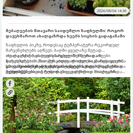
2026/08/04 14:36
მებაღეების მთავარი საიდუმლო ზაფხულში: როგორ
დავეხმაროთ ახალგაზრდა ხეებს სიცხის გადატანაში
ზაფხულის პიკზე, როდესაც ტემპერატურა რეკორდულ
მაჩვენებლებს აღწევს, ბაღში ყველაზე მეტად
ახალგაზრდა, ახლად დარგული ნერგები და ხეები
თუ ახალგაზრდა ხეებს ზაფხულში სწორად არ
ზარალდებიან. მათ ჯერ კიდევ არ აქვთ საკმარისად ღრმა
დავეხმარებით, მათ შესაძლოა ფოთლები დასცვივდეთ,
და განვითარებული ფესვთა სისტემა, რათა ნიადაგის
ხმობა დაიწყონ ან ზამთრის ყინვებს სუსტი ორგანიზმით
გთავაზობთ მებაღეების გამოცდილ საიდუმლოებებსა და
ქვედა ფენებიდან ტენი დამოუკიდებლად მოიპოვონ.
შეხვდნენ.
ოქროს წესებს, თუ როგორ გადავარჩინოთ ახალგაზრდა
ხეები ზაფხულის სიცხეში: