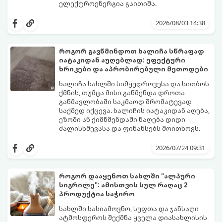
ელექტროენერგია გაითიშა.
საბედნიეროდ, არსებობს ფიზიკის მარტივი
კანონები და გამოცდილი ყოფითი ხრიკები,
2026/08/03 14:38
რომლებიც დაგეხმარებათ, საგრძნობლად
დაწიოთ ტემპერატურა სახლში და შექმნათ
სასიამოვნო სიგრილე სპეციალური
როგორ გავწმინდოთ ხალიჩა სწრაფად
ტექნიკის გარეშეც.
იატაკიდან აუღებლად: ეფექტური
გთავაზობთ 10 საუკეთესო და
ხრიკები და აპრობირებული მეთოდები
ხელმისაწვდომ მეთოდს:
ხალიჩა სახლში სიმყუდროვესა და სითბოს
ქმნის, თუმცა მისი გაწმენდა დროთა
განმავლობაში საკმაოდ შრომატევად
საქმედ იქცევა. ხალიჩის იატაკიდან აღება,
ეზოში ან ქიმწმენდაში წაღება დიდი
ძალისხმევასა და ფინანსებს მოითხოვს.
სინამდვილეში, არსებობს რამდენიმე
ეფექტური, ბიუჯეტური და აპრობირებული
2026/07/24 09:31
მეთოდი, რომელთა დახმარებითაც
შეძლებთ ხალიჩის ადგილზევე გაწმენდას,
ლაქების ამოყვანასა და პირვანდელი
როგორ დააყენოთ სახლში "ალპური
სიახლის დაბრუნებას.
სიგრილე": ამისთვის სულ რაღაც 2
პროდუქტია საჭირო
სახლში სასიამოვნო, სუფთა და ჯანსაღი
ატმოსფეროს შექმნა ყველა დიასახლისის