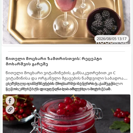
2026/08/05 13:17
წითელი მოცხარი ზამთრისთვის: რეცეპტი
მოხარშვის გარეშე
წითელი მოცხარი ვიტამინების, განსაკუთრებით კი C
ვიტამინისა და ორგანული მჟავების ნამდვილი საბადოა.
თერმული დამუშავების (მოხარშვის) დროს სასარგებლო
ეს მეთოდი ინარჩუნებს მოცხარის ბუნებრივ, კაშკაშა
ნივთიერებების დიდი ნაწილი იშლება. ამიტომ, ამ
გემოს, არომატს და ყველა სასარგებლო თვისებას.
კენკრის ზამთრისთვის შესანახად საუკეთესო გზა
„ცოცხალი ჯემის“ მომზადებაა - მოხარშვის გარეშე.