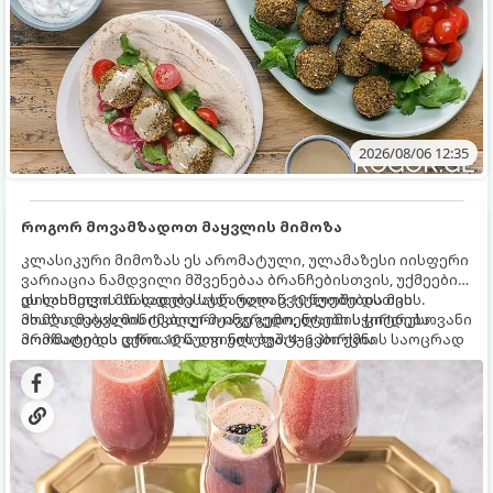
2026/08/06 12:35
როგორ მოვამზადოთ მაყვლის მიმოზა
კლასიკური მიმოზას ეს არომატული, ულამაზესი იისფერი
ვარიაცია ნამდვილი მშვენებაა ბრანჩებისთვის, უქმეების
დილისთვის ან სადღესასწაულო წვეულებებისთვის.
ეს სასმელი მზადდება სულ რაღაც 10 წუთში და მის
ახალი მაყვლის ტკბილ-მჟავე გემო, ლაიმის ციტრუსოვანი
მომზადებას მინიმალური ინგრედიენტები სჭირდება.
არომატი და ცქრიალა ღვინის ბუშტუკები ქმნის საოცრად
მომზადების დრო: 10 წუთი ულუფა: 4–6 პორცია
დახვეწილ და მაგრილებელ კოქტეილს.