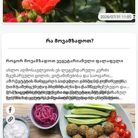
2026/07/31 11:05
რა მოვამზადოთ?
როგორ მოვამზადოთ ვეგეტარიანული ფალაფელი
ახლო აღმოსავლეთის ეს ლეგენდარული კერძი
მცენარეული ცილის, ვიტამინებისა და საოცარი
არომატების ნამდვილი საბადოა. გარედან ოქროსფერი
ამ რეცეპტის მთავარი საიდუმლო იმაში მდგომარეობს,
და ხრაშუნა, ხოლო შიგნიდან ნაზი და მწვანე
რომ გამოიყენება გამომშრალი და ჩამბალი მუხუდო და
ფალაფელის ბურთულები იდეალურია პიტაში (არაბულ
არა დაკონსერვებული, რათა ბურთულებმა შეწვისას
მომზადების დრო: 20 წუთი (დამატებით მუხუდოს
პურში) ჩასადებად, სალათებთან ერთად ან ტახინის
ფორმა იდეალურად შეინარჩუნოს და არ დაიშალოს.
ჩალბობის დრო: 12-24 საათი) შეწვის დრო: 10–15 წუთი
(სესამის) სოუსთან მირთმევისთვის.
ულუფა: 20–24 ცალი ბურთულა (4–6 პორცია)