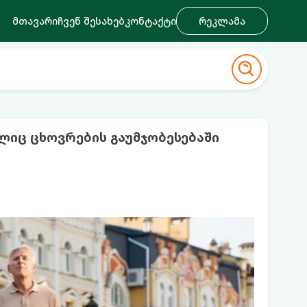
მთავარი
ჩვენ შესახებ
კონტაქტი
რეკლამა
ლიც ცხოვრების გაუმჯობესებაში