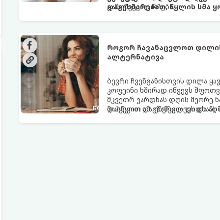
გამოწვევად რჩება.
დაგეხმარებათ, წყლის სმა ყ
როგორ ჩავანაცვლოთ დილის 
ალტერნატივა
ბევრი ჩვენგანისთვის დილა ყა
კოფეინი ხშირად იწვევს შფოთვა
მკვეთრ ვარდნას დღის მეორე ნ
დაიწყოთ და ენერგია დიდხანს შ
მიჰყევით ამ გზამკვლევს და ა
ალტერნატივას გვთავაზობენ.