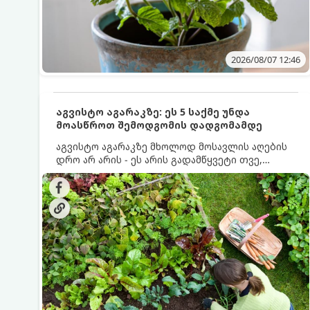
2026/08/07 12:46
აგვისტო აგარაკზე: ეს 5 საქმე უნდა
მოასწროთ შემოდგომის დადგომამდე
აგვისტო აგარაკზე მხოლოდ მოსავლის აღების
დრო არ არის - ეს არის გადამწყვეტი თვე,
როდესაც საფუძველი ეყრება მომავალი წლის
მოსავალს და ბაღი მზადდება შემოდგომა-
ზამთრის სეზონისთვის. იმისათვის, რომ
ნიადაგმა ენერგია აღიდგინოს, ხოლო
მცენარეებმა ზამთარს გაუძლონ, აგვისტოს
ბოლომდე 5 მნიშვნელოვანი საქმის გაკეთება
უნდა მოასწროთ: