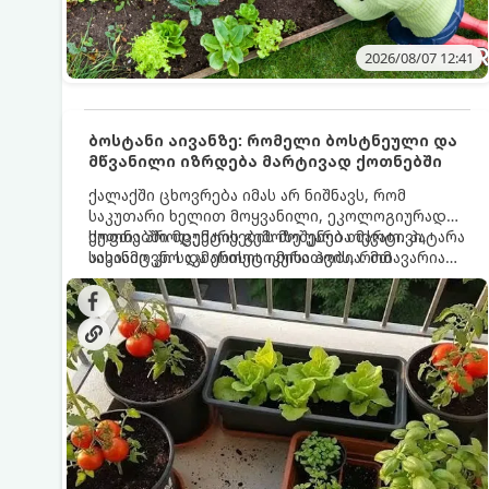
2026/08/07 12:41
ბოსტანი აივანზე: რომელი ბოსტნეული და
მწვანილი იზრდება მარტივად ქოთნებში
ქალაქში ცხოვრება იმას არ ნიშნავს, რომ
საკუთარი ხელით მოყვანილი, ეკოლოგიურად
სუფთა პროდუქტის გემოზე უარი თქვათ. პატარა
ქოთნებში მცენარეების მოშენება მარტივი,
აივანიც კი საკმარისია იმისათვის, რომ
სასიამოვნო და ესთეტიკური ჰობია. მთავარია
მოიწყოთ მინი-ბოსტანი, საიდანაც
იცოდეთ, რომელი კულტურები ეგუებიან
ყოველდღიურად ახალ, არომატულ მწვანილსა
ქოთნის პირობებს ყველაზე კარგად და როგორ
და ბოსტნეულს მოკრეფთ.
მოუაროთ მათ სწორად.