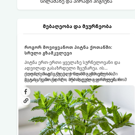
სილამაზე და პირადი ჰიგიენა
მებაღეობა და მეურნეობა
როგორ მოვიყვანოთ პიტნა ქოთანში:
სრული გზამკვლევი
პიტნა ერთ-ერთი ყველაზე სურნელოვანი და
ადვილად გასაზრდელი მცენარეა. ის
იდეალურად ეგუება ქოთანში ცხოვრებას,
ქოთნის პიტნა მთელი წლის განმავლობაში
მეტიც, გამოცდილი მებაღეები გვირჩევენ, რომ
გაგახარებთ ნორჩი, არომატული ფოთლებით
პიტნა მხოლოდ ქოთანში მოვიყვანოთ, რადგან
ჩაის, ლიმონათისა თუ კერძებისთვის.
ღია გრუნტში (ბაღში) დარგვისას ის ფესვებით
ძალიან სწრაფად ვრცელდება და სხვა
მცენარეებს ავიწროებს.