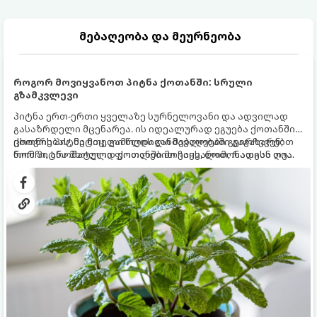
მებაღეობა და მეურნეობა
როგორ მოვიყვანოთ პიტნა ქოთანში: სრული
გზამკვლევი
პიტნა ერთ-ერთი ყველაზე სურნელოვანი და ადვილად
გასაზრდელი მცენარეა. ის იდეალურად ეგუება ქოთანში
ცხოვრებას, მეტიც, გამოცდილი მებაღეები გვირჩევენ,
ქოთნის პიტნა მთელი წლის განმავლობაში გაგახარებთ
რომ პიტნა მხოლოდ ქოთანში მოვიყვანოთ, რადგან ღია
ნორჩი, არომატული ფოთლებით ჩაის, ლიმონათისა თუ
გრუნტში (ბაღში) დარგვისას ის ფესვებით ძალიან
კერძებისთვის.
სწრაფად ვრცელდება და სხვა მცენარეებს ავიწროებს.