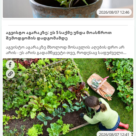
2026/08/07 12:46
აგვისტო აგარაკზე: ეს 5 საქმე უნდა მოასწროთ
შემოდგომის დადგომამდე
აგვისტო აგარაკზე მხოლოდ მოსავლის აღების დრო არ
არის - ეს არის გადამწყვეტი თვე, როდესაც საფუძველი
ეყრება მომავალი წლის მოსავალს და ბაღი მზადდება
შემოდგომა-ზამთრის სეზონისთვის. იმისათვის, რომ
ნიადაგმა ენერგია აღიდგინოს, ხოლო მცენარეებმა
ზამთარს გაუძლონ, აგვისტოს ბოლომდე 5
მნიშვნელოვანი საქმის გაკეთება უნდა მოასწროთ:
2026/08/07 12:41