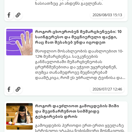
ხასიათზეც კი ახდენს გავლენას.
ბოლო წლებში საქართველოში ტენდენცია
საგრძნობლად შეიცვალა: ტრადიციულ და
2026/08/03 15:13
კლასიკურ სახელებთან ერთად, მშობლები
სულ უფრო ხშირად ირჩევენ მოკლე,
ჟღერად და თანამედროვე სახელებს.
როგორ ცხოვრობენ მემარცხენეები: 10
საინტერესო და მეცნიერული ფაქტი,
რაც მათ შესახებ უნდა იცოდეთ
მსოფლიო მოსახლეობის დაახლოებით 10-
12% მემარცხენეა. საუკუნეების
განმავლობაში მემარცხენეობას
ცრურწმენებითა და ეჭვით უყურებდნენ,
თუმცა თანამედროვე მეცნიერებამ
დაამტკიცა, რომ ეს უბრალოდ ტვინისა და
ნერვული სისტემის მუშაობის უნიკალური
გთავაზობთ 10 საინტერესო მეცნიერულ
თავისებურებაა.
ფაქტს იმის შესახებ, თუ როგორ მუშაობს
2026/07/27 12:46
მემარცხენეების ტვინი და რა
უპირატესობები თუ გამოწვევები აქვთ
მათ ყოველდღიურ ცხოვრებაში.
როგორ დავძლიოთ გამოცდების შიში
და შევინარჩუნოთ სიმშვიდე
ტესტირების დროს
გამოცდების პერიოდი ერთ-ერთი ყველაზე
სტრესული ეტაპია ნებისმიერი მოსწავლის,