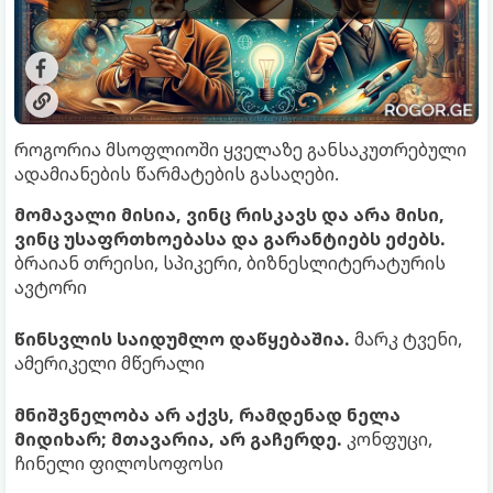
რო­გო­რია მსოფ­ლი­ო­ში ყვე­ლა­ზე გან­სა­კუთ­რე­ბუ­ლი
ადა­მი­ა­ნე­ბის წარ­მა­ტე­ბის გა­სა­ღე­ბი.
მომავალი მისია, ვინც რისკავს და არა მისი,
ვინც უსაფრთხოებასა და გარანტიებს ეძებს.
ბრაიან თრეისი, სპიკერი, ბიზნესლიტერატურის
ავტორი
წინსვლის საიდუმლო დაწყებაშია.
მარკ ტვენი,
ამერიკელი მწერალი
მნიშვნელობა არ აქვს, რამდენად ნელა
მიდიხარ; მთავარია, არ გაჩერდე.
კონფუცი,
ჩინელი ფილოსოფოსი