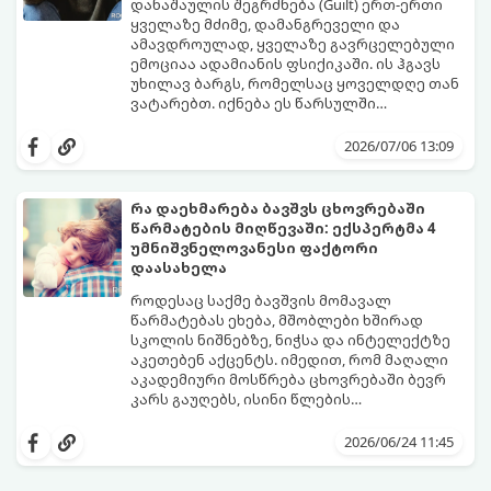
დანაშაულის შეგრძნება (Guilt) ერთ-ერთი
ყველაზე მძიმე, დამანგრეველი და
ამავდროულად, ყველაზე გავრცელებული
ემოციაა ადამიანის ფსიქიკაში. ის ჰგავს
უხილავ ბარგს, რომელსაც ყოველდღე თან
ვატარებთ. იქნება ეს წარსულში
დაშვებული შეცდომა, ვინმესთვის გულის
ფსიქოთერაპიაში მიიჩნევა, რომ
ტკენა, ოჯახის წევრებისთვის
დანაშაულის გრძნობას აქვს თავისი
2026/07/06 13:09
არასაკმარისი დროის დათმობა თუ
დადებითი, ევოლუციური ფუნქციაც ის
საკუთარი თავის მიმართ წაყენებული
გვკარნახობს, როდის დავარღვიეთ
გადაჭარბებული მოთხოვნები
საკუთარი თუ საზოგადოებრივი მორალური
რა დაეხმარება ბავშვს ცხოვრებაში
-დანაშაულის განცდა შიგნიდან ფიტავს
კოდექსი. თუმცა, როდესაც ეს ემოცია
წარმატების მიღწევაში: ექსპერტმა 4
ადამიანს და ართმევს მას აწმყოთი
ქრონიკულ ფორმას იღებს, ის ნევროზულ,
გთავაზობთ პრაქტიკულ, ფსიქოლოგიურ
უმნიშვნელოვანესი ფაქტორი
ტკბობის უნარს.
ტოქსიკურ სინდრომად იქცევა.
გზამკვლევს, თუ როგორ დაამუშაოთ
დაასახელა
წარსულის შეცდომები და
გათავისუფლდეთ ამ მძიმე ტვირთისგან:
როდესაც საქმე ბავშვის მომავალ
წარმატებას ეხება, მშობლები ხშირად
სკოლის ნიშნებზე, ნიჭსა და ინტელექტზე
აკეთებენ აქცენტს. იმედით, რომ მაღალი
აკადემიური მოსწრება ცხოვრებაში ბევრ
კარს გაუღებს, ისინი წლების
განმავლობაში მუშაობენ ბავშვის სასკოლო
ექსპერტები განმარტავენ, რომ
შედეგების გაუმჯობესებაზე. თუმცა,
თვითკონტროლი ადამიანს ეხმარება
2026/06/24 11:45
არსებობს კიდევ ერთი უნარი, რომელიც
სირთულეების გადალახვაში, ჯანსაღი
ბავშვის მომავალს ფუნდამენტურად
ურთიერთობების შენებაში, გონივრული