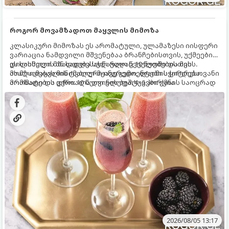
როგორ მოვამზადოთ მაყვლის მიმოზა
კლასიკური მიმოზას ეს არომატული, ულამაზესი იისფერი
ვარიაცია ნამდვილი მშვენებაა ბრანჩებისთვის, უქმეების
დილისთვის ან სადღესასწაულო წვეულებებისთვის.
ეს სასმელი მზადდება სულ რაღაც 10 წუთში და მის
ახალი მაყვლის ტკბილ-მჟავე გემო, ლაიმის ციტრუსოვანი
მომზადებას მინიმალური ინგრედიენტები სჭირდება.
არომატი და ცქრიალა ღვინის ბუშტუკები ქმნის საოცრად
მომზადების დრო: 10 წუთი ულუფა: 4–6 პორცია
დახვეწილ და მაგრილებელ კოქტეილს.
2026/08/05 13:17