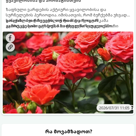
ყვავილობისა და არომატისთვის
ზაფხული ვარდების აქტიური ყვავილობისა და
სურნელების პერიოდია. იმისათვის, რომ ბუჩქებმა უხვად,
ხანგრძლივად იყვავილონ და მსხვილი, კაშკაშა
გთავაზობთ რჩევებს, თუ რით და როგორ
კვირტები გამოიტანონ, მათ რეგულარული და სწორი
გამოვკვებოთ ვარდები ზაფხულში საუკეთესო
გამოკვება სჭირდებათ. ზაფხულის პერიოდში მცენარის
შედეგის მისაღწევად:
მოთხოვნილებები იცვლება, ამიტომ მნიშვნელოვანია
ვიცოდეთ, რომელი სასუქები გამოიყენება ამ დროს.
2026/07/31 11:05
რა მოვამზადოთ?