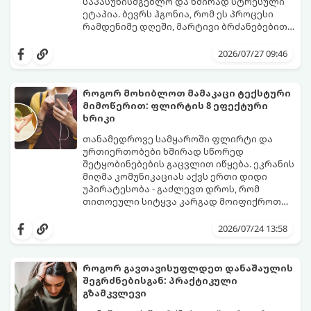
საპასუხისმგებლო და ხშირად სტრესული
ეტაპია. ბევრს ჰგონია, რომ ეს პროცესი
რამდენიმე დღეში, მარტივი ბრძანებებით
წყდება, თუმცა სინამდვილეში ეს არის
გთავაზობთ დეტალურ გზამკვლევს, თუ
ფიზიოლოგიური და ფსიქოლოგიური
როგორ გახადოთ ეს პროცესი
2026/07/27 09:46
მომწიფების პროცესი, რომელიც
უმტკივნეულო როგორც ბავშვისთვის,
ინდივიდუალურ მიდგომასა და
ისე თქვენთვის.
მოთმინებას მოითხოვს.
როგორ მოხიბლოთ მამაკაცი ტექსტური
მიმოწერით: ფლირტის 8 ეფექტური
ხრიკი
თანამედროვე სამყაროში ფლირტი და
ურთიერთობები ხშირად სწორედ
შეტყობინებების გაცვლით იწყება. ეკრანის
მიღმა კომუნიკაციას აქვს ერთი დიდი
უპირატესობა - გაძლევთ დროს, რომ
თითოეული სიტყვა კარგად მოიფიქროთ
და საიდუმლოებით მოცული, მიმზიდველი
თუ გსურთ, რომ მან ტელეფონს თვალი ვერ
იმიჯი შექმნათ.
მოაცილოს და მოუთმენლად ელოდოს
2026/07/24 13:58
თქვენს ყოველ შეტყობინებას, გამოიყენეთ
ფსიქოლოგიაზე დაფუძნებული ეს 10 ოქროს
წესი:
როგორ გავთავისუფლდეთ დანაშაულის
შეგრძნებისგან: პრაქტიკული
გზამკვლევი