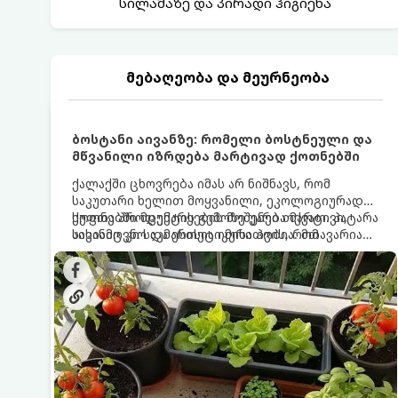
სილამაზე და პირადი ჰიგიენა
მებაღეობა და მეურნეობა
ბოსტანი აივანზე: რომელი ბოსტნეული და
მწვანილი იზრდება მარტივად ქოთნებში
ქალაქში ცხოვრება იმას არ ნიშნავს, რომ
საკუთარი ხელით მოყვანილი, ეკოლოგიურად
სუფთა პროდუქტის გემოზე უარი თქვათ. პატარა
ქოთნებში მცენარეების მოშენება მარტივი,
აივანიც კი საკმარისია იმისათვის, რომ
სასიამოვნო და ესთეტიკური ჰობია. მთავარია
მოიწყოთ მინი-ბოსტანი, საიდანაც
იცოდეთ, რომელი კულტურები ეგუებიან
ყოველდღიურად ახალ, არომატულ მწვანილსა
ქოთნის პირობებს ყველაზე კარგად და როგორ
და ბოსტნეულს მოკრეფთ.
მოუაროთ მათ სწორად.