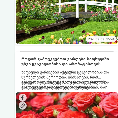
2026/08/03 15:24
როგორ გამოვკვებოთ ვარდები ზაფხულში
უხვი ყვავილობისა და არომატისთვის
ზაფხული ვარდების აქტიური ყვავილობისა და
სურნელების პერიოდია. იმისათვის, რომ
ბუჩქებმა უხვად, ხანგრძლივად იყვავილონ და
გთავაზობთ რჩევებს, თუ რით და როგორ
მსხვილი, კაშკაშა კვირტები გამოიტანონ, მათ
გამოვკვებოთ ვარდები ზაფხულში
რეგულარული და სწორი გამოკვება
საუკეთესო შედეგის მისაღწევად:
სჭირდებათ. ზაფხულის პერიოდში მცენარის
მოთხოვნილებები იცვლება, ამიტომ
მნიშვნელოვანია ვიცოდეთ, რომელი სასუქები
გამოიყენება ამ დროს.