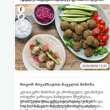
სალათებთან ერთად ან ტახინის (სესამის)
იდეალურად შეინარჩუნოს და არ დაიშალოს.
დრო: 10–15 წუთი ულუფა: 20–24 ცალი ბურთულა
სოუსთან მირთმევისთვის.
(4–6 პორცია)
2026/08/06 12:35
როგორ მოვამზადოთ მაყვლის მიმოზა
კლასიკური მიმოზას ეს არომატული, ულამაზესი
იისფერი ვარიაცია ნამდვილი მშვენებაა
ბრანჩებისთვის, უქმეების დილისთვის ან
ეს სასმელი მზადდება სულ რაღაც 10 წუთში და
სადღესასწაულო წვეულებებისთვის. ახალი
მის მომზადებას მინიმალური ინგრედიენტები