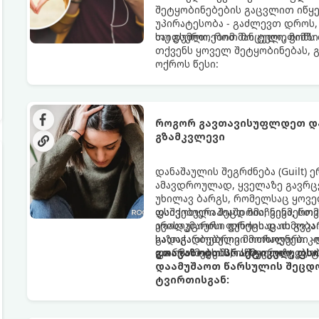
შეტყობინებების გაცვლით იწყებ
უპირატესობა - გაძლევთ დროს
საიდუმლოებით მოცული, მიმზი
თუ გსურთ, რომ მან ტელეფონ
თქვენს ყოველ შეტყობინებას, 
ოქროს წესი:
როგორ გავთავისუფლდეთ და
გზამკვლევი
დანაშაულის შეგრძნება (Guilt)
ამავდროულად, ყველაზე გავრცე
უხილავ ბარგს, რომელსაც ყოვე
დაშვებული შეცდომა, ვინმესთვ
ფსიქოთერაპიაში მიიჩნევა, რომ
არასაკმარისი დროის დათმობა 
ევოლუციური ფუნქციაც ის გვკა
გადაჭარბებული მოთხოვნები -დ
საზოგადოებრივი მორალური კო
და ართმევს მას აწმყოთი ტკბობ
ფორმას იღებს, ის ნევროზულ, 
გთავაზობთ პრაქტიკულ, ფს
დაამუშაოთ წარსულის შეცდო
ტვირთისგან: