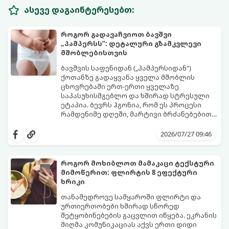
ასევე დაგაინტერესებთ:
როგორ გადავაჩვიოთ ბავშვი
„პამპერსს“: დეტალური გზამკვლევი
მშობლებისთვის
ბავშვის საფენიდან („პამპერსიდან“)
ქოთანზე გადაყვანა ყველა მშობლის
ცხოვრებაში ერთ-ერთი ყველაზე
საპასუხისმგებლო და ხშირად სტრესული
ეტაპია. ბევრს ჰგონია, რომ ეს პროცესი
რამდენიმე დღეში, მარტივი ბრძანებებით
წყდება, თუმცა სინამდვილეში ეს არის
გთავაზობთ დეტალურ გზამკვლევს, თუ
ფიზიოლოგიური და ფსიქოლოგიური
როგორ გახადოთ ეს პროცესი
2026/07/27 09:46
მომწიფების პროცესი, რომელიც
უმტკივნეულო როგორც ბავშვისთვის,
ინდივიდუალურ მიდგომასა და
ისე თქვენთვის.
მოთმინებას მოითხოვს.
როგორ მოხიბლოთ მამაკაცი ტექსტური
მიმოწერით: ფლირტის 8 ეფექტური
ხრიკი
თანამედროვე სამყაროში ფლირტი და
ურთიერთობები ხშირად სწორედ
შეტყობინებების გაცვლით იწყება. ეკრანის
მიღმა კომუნიკაციას აქვს ერთი დიდი