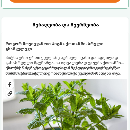
მებაღეობა და მეურნეობა
როგორ მოვიყვანოთ პიტნა ქოთანში: სრული
გზამკვლევი
პიტნა ერთ-ერთი ყველაზე სურნელოვანი და ადვილად
გასაზრდელი მცენარეა. ის იდეალურად ეგუება ქოთანში
ცხოვრებას, მეტიც, გამოცდილი მებაღეები გვირჩევენ,
ქოთნის პიტნა მთელი წლის განმავლობაში გაგახარებთ
რომ პიტნა მხოლოდ ქოთანში მოვიყვანოთ, რადგან ღია
ნორჩი, არომატული ფოთლებით ჩაის, ლიმონათისა თუ
გრუნტში (ბაღში) დარგვისას ის ფესვებით ძალიან
კერძებისთვის.
სწრაფად ვრცელდება და სხვა მცენარეებს ავიწროებს.