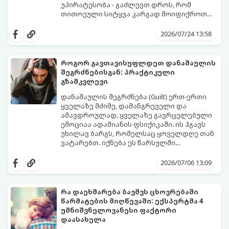
უპირატესობა - გაძლევთ დროს, რომ
თითოეული სიტყვა კარგად მოიფიქროთ
და საიდუმლოებით მოცული, მიმზიდველი
თუ გსურთ, რომ მან ტელეფონს თვალი ვერ
იმიჯი შექმნათ.
მოაცილოს და მოუთმენლად ელოდოს
2026/07/24 13:58
თქვენს ყოველ შეტყობინებას, გამოიყენეთ
ფსიქოლოგიაზე დაფუძნებული ეს 10 ოქროს
წესი:
როგორ გავთავისუფლდეთ დანაშაულის
შეგრძნებისგან: პრაქტიკული
გზამკვლევი
დანაშაულის შეგრძნება (Guilt) ერთ-ერთი
ყველაზე მძიმე, დამანგრეველი და
ამავდროულად, ყველაზე გავრცელებული
ემოციაა ადამიანის ფსიქიკაში. ის ჰგავს
უხილავ ბარგს, რომელსაც ყოველდღე თან
ვატარებთ. იქნება ეს წარსულში
დაშვებული შეცდომა, ვინმესთვის გულის
ფსიქოთერაპიაში მიიჩნევა, რომ
ტკენა, ოჯახის წევრებისთვის
დანაშაულის გრძნობას აქვს თავისი
2026/07/06 13:09
არასაკმარისი დროის დათმობა თუ
დადებითი, ევოლუციური ფუნქციაც ის
საკუთარი თავის მიმართ წაყენებული
გვკარნახობს, როდის დავარღვიეთ
გადაჭარბებული მოთხოვნები
საკუთარი თუ საზოგადოებრივი მორალური
რა დაეხმარება ბავშვს ცხოვრებაში
-დანაშაულის განცდა შიგნიდან ფიტავს
კოდექსი. თუმცა, როდესაც ეს ემოცია
წარმატების მიღწევაში: ექსპერტმა 4
ადამიანს და ართმევს მას აწმყოთი
ქრონიკულ ფორმას იღებს, ის ნევროზულ,
გთავაზობთ პრაქტიკულ, ფსიქოლოგიურ
უმნიშვნელოვანესი ფაქტორი
ტკბობის უნარს.
ტოქსიკურ სინდრომად იქცევა.
გზამკვლევს, თუ როგორ დაამუშაოთ
დაასახელა
წარსულის შეცდომები და