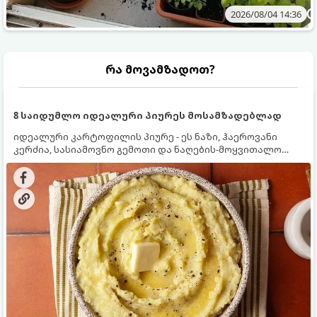
2026/08/04 14:36
რა მოვამზადოთ?
8 საიდუმლო იდეალური პიურეს მოსამზადებლად
იდეალური კარტოფილის პიურე - ეს ნაზი, ჰაეროვანი
კერძია, სასიამოვნო გემოთი და ნაღების-მოყვითალო
ფერით. მისი მომზადება ძალიან მარტივია, მაგრამ
არსებობს რამდენიმე საიდუმლო, რომლებიც უნდა
იცოდეთ, რომ პიურე იდეალურად გემრიელი გამოვიდეს.