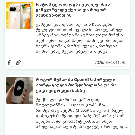
რატომ ყვითლდება ტელეფონის
გამჭვირვალე ქეისი და როგორ
გავწმინდოთ ის
გამჭვირვალე სილიკონის ჩასადები
ტელეფონისთვის ყველაზე პოპულარული
არჩევანია, თუმცა მას ერთი დიდი მინუსი
აქვს, დროთა განმავლობაში ყვითლდება.
ბევრს ჰგონია, რომ ეს ჭუჭყია, რომლის
მოშორებაც შეუძლებელია, თუმცა
არსებობს მეთოდები, რომლებიც მას
პირვანდელ სახეს დაუბრუნებს.
2026/05/08 11:08
როგორ მუშაობს OpenAI-ს პირველი
პორტატიული მოწყობილობა და რა
უნდა ვიცოდეთ მასზე
ტექნოლოგიური სამყარო დიდ
მოლოდინშია — OpenAI, კომპანია,
რომელმაც შექმნა ChatGPT, თავის პირველ
ფიზიკურ მოწყობილობაზე მუშაობს. ეს არ
იქნება მორიგი სმარტფონი, არამედ
სრულიად ახალი ტიპის გაჯეტი, რომელიც
ხელოვნურ ინტელექტთან ჩვენს
მიჰყევით ამ გზამკვლევს, რათა გაიგოთ, რა