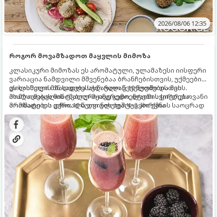
2026/08/06 12:35
როგორ მოვამზადოთ მაყვლის მიმოზა
კლასიკური მიმოზას ეს არომატული, ულამაზესი იისფერი
ვარიაცია ნამდვილი მშვენებაა ბრანჩებისთვის, უქმეების
დილისთვის ან სადღესასწაულო წვეულებებისთვის.
ეს სასმელი მზადდება სულ რაღაც 10 წუთში და მის
ახალი მაყვლის ტკბილ-მჟავე გემო, ლაიმის ციტრუსოვანი
მომზადებას მინიმალური ინგრედიენტები სჭირდება.
არომატი და ცქრიალა ღვინის ბუშტუკები ქმნის საოცრად
მომზადების დრო: 10 წუთი ულუფა: 4–6 პორცია
დახვეწილ და მაგრილებელ კოქტეილს.