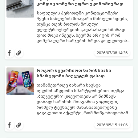
კონდიციონერი უფრო ეკონომიურად
ზაფხულის პერიოდში კონდიციონერი
ჩვენი სახლების მთავარი მხსნელი ხდება,
თუმცა თვის ბოლოს მოსული
ელექტროენერგიის გადასახადი ხშირად
დიდ შოკს იწვევს. ბევრმა არ იცის, რომ
კომუნალური ხარჯების ზრდა ყოველთვის
თავად აპარატის ბრალი არ არის, ხშირად
არსებობს რამდენიმე მარტივი რეჟიმი და
მიზეზი მისი არასწორი ექსპლუატაცია და
პარამეტრი, რომლებიც დაგეხმარებათ
2026/07/08 14:36
მართვის პულტის პარამეტრების
შეინარჩუნოთ სასურველი სიგრილე და
უცოდინარობაა.
ამავდროულად საგრძნობლად დაზოგოთ
ბიუჯეტი.
როგორ შევარჩიოთ ხარისხიანი
გთავაზობთ ეკონომიური მუშაობის
სმარტფონი ბიუჯეტურ ფასად
მთავარ ხრიკებს:
თანამედროვე ბაზარი სავსეა
ხელმისაწვდომი სმარტფონებით, თუმცა
„ბიუჯეტური“ ყოველთვის არ ნიშნავს
დაბალ ხარისხს. მთავარია ვიცოდეთ,
რომელ ტექნიკურ მახასიათებლებზე
გავაკეთოთ აქცენტი, რომ მოწყობილობამ
რამდენიმე წელი გამართულად იმუშაოს.
მიჰყევით ამ გზამკვლევს ოპტიმალური
არჩევანის გასაკეთებლად:
2026/05/15 11:06