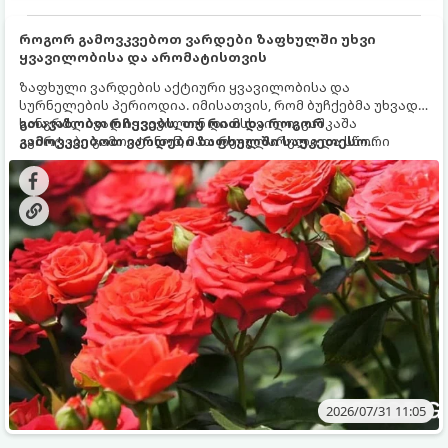
როგორ გამოვკვებოთ ვარდები ზაფხულში უხვი
ყვავილობისა და არომატისთვის
ზაფხული ვარდების აქტიური ყვავილობისა და
სურნელების პერიოდია. იმისათვის, რომ ბუჩქებმა უხვად,
ხანგრძლივად იყვავილონ და მსხვილი, კაშკაშა
გთავაზობთ რჩევებს, თუ რით და როგორ
კვირტები გამოიტანონ, მათ რეგულარული და სწორი
გამოვკვებოთ ვარდები ზაფხულში საუკეთესო
გამოკვება სჭირდებათ. ზაფხულის პერიოდში მცენარის
შედეგის მისაღწევად:
მოთხოვნილებები იცვლება, ამიტომ მნიშვნელოვანია
ვიცოდეთ, რომელი სასუქები გამოიყენება ამ დროს.
2026/07/31 11:05