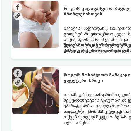
როგორ გადავაჩვიოთ ბავშვი
მშობლებისთვის
ბავშვის საფენიდან („პამპერსი
ცხოვრებაში ერთ-ერთი ყველაზე
ბევრს ჰგონია, რომ ეს პროცესი
წყდება, თუმცა სინამდვილეში
გთავაზობთ დეტალურ გზამკვ
მომწიფების პროცესი, რომელი
უმტკივნეულო როგორც ბავშვი
მოითხოვს.
როგორ მოხიბლოთ მამაკაცი
ეფექტური ხრიკი
თანამედროვე სამყაროში ფლი
შეტყობინებების გაცვლით იწყებ
უპირატესობა - გაძლევთ დროს
საიდუმლოებით მოცული, მიმზი
თუ გსურთ, რომ მან ტელეფონ
თქვენს ყოველ შეტყობინებას, 
ოქროს წესი: