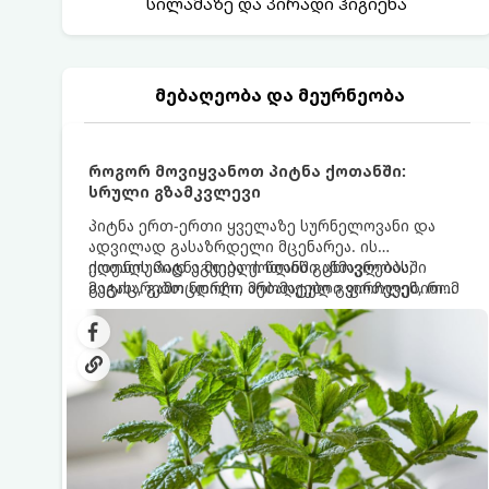
სილამაზე და პირადი ჰიგიენა
მებაღეობა და მეურნეობა
როგორ მოვიყვანოთ პიტნა ქოთანში:
სრული გზამკვლევი
პიტნა ერთ-ერთი ყველაზე სურნელოვანი და
ადვილად გასაზრდელი მცენარეა. ის
იდეალურად ეგუება ქოთანში ცხოვრებას,
ქოთნის პიტნა მთელი წლის განმავლობაში
მეტიც, გამოცდილი მებაღეები გვირჩევენ, რომ
გაგახარებთ ნორჩი, არომატული ფოთლებით
პიტნა მხოლოდ ქოთანში მოვიყვანოთ, რადგან
ჩაის, ლიმონათისა თუ კერძებისთვის.
ღია გრუნტში (ბაღში) დარგვისას ის ფესვებით
ძალიან სწრაფად ვრცელდება და სხვა
მცენარეებს ავიწროებს.