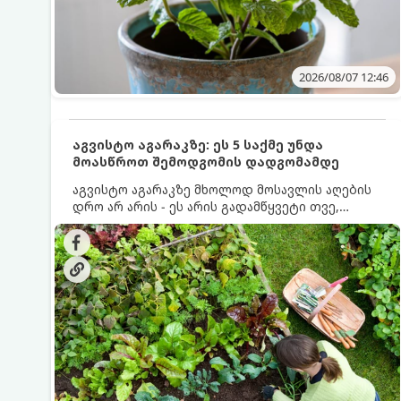
2026/08/07 12:46
აგვისტო აგარაკზე: ეს 5 საქმე უნდა
მოასწროთ შემოდგომის დადგომამდე
აგვისტო აგარაკზე მხოლოდ მოსავლის აღების
დრო არ არის - ეს არის გადამწყვეტი თვე,
როდესაც საფუძველი ეყრება მომავალი წლის
მოსავალს და ბაღი მზადდება შემოდგომა-
ზამთრის სეზონისთვის. იმისათვის, რომ
ნიადაგმა ენერგია აღიდგინოს, ხოლო
მცენარეებმა ზამთარს გაუძლონ, აგვისტოს
ბოლომდე 5 მნიშვნელოვანი საქმის გაკეთება
უნდა მოასწროთ: