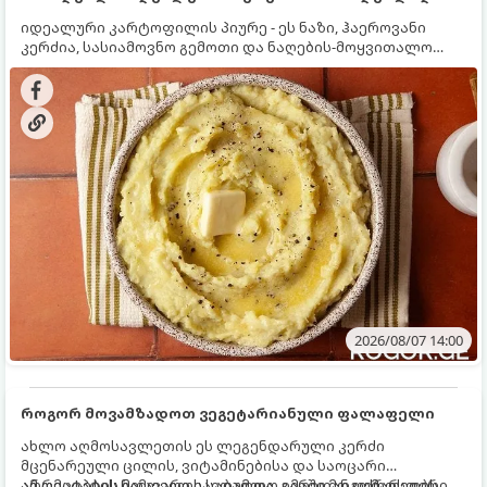
იდეალური კარტოფილის პიურე - ეს ნაზი, ჰაეროვანი
კერძია, სასიამოვნო გემოთი და ნაღების-მოყვითალო
ფერით. მისი მომზადება ძალიან მარტივია, მაგრამ
არსებობს რამდენიმე საიდუმლო, რომლებიც უნდა
იცოდეთ, რომ პიურე იდეალურად გემრიელი გამოვიდეს.
2026/08/07 14:00
როგორ მოვამზადოთ ვეგეტარიანული ფალაფელი
ახლო აღმოსავლეთის ეს ლეგენდარული კერძი
მცენარეული ცილის, ვიტამინებისა და საოცარი
არომატების ნამდვილი საბადოა. გარედან ოქროსფერი
ამ რეცეპტის მთავარი საიდუმლო იმაში მდგომარეობს,