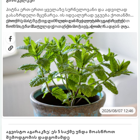
გზამკვლევი
პიტნა ერთ-ერთი ყველაზე სურნელოვანი და ადვილად
გასაზრდელი მცენარეა. ის იდეალურად ეგუება ქოთანში
ცხოვრებას, მეტიც, გამოცდილი მებაღეები გვირჩევენ,
ქოთნის პიტნა მთელი წლის განმავლობაში გაგახარებთ
რომ პიტნა მხოლოდ ქოთანში მოვიყვანოთ, რადგან ღია
ნორჩი, არომატული ფოთლებით ჩაის, ლიმონათისა თუ
გრუნტში (ბაღში) დარგვისას ის ფესვებით ძალიან
კერძებისთვის.
სწრაფად ვრცელდება და სხვა მცენარეებს ავიწროებს.
2026/08/07 12:46
აგვისტო აგარაკზე: ეს 5 საქმე უნდა მოასწროთ
შემოდგომის დადგომამდე