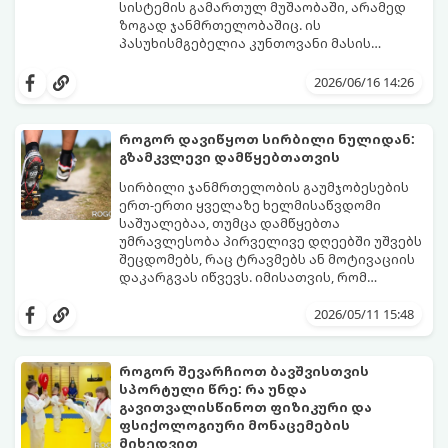
სისტემის გამართულ მუშაობაში, არამედ
ზოგად ჯანმრთელობაშიც. ის
პასუხისმგებელია კუნთოვანი მასის
ზრდაზე, ძვლების სიმტკიცეზე, ენერგიის
30 წლის ასაკის შემდეგ მამაკაცის
დონეზე, გუნება-განწყობაზე,
ორგანიზმში ტესტოსტერონის დონე
2026/06/16 14:26
მეტაბოლიზმსა და ლიბიდოზე (სექსუალურ
ბუნებრივად, ყოველწლიურად
ლტოლვაზე).
დაახლოებით 1%-ით იკლებს. თუმცა,
თანამედროვე სტრესული ცხოვრების წესი,
როგორ დავიწყოთ სირბილი ნულიდან:
არასწორი კვება და უმოძრაობა ამ პროცესს
გზამკვლევი დამწყებთათვის
კატასტროფულად აჩქარებს. დაბალი
სინთეტიკური ჰორმონალური თერაპიის
ტესტოსტერონი იწვევს მუდმივ
დაწყებამდე, რომელსაც ხშირად
სირბილი ჯანმრთელობის გაუმჯობესების
დაღლილობას, დეპრესიას, კუნთების
სერიოზული გვერდითი ეფექტები აქვს,
ერთ-ერთი ყველაზე ხელმისაწვდომი
განლევასა და ცხიმის დაგროვებას მუცლის
უმჯობესია ორგანიზმს ტესტოსტერონის
საშუალებაა, თუმცა დამწყებთა
არეში.
გამომუშავებაში ბუნებრივი, მეცნიერულად
უმრავლესობა პირველივე დღეებში უშვებს
დადასტურებული გზებით დაეხმაროთ.
შეცდომებს, რაც ტრავმებს ან მოტივაციის
წარმოგიდგენთ ტესტოსტერონის
დაკარგვას იწვევს. იმისათვის, რომ
ბუნებრივად ამაღლების 3 მთავარ
სირბილი თქვენი ცხოვრების სასიამოვნო
საყრდენს:
ნაწილად იქცეს, მიჰყევით ამ ინსტრუქციას:
2026/05/11 15:48
როგორ შევარჩიოთ ბავშვისთვის
სპორტული წრე: რა უნდა
გავითვალისწინოთ ფიზიკური და
ფსიქოლოგიური მონაცემების
მიხედვით