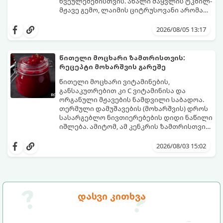
წვეულებებისთვის. ახალი მაყვლის ტკბილ-
მჟავე გემო, ლაიმის ციტრუსოვანი არომატი
და ცქრიალა ღვინის ბუშტუკები ქმნის
ეს სასმელი მზადდება სულ რაღაც 10 წუთში
საოცრად დახვეწილ და მაგრილებელ
და მის მომზადებას მინიმალური
2026/08/05 13:17
კოქტეილს.
ინგრედიენტები სჭირდება.
მომზადების დრო: 10 წუთი ულუფა: 4–6
პორცია
წითელი მოცხარი ზამთრისთვის:
რეცეპტი მოხარშვის გარეშე
წითელი მოცხარი ვიტამინების,
განსაკუთრებით კი C ვიტამინისა და
ორგანული მჟავების ნამდვილი საბადოა.
თერმული დამუშავების (მოხარშვის) დროს
სასარგებლო ნივთიერებების დიდი ნაწილი
იშლება. ამიტომ, ამ კენკრის ზამთრისთვის
შესანახად საუკეთესო გზა „ცოცხალი ჯემის“
ეს მეთოდი ინარჩუნებს მოცხარის
მომზადებაა - მოხარშვის გარეშე.
ბუნებრივ, კაშკაშა გემოს, არომატს და
2026/08/03 15:02
ყველა სასარგებლო თვისებას.
დასვი კითხვა