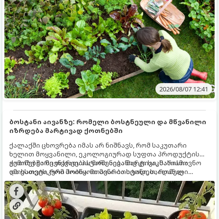
მნიშვნელოვანი საქმის გაკეთება უნდა მოასწროთ:
2026/08/07 12:41
ბოსტანი აივანზე: რომელი ბოსტნეული და მწვანილი
იზრდება მარტივად ქოთნებში
ქალაქში ცხოვრება იმას არ ნიშნავს, რომ საკუთარი
ხელით მოყვანილი, ეკოლოგიურად სუფთა პროდუქტის
გემოზე უარი თქვათ. პატარა აივანიც კი საკმარისია
ქოთნებში მცენარეების მოშენება მარტივი, სასიამოვნო
იმისათვის, რომ მოიწყოთ მინი-ბოსტანი, საიდანაც
და ესთეტიკური ჰობია. მთავარია იცოდეთ, რომელი
ყოველდღიურად ახალ, არომატულ მწვანილსა და
კულტურები ეგუებიან ქოთნის პირობებს ყველაზე კარგად
ბოსტნეულს მოკრეფთ.
და როგორ მოუაროთ მათ სწორად.