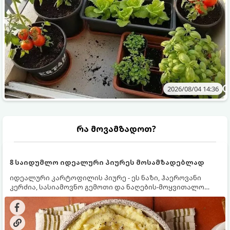
2026/08/04 14:36
რა მოვამზადოთ?
8 საიდუმლო იდეალური პიურეს მოსამზადებლად
იდეალური კარტოფილის პიურე - ეს ნაზი, ჰაეროვანი
კერძია, სასიამოვნო გემოთი და ნაღების-მოყვითალო
ფერით. მისი მომზადება ძალიან მარტივია, მაგრამ
არსებობს რამდენიმე საიდუმლო, რომლებიც უნდა
იცოდეთ, რომ პიურე იდეალურად გემრიელი გამოვიდეს.