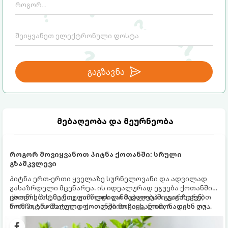
გაგზავნა
მებაღეობა და მეურნეობა
როგორ მოვიყვანოთ პიტნა ქოთანში: სრული
გზამკვლევი
პიტნა ერთ-ერთი ყველაზე სურნელოვანი და ადვილად
გასაზრდელი მცენარეა. ის იდეალურად ეგუება ქოთანში
ცხოვრებას, მეტიც, გამოცდილი მებაღეები გვირჩევენ,
ქოთნის პიტნა მთელი წლის განმავლობაში გაგახარებთ
რომ პიტნა მხოლოდ ქოთანში მოვიყვანოთ, რადგან ღია
ნორჩი, არომატული ფოთლებით ჩაის, ლიმონათისა თუ
გრუნტში (ბაღში) დარგვისას ის ფესვებით ძალიან
კერძებისთვის.
სწრაფად ვრცელდება და სხვა მცენარეებს ავიწროებს.