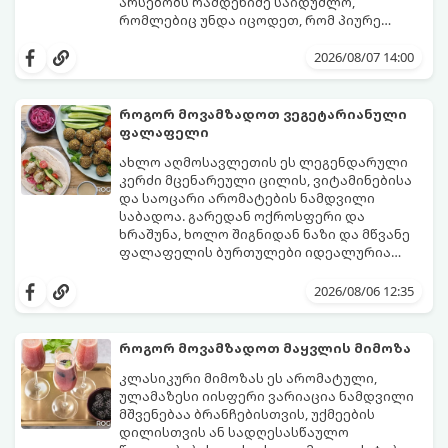
არსებობს რამდენიმე საიდუმლო,
რომლებიც უნდა იცოდეთ, რომ პიურე
იდეალურად გემრიელი გამოვიდეს.
2026/08/07 14:00
როგორ მოვამზადოთ ვეგეტარიანული
ფალაფელი
ახლო აღმოსავლეთის ეს ლეგენდარული
კერძი მცენარეული ცილის, ვიტამინებისა
და საოცარი არომატების ნამდვილი
საბადოა. გარედან ოქროსფერი და
ხრაშუნა, ხოლო შიგნიდან ნაზი და მწვანე
ფალაფელის ბურთულები იდეალურია
პიტაში (არაბულ პურში) ჩასადებად,
ამ რეცეპტის მთავარი საიდუმლო იმაში
სალათებთან ერთად ან ტახინის (სესამის)
მდგომარეობს, რომ გამოიყენება
2026/08/06 12:35
სოუსთან მირთმევისთვის.
გამომშრალი და ჩამბალი მუხუდო და არა
დაკონსერვებული, რათა ბურთულებმა
შეწვისას ფორმა იდეალურად შეინარჩუნოს
როგორ მოვამზადოთ მაყვლის მიმოზა
და არ დაიშალოს.
მომზადების დრო: 20 წუთი (დამატებით
კლასიკური მიმოზას ეს არომატული,
მუხუდოს ჩალბობის დრო: 12-24 საათი)
ულამაზესი იისფერი ვარიაცია ნამდვილი
შეწვის დრო: 10–15 წუთი ულუფა: 20–24 ცალი
მშვენებაა ბრანჩებისთვის, უქმეების
ბურთულა (4–6 პორცია)
დილისთვის ან სადღესასწაულო