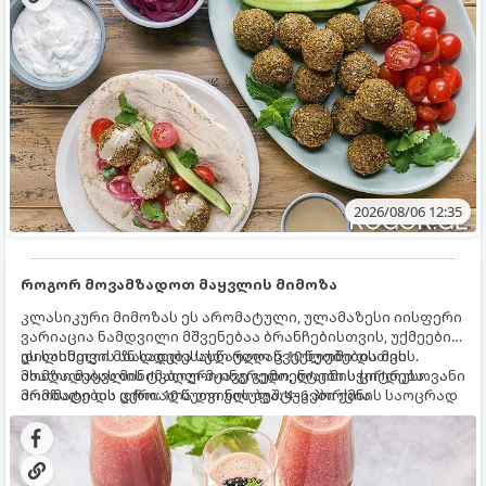
2026/08/06 12:35
როგორ მოვამზადოთ მაყვლის მიმოზა
კლასიკური მიმოზას ეს არომატული, ულამაზესი იისფერი
ვარიაცია ნამდვილი მშვენებაა ბრანჩებისთვის, უქმეების
დილისთვის ან სადღესასწაულო წვეულებებისთვის.
ეს სასმელი მზადდება სულ რაღაც 10 წუთში და მის
ახალი მაყვლის ტკბილ-მჟავე გემო, ლაიმის ციტრუსოვანი
მომზადებას მინიმალური ინგრედიენტები სჭირდება.
არომატი და ცქრიალა ღვინის ბუშტუკები ქმნის საოცრად
მომზადების დრო: 10 წუთი ულუფა: 4–6 პორცია
დახვეწილ და მაგრილებელ კოქტეილს.